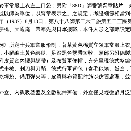
於軍常服上衣左上口袋；另附「88D」師番號臂章貼片，
號以師為單位，以臂章表示之」之規定，考證細節相當到
年（1937）8月13日，第八十八師第二六二旅第五二三
字橋、天通庵一帶率先與日軍接戰，本件人形之部隊設定
例》所定士兵軍常服形制，著草黃色棉質立領軍常服上衣
，小腿纏土黃色綁腿、足蹬黑色繫帶短靴。頭部另附德製M
附皮質盔內襯與頦帶）及布質軍便帽，充分呈現德式整編
式步槍、刺刀與刀鞘、德式行軍背包（含毛毯捲、飯盒，
乾糧袋、備用彈夾等，皮質與布質配件施以仿舊處理，並
外盒、內襯吸塑盤及全數配件齊備，外盒僅見輕微歲月泛