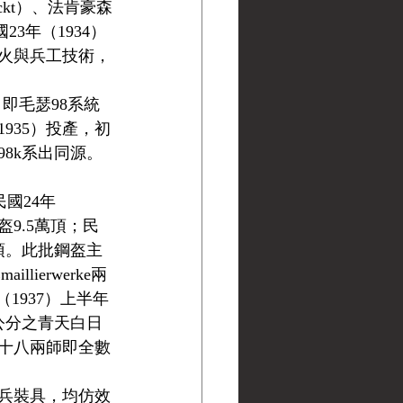
eeckt）、法肯豪森
國23年（1934）
火與兵工技術，
l，即毛瑟98系統
935）投產，初
8k系出同源。
國24年
盔9.5萬頂；民
萬頂。此批鋼盔主
illierwerke兩
1937）上半年
公分之青天白日
十八兩師即全數
兵裝具，均仿效