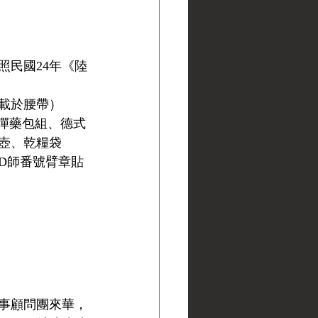
照民國24年《陸
載於腰帶）
彈藥包組、德式
壺、乾糧袋
D師番號臂章貼
軍事顧問團來華，