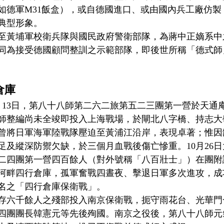
如德軍M31飯盒），或自德國進口、或由國內兵工廠仿製
典型形象。
至黃埔軍校衛兵隊與國民政府警衛部隊，為蔣中正嫡系中
同為接受德國顧問整訓之示範部隊，即後世所稱「德式師
倉庫
）8月13日，第八十八師第二六二旅第五二三團第一營於天
師整編尚未全竣即投入上海戰場，於閘北八字橋、持志大
曾將日軍海軍陸戰隊壓迫至黃浦江沿岸，表現卓著；惟因
足及縱深防禦欠缺，於三個月血戰後傷亡慘重。10月26
二四團第一營四百餘人（對外號稱「八百壯士」）在團附
河畔四行倉庫，孤軍奮戰四晝夜、擊退日軍多次進攻，成
名之「四行倉庫保衛戰」。
僅存六千餘人之殘部投入南京保衛戰，扼守雨花台、光華門
四團團長韓憲元等先後殉國。南京之役後，第八十八師元