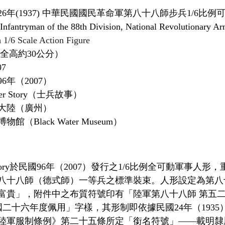
6年(1937) 中華民國國民革命軍第八十八師步兵1/6比例
tryman of the 88th Division, National Revolutionary Arm
 
1/6 Scale Action Figure
（全高約30公分）
7
6年（2007）
er Story（士兵故事）
大陸（廣州）
（Black Water Museum）
 Story於民國96年（2007）發行之1/6比例全可動軍事人
八十八師（德式師）一等兵之標準裝束。人形設定為第八
富貴」，附件中之布質符號印有「陸軍第八十八師 第五二
國二十六年度佩用」字樣，其形制即依據民國24年（1935
之《陸軍服制條例》第二十五條所定「銜名符號」——載明