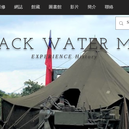
保修
網誌
館藏
圖書館
影片
簡介
聯絡
LACK WATER 
EXPERIENCE History