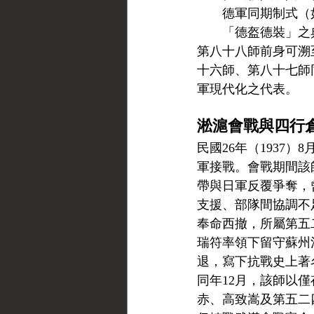
德軍同期制式（
「德盔德裝」之
第八十八師前身可溯
十六師、第八十七師
軍現代化之代表。
淞滬會戰與四行
民國26年（1937
軍接戰。會戰期間該
帶與日軍反覆爭奪，
支援、部隊間協調不
奉命西撤，所屬第五
瑞符率領下留守蘇州
退，寫下抗戰史上著
同年12月，該師以
赤、高致嵩及第五二