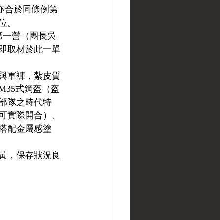
亦合於同條例第
位。
團第一營（團長吳
即取材於此一單
與軍褲，紮皮質
35式鋼盔（盔
部隊之時代特
可實際開合）、
搭配金屬感塗
黃，保存狀況良