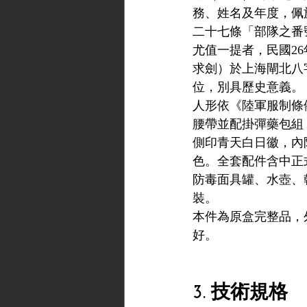
務、姓名及年度，佩
二十七條「部隊之番
尤值一提者，民國26
求劍）於上海閘北八
位，別具歷史意義。
人形依《陸軍服制條
腰帶並配掛彈藥包組
側印青天白日徽，內
色。全套配件含中正
防毒面具罐、水壺、
裝。
本件為原盒完整品，
好。
3. 技術規格