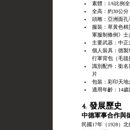
素體：1/6比
全高：約30公分
頭雕：亞洲面孔
服裝：草黃色棉
軍服制條例》士
主要武器：中正
個人裝具：德製
行軍背包（毛毯
識別配件：銜名
片
包裝：彩印天地
適用年齡：14
4. 發展歷史
中德軍事合作與
民國17年（192