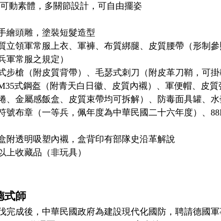
例全可動素體，多關節設計，可自由擺姿
手繪頭雕，塗裝短髮造型
質立領軍常服上衣、軍褲、布質綁腿、皮質腰帶（形制參
兵軍常服之規定）
式步槍（附皮質背帶）、毛瑟式刺刀（附皮革刀鞘，可掛
M35式鋼盔（附青天白日徽、皮質內襯）、軍便帽、皮質
捲、金屬感飯盒、皮質束帶均可拆解）、防毒面具罐、水
符號布章（一等兵，佩年度為中華民國二十六年度）、88
盒附透明吸塑內襯，盒背印有部隊史沿革解說
歲以上收藏品（非玩具）
德式師
8）北伐完成後，中華民國政府為建設現代化國防，聘請德國