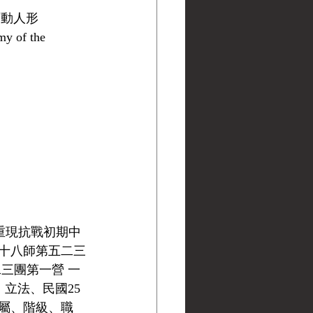
可動人形
y of the 
形，重現抗戰初期中
十八師第五二三
三團第一營 一
）立法、民國25
隸屬、階級、職