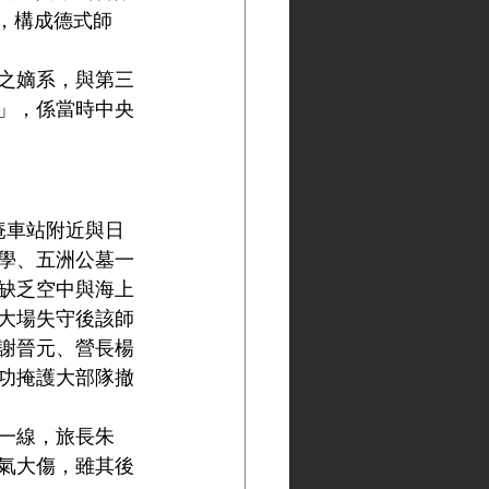
，構成德式師
之嫡系，與第三
」，係當時中央
通庵車站附近與日
學、五洲公墓一
缺乏空中與海上
日大場失守後該師
謝晉元、營長楊
功掩護大部隊撤
一線，旅長朱
氣大傷，雖其後