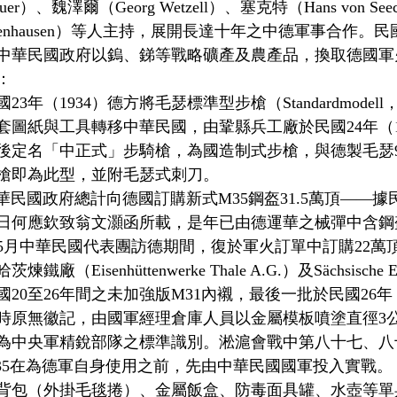
er）、魏澤爾（Georg Wetzell）、塞克特（Hans von S
n Falkenhausen）等人主持，展開長達十年之中德軍事合作。民
中華民國政府以鎢、銻等戰略礦產及農產品，換取德國軍
：
23年（1934）德方將毛瑟標準型步槍（Standardmodel
套圖紙與工具轉移中華民國，由鞏縣兵工廠於民國24年（1
後定名「中正式」步騎槍，為國造制式步槍，與德製毛瑟9
槍即為此型，並附毛瑟式刺刀。
華民國政府總計向德國訂購新式M35鋼盔31.5萬頂——據民
月23日何應欽致翁文灝函所載，是年已由德運華之械彈中含鋼
6）5月中華民國代表團訪德期間，復於軍火訂單中訂購22
（Eisenhüttenwerke Thale A.G.）及Sächsische Ema
20至26年間之未加強版M31內襯，最後一批於民國26年（
時原無徽記，由國軍經理倉庫人員以金屬模板噴塗直徑3
為中央軍精銳部隊之標準識別。淞滬會戰中第八十七、八
35在為德軍自身使用之前，先由中華民國國軍投入實戰。
背包（外掛毛毯捲）、金屬飯盒、防毒面具罐、水壺等單