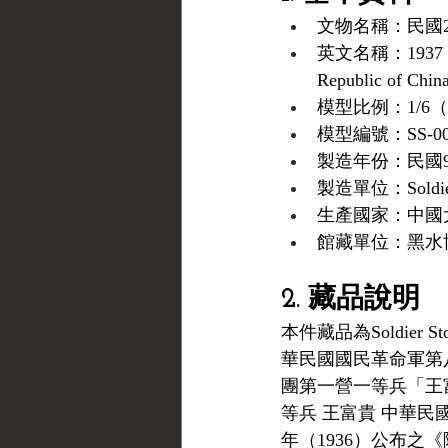
文物名稱：民國2
英文名稱：1937 Infan
Republic of China
模型比例：1/6
模型編號：SS-00
製造年份：民國9
製造單位：Soldi
生產國家：中國
館藏單位：黑水博物館
2. 藏品說明
本件藏品為Soldier
華民國國民革命軍第
團第一營一等兵「王
等兵 王富貴 中華民
年（1936）公布