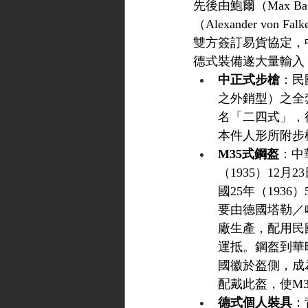
先後由鮑爾（Max Bau
（Alexander vo
雙方簽訂易貨協定，
德式裝備遂大量輸入
中正式步槍
：民國
之外銷型）之全
名「二四式」，
本件人形所附步
M35式鋼盔
：中
（1935）12
國25年（193
要由德國塔勒／哈茨煉鐵廠
廠生產，配用民國
運抵。鋼盔到華
國徽於盔側，成
配戴此盔，使M
德式個人裝具
：