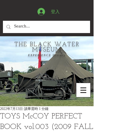
登入
THE BLACK WATER
MUSEUM
EXPERIENCE History
2022年7月13日
讀畢需時 1 分鐘
TOYS McCOY PERFECT
BOOK vol.003 (2009 FALL