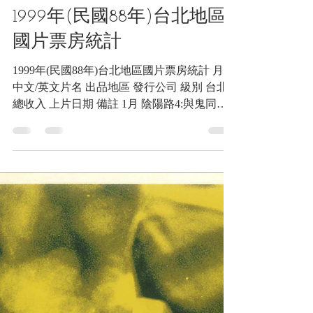
2025年3月30日
讀畢需時 7 分鐘
網誌
1999年(民國88年)台北地區
國片票房統計
1999年(民國88年)台北地區國片票房統計 月份
中文/英文片名 出品地區 發行公司 級別 台北
總收入 上片日期 備註 1月 陰陽路4:與鬼同行
港 學者 限 205,470 88.1.1 1月 每天愛您8小時
港 嘉佳 護 152,530 88.1.1 1月...