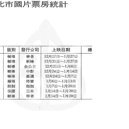
般，呈現大幅衰退的現象。外片的台北總收入
僅達25億元，較98年的30億、97年的31億，衰
退近兩成；而國片，全年總收入只有5千8百
萬，只及前一年(98)1億5千8百萬的尾數，呈
現...