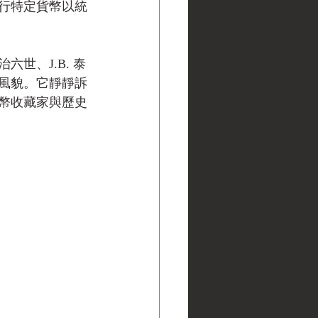
發行特定貨幣以統
世、J.B. 泰
風貌。它靜靜訴
幣收藏家與歷史