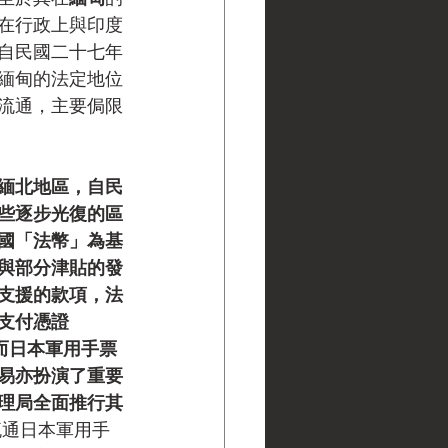
月在行政上與印度
自民國二十七年
在緬甸的法定地位
的流通，主要侷限
緬北地區，自民
這些逐步光復的區
國「法幣」為基
與部分津貼的發
支援的款項，法
支付憑證
而日本軍用手票
易亦扮演了重要
理局全面推行其
流通日本軍用手