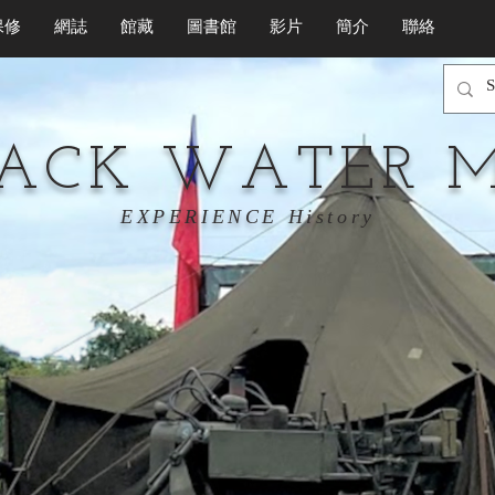
保修
網誌
館藏
圖書館
影片
簡介
聯絡
LACK WATER 
EXPERIENCE History