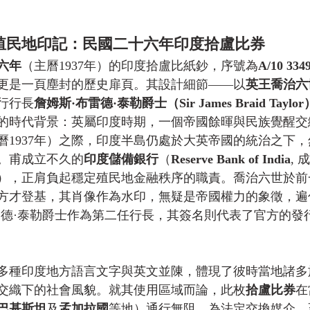
殖民地印記：民國二十六年印度拾盧比券
六年
（主曆1937年）的印度拾盧比紙鈔，序號為
A/10 334
更是一頁塵封的歷史扉頁。其設計細節——以
英王喬治六
行行長
詹姆斯·布雷德·泰勒爵士（Sir James Braid Taylor
的時代背景：英屬印度時期，一個帝國餘暉與民族覺醒交
曆1937年）之際，印度半島仍處於大英帝國的統治之下
。甫成立不久的
印度儲備銀行
（
Reserve Bank of India
,
5年），正肩負起穩定殖民地金融秩序的職責。喬治六世於
年）方才登基，其肖像作為水印，無疑是帝國權力的象徵，
雷德·泰勒爵士作為第二任行長，其簽名則代表了官方的發
多種印度地方語言文字與英文並陳，體現了彼時當地諸多
交織下的社會風貌。就其使用區域而論，此枚
拾盧比券
在
巴基斯坦
及
孟加拉國
等地）通行無阻，為法定交換媒介。