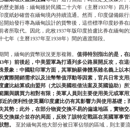
的歷史脈絡：緬甸雖於民國二十六年（主曆1937年）四
印度紙鈔確曾在緬甸境內持續流通。然而，印度儲備銀行
五月起開始發行專為緬甸設計的貨幣後，這些標準印度鈔券
前者所取代。因此，此枚1937年版印度拾盧比券在緬甸
七年（主曆1937年至1938年）間的過渡階段。 
期間，緬甸的貨幣狀況更形複雜。
值得特別指出的是，在
943年）前後起，中美盟軍為打通列多公路展開反攻，在
殊景象：中國駐印軍方面，其軍餉薪俸體系雖名義上以本
的實際開銷需求以及法幣幣值浮動等因素，官兵日常支用
度盧比結算或由盟邦（尤以美國租借法案及英國協助）所
範圍與購買力相對有限；美軍人員則主要使用美元或軍用
度鄰近的便利性使英屬印度盧比仍有其影響力與使用基礎；
失其勢；此外，在部分物資交換不易的偏遠地區，實物交
及交換媒介並存的局面，反映了該特定戰區在英國軍事管
狀態。
 至於緬甸其他大部分被日軍佔領的區域，則主要