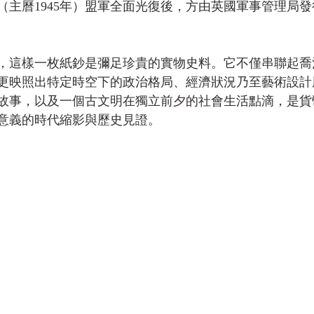
（主曆1945年）盟軍全面光復後，方由英國軍事管理局
，這樣一枚紙鈔是彌足珍貴的實物史料。它不僅串聯起喬治六
更映照出特定時空下的政治格局、經濟狀況乃至藝術設計
故事，以及一個古文明在獨立前夕的社會生活點滴，是貨
意義的時代縮影與歷史見證。