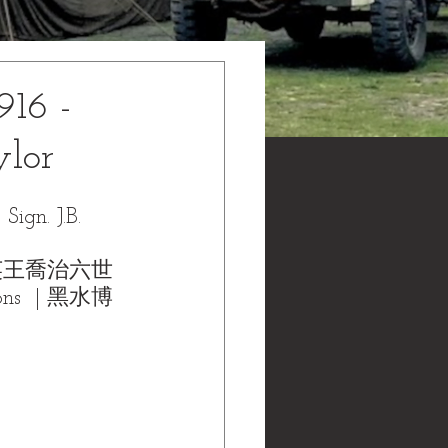
916 -
ylor
ign. J.B. 
：英王喬治六世 
ns  | 黑水博