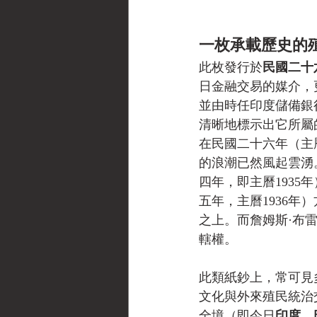
一枚承載歷史的
此枚發行於
民國二十
日金融交易的媒介，
並由時任印度儲備銀
清晰地標示出它所屬
在民國二十六年（主
的浪潮已然風起雲湧
四年，即主曆193
五年，主曆1936
之上。而詹姆斯·布
轄權。
此類紙鈔上，常可見
文化與外來殖民統治
全境（即今日
印度
、