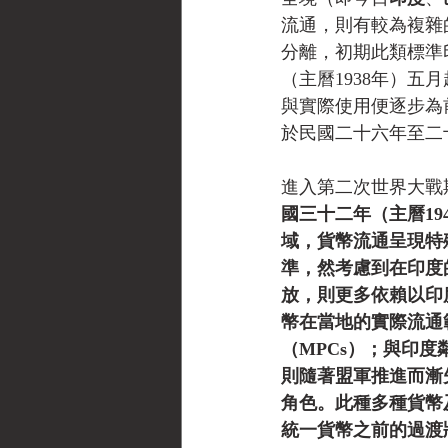
流通，則有較為複雜
分離，初期此類標準
（主曆1938年）
與實際使用便逐步為
於民國二十六年至二十
進入第二次世界大戰
國三十二年（主曆1
域，貨幣流通呈現特
準，然考慮到在印度
放，則更多依賴以印
幣在當地的實際流通
（MPCs）；與印
則隨著盟軍推進而漸
角色。此種多種貨幣
統一貨幣之前的過渡