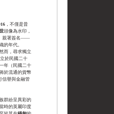
916
，不僅是昔
世
頭像為水印，
）
親署簽名——
織的年代。
，然而，尋求獨立
 成立於民國二十
前一年（民國二十
遍佈於流通的貨幣
行信譽與金融管
族群紛呈異彩的
當時的英屬印度
至於其在
緬甸
的