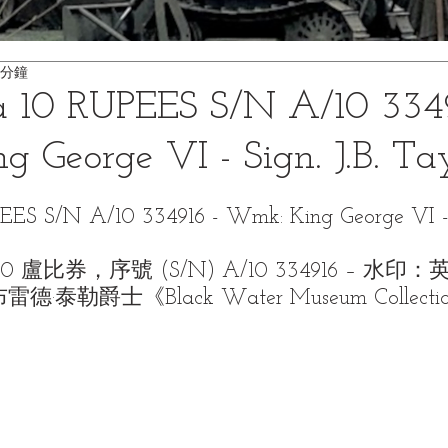
 分鐘
ia 10 RUPEES S/N A/10 334
 George VI - Sign. J.B. Ta
PEES S/N A/10 334916 - Wmk: King George VI - S
 盧比券，序號 (S/N) A/10 334916 – 水印
·泰勒爵士《Black Water Museum Collectio