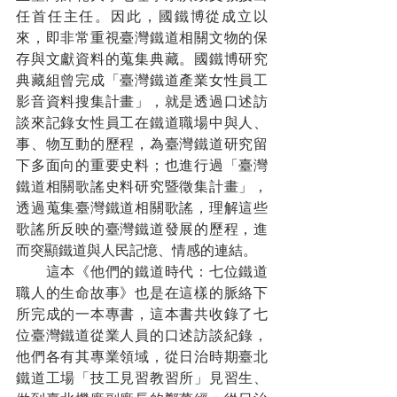
任首任主任。因此，國鐵博從成立以
來，即非常重視臺灣鐵道相關文物的保
存與文獻資料的蒐集典藏。國鐵博研究
典藏組曾完成「臺灣鐵道產業女性員工
影音資料搜集計畫」，就是透過口述訪
談來記錄女性員工在鐵道職場中與人、
事、物互動的歷程，為臺灣鐵道研究留
下多面向的重要史料；也進行過「臺灣
鐵道相關歌謠史料研究暨徵集計畫」，
透過蒐集臺灣鐵道相關歌謠，理解這些
歌謠所反映的臺灣鐵道發展的歷程，進
而突顯鐵道與人民記憶、情感的連結。
　　這本《他們的鐵道時代：七位鐵道
職人的生命故事》也是在這樣的脈絡下
所完成的一本專書，這本書共收錄了七
位臺灣鐵道從業人員的口述訪談紀錄，
他們各有其專業領域，從日治時期臺北
鐵道工場「技工見習教習所」見習生、