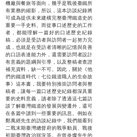
機廠與餐旅等面向，幾乎是戰後臺鐵所
有業務的縮影，所以，這本訪談紀錄將
可成為提供未來建構完整臺灣鐵道史的
重要一手史料。而從事口述歷史的工作
者，都能理解一篇好的口述歷史紀錄
稿，必須是受訪者與訪問者一起努力完
成，也就是在受訪者清晰的記憶與良善
的口語表達能力外，還需要訪問者設計
有意義的題綱與引導，以及整稿者查證
補充資料，缺一不可。因此，關於《他
們的鐵道時代：七位鐵道職人的生命故
事》這本書，我要特別推崇訪問者與整
稿者，讓每一篇口述歷史紀錄都深具重
要的史料意義，讀者除了透過這七篇訪
談了解臺灣鐵道的發展與變遷外，還可
在各篇中讀到一些重要的訊息。例如在
鄭萬經先生的訪談紀錄中，我們能看到
二戰末期臺灣總督府的戰爭動員、戰後
初期臺灣政治狀況等。在曾炎燦先生的