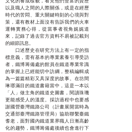
文化的養成樣貌，看見他們豐富的資歷
以及職人之間的人際關係，或是在經歷
時代的苦悶、重大關鍵時刻的心境與對
策，還有教材上面沒有告訴我們的火車
運轉實務心得，從當事者視角娓娓道
來，記錄了過去官方資料不易被記載到
的細節訊息。
　　口述歷史在研究方法上有一定的指
標意義，需有基本的專業素養引導受訪
者，鐵博籌備處的館員在鐵道專業常識
的掌握上已經能切中訪綱，整稿編輯成
為一篇篇精彩又具深度的故事。在坊間
琳瑯滿目的鐵道書籍當中，這是一本以
「人」做主角的鐵道史圖書，閱讀珠璣
更能感受人的溫度。採訪過程中也要感
謝國營臺灣鐵路公司（計畫展開當時為
交通部臺灣鐵路管理局）協助聯繫臺鐵
耆老，面對國內鐵道業界職人日漸高齡
化的趨勢，鐵博籌備處後續也會進行下