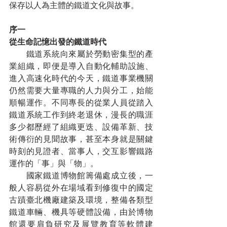
保存以人為主體的鐵道文化與故事。
序一
從生命記憶出發的鐵道時代
　　鐵道系統向來屬於勞動密集型的產
業組織，即便是導入自動化輔助設施、
進入高速化時代的今天，鐵道事業機關
仍然需要大量專職的人力與分工，始能
順暢運作。不同專長的從業人員從踏入
鐵道系統工作到終老退休，漫長的職涯
多少都歷經了組織更迭、設備革新、技
術傳衍的見聞故事，甚至本身就是關鍵
時刻的見證者、當事人，交互影響鐵路
運作的「事」與「物」。
　　國家鐵道博物館籌備處成立後，一
般人容易從外在場域看到修復中的國定
古蹟臺北機廠建築及環境，整備各類型
鐵道車輛、機具等硬體設備，由於博物
館還要肩負研究及展覽教育等軟體建