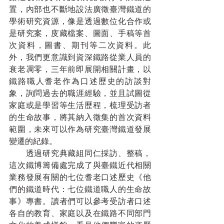
置，內部也不斷地設法廣徵臺灣鐵道的
學術研究資源，像是透過數位化合作或
是研究案，庋藏檔案、圖面、手稿等首
次資料，圖書、期刊等二次資料。此
外，我們更意識到資深鐵路從業人員的
衰老凋零，三年前即展開相關計畫，以
鐵路職人耆老作為口述歷史的訪談對
象，詢問過去的職涯經驗，並且試圖從
家庭或是學習等生活歷程，梳理受訪者
的生命故事，將其納入徵集的首次資料
範圍，未來可以作為研究臺灣鐵道發展
變遷的紀錄。
　　透過研究典藏組同仁採訪、整稿，
這次鐵博籌備處完成了與臺鐵近代相關
業務發展有關的七位耆老口述歷史《他
們的鐵道時代：七位鐵道職人的生命故
事》專書。讀者們可以參考受訪者口述
各自的教育、家庭以及在鐵路不同部門