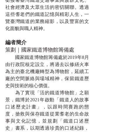
銜接著臺灣鐵道交通事業與族群文化、
社會經濟及大眾生活的密切關聯。透過
這些耆老們的鐵道記憶與精彩人生，一
覽臺灣鐵道的業務縮影，以及豐富的文
化面貌與職人精神。
編者簡介
策劃｜國家鐵道博物館籌備處
　　國家鐵道博物館籌備處於2019年8月
由行政院核定設立，將過去以修繕火車
為主的臺北機廠轉型為博物館，延續工
廠的空間脈絡與場域精神，保留鐵道歷
史與技術的核心價值。
　　為了實現「活的鐵道博物館」之願
景，鐵博於2021年啟動「鐵道人的故事
口述歷史計畫」，以跟時間賽跑的態
度，搶救與保存鐵道從業耆老的生命故
事與文化記憶，並規劃「鐵道口述歷
史」書系，以期透過珍貴的口述紀錄，