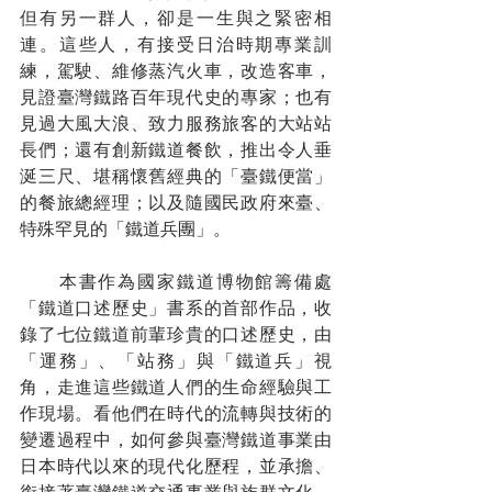
但有另一群人，卻是一生與之緊密相
連。這些人，有接受日治時期專業訓
練，駕駛、維修蒸汽火車，改造客車，
見證臺灣鐵路百年現代史的專家；也有
見過大風大浪、致力服務旅客的大站站
長們；還有創新鐵道餐飲，推出令人垂
涎三尺、堪稱懷舊經典的「臺鐵便當」
的餐旅總經理；以及隨國民政府來臺、
特殊罕見的「鐵道兵團」。
　　本書作為國家鐵道博物館籌備處
「鐵道口述歷史」書系的首部作品，收
錄了七位鐵道前輩珍貴的口述歷史，由
「運務」、「站務」與「鐵道兵」視
角，走進這些鐵道人們的生命經驗與工
作現場。看他們在時代的流轉與技術的
變遷過程中，如何參與臺灣鐵道事業由
日本時代以來的現代化歷程，並承擔、