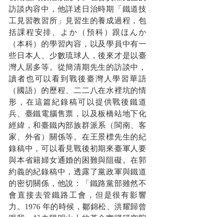
訪談內容中，他詳述日治時期「鐵道技
工見習教習所」見習生的養成過程，包
括課程安排、よか（預科）跟ほんか
（本科）的學習內容，以及學員中有一
些日本人、少數琉球人，後來才是以臺
灣人居多等。從簡清期先生的訪談中，
讀者也可以看到戰後臺灣人學習華語
（國語）的歷程、二二八在水裡坑的情
形，在這篇紀錄稿可以提供戰後鐵道
兵、臺鐵電腦售票，以及板橋站地下化
經緯，和臺鐵內部族群派系（閩南、客
家、外省）關係等。在王景標先生的紀
錄稿中，可以看見戰後初期來臺軍人要
與本省籍婦女通婚的困難與阻礙。在郭
約義的紀錄稿中，透露了黨政軍與鐵道
的密切關係，他說：「鐵路黨部雖然不
會直接去管鐵路工會，但是很有影響
力。1976 年的時候，鄒錦松、洪耀歸曾