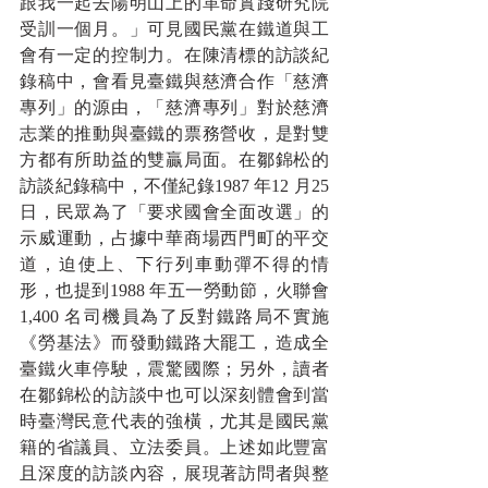
跟我一起去陽明山上的革命實踐研究院
受訓一個月。」可見國民黨在鐵道與工
會有一定的控制力。在陳清標的訪談紀
錄稿中，會看見臺鐵與慈濟合作「慈濟
專列」的源由，「慈濟專列」對於慈濟
志業的推動與臺鐵的票務營收，是對雙
方都有所助益的雙贏局面。在鄒錦松的
訪談紀錄稿中，不僅紀錄1987 年12 月25 
日，民眾為了「要求國會全面改選」的
示威運動，占據中華商場西門町的平交
道，迫使上、下行列車動彈不得的情
形，也提到1988 年五一勞動節，火聯會
1,400 名司機員為了反對鐵路局不實施
《勞基法》而發動鐵路大罷工，造成全
臺鐵火車停駛，震驚國際；另外，讀者
在鄒錦松的訪談中也可以深刻體會到當
時臺灣民意代表的強橫，尤其是國民黨
籍的省議員、立法委員。上述如此豐富
且深度的訪談內容，展現著訪問者與整