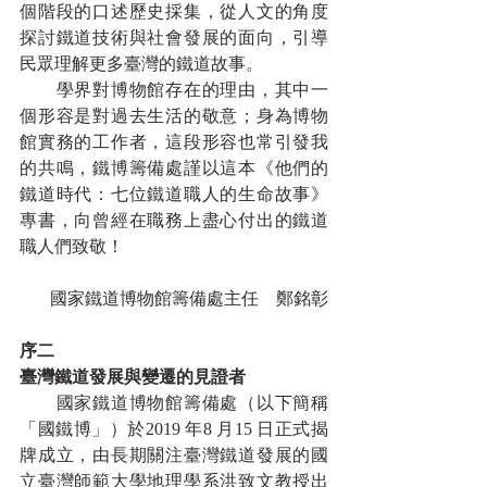
個階段的口述歷史採集，從人文的角度
探討鐵道技術與社會發展的面向，引導
民眾理解更多臺灣的鐵道故事。
　　學界對博物館存在的理由，其中一
個形容是對過去生活的敬意；身為博物
館實務的工作者，這段形容也常引發我
的共鳴，鐵博籌備處謹以這本《他們的
鐵道時代：七位鐵道職人的生命故事》
專書，向曾經在職務上盡心付出的鐵道
職人們致敬！
國家鐵道博物館籌備處主任　鄭銘彰
序二
臺灣鐵道發展與變遷的見證者
　　國家鐵道博物館籌備處（以下簡稱
「國鐵博」）於2019 年8 月15 日正式揭
牌成立，由長期關注臺灣鐵道發展的國
立臺灣師範大學地理學系洪致文教授出