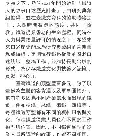
支持之下，乃於2021年開始啟動「鐵道
人的故事口述歷史計畫」，由研究典藏
組擔綱，並在臺鐵文資科的協助聯絡之
下，以跟時間賽跑的態度，共同「搶
救」鐵道從業耆老的生命歷程。同時在
人力與業務量許可的情況之下，希望未
來口述歷史能成為研究典藏組的常態業
務或編組，定期進行鐵路從業的耆老口
述訪談、整稿工作，並維持長期出版的
形式，為保存鐵道文化與技藝／記憶，
貢獻一些心力。
　　臺灣鐵道的類型豐富多元，除了以
臺鐵為主體的客貨運以及軍事運輸外，
還有許多因應不同產業需求而出現的鐵
道，例如糖鐵、林鐵、礦鐵、鹽鐵等，
每種鐵道類型都有不同的獨特風貌與文
化。每種鐵道從業人員也有不同的工作
類型與位置。因此，不同鐵道類型的從
業人員所講述的故事，也都不盡相同。