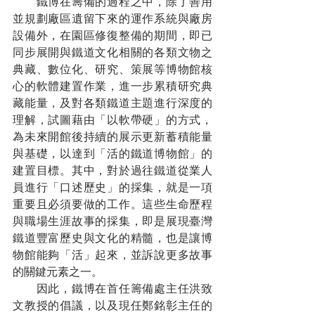
　　鐵博在籌備的過程之中，除了善用
並規劃廠區遺留下來的運作系統與廠房
設備外，在園區修復整備的期間，即已
同步展開與鐵道文化相關的各類文物之
典藏、數位化、研究、策展等博物館核
心的軟體建置作業，進一步累積研究典
藏能量，及對各類鐵道主題進行深度的
理解，試圖藉由「以軟帶硬」的方式，
為未來開館後持續的展示更新蓄積能量
與基礎，以達到「活的鐵道博物館」的
建置目標。其中，對於過往鐵道從業人
員進行「口述歷史」的採集，就是一項
重要且必須要做的工作。這些生命歷程
與職場生涯故事的採集，即是展現臺灣
鐵道豐富歷史與文化的精髓，也是讓博
物館能夠「活」起來，並訴說更多故事
的關鍵元素之一。
　　因此，鐵博在首任籌備處主任洪致
文教授的倡議，以及現任鄭銘彰主任的