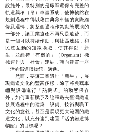
設施外，最特別的是廠區還保有完整的
軌道與移（吊）車臺系統，使博物館在
規劃過程中得以藉由典藏車輛的實際維
修及運轉，將整個過程作為動態展演的
一部分，讓工業遺產不再只是遺跡，而
是一個可以持續作動，與社區連結，和
民眾互動的知識場域，使其得以「新
生」並維持「有機的」（Organism）機
械運作與「社會」連結，朝向建置一座
「活的鐵道博物館」邁進。
　　然而，要讓工業遺址「新生」，展
現鐵道文化的豐富多樣，除了將典藏車
輛與設備進行「熱機式」的動態保存
外，如何重新賦予及詮釋過去臺灣鐵道
發展過程中的建築、設備、技術與職工
文化的意義，甚至是展現更大範圍的鐵
道文化，以充分達到建置「活的鐵道博
物館」的目標呢？