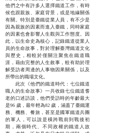
他們之中有許多人選擇鐵道工作，有時
候也跟親族、家庭背景，或是地緣關係
有關。特別是臺鐵從業人員，有不少是
因為親族的因素而進入臺鐵，同時家庭
的因素也會影響人生觀與工作態度。因
此，以生命史為核心，記錄鐵道從業人
員的生命故事，對於理解臺灣鐵道文化
與歷史，相較於僅關注聚焦在鐵道職
涯，藉由完整的人生敘事，較有助於理
解受訪者周邊的人事物因果關係，以及
所帶出的職場文化。
　　此次《他們的鐵道時代：七位鐵道
職人的生命故事》一共收錄七位鐵道耆
老的口述訪談，他們受訪時的年齡最大
是96 歲，最年輕為82 歲，涵蓋了臺鐵運
務、機務、餐旅，甚至是國軍鐵道兵團
的軍人，可以說是橫跨戰前到戰後初
期，兩個時代、不同政權的鐵道人故