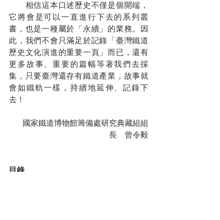
　　相信這本口述歷史不僅是個開端，
它將會是可以一直進行下去的系列叢
書，也是一種屬於「永續」的業務。因
此，我們不會只滿足於記錄「臺灣鐵道
歷史文化演進的重要一頁」而已，還有
更多故事、重要的篇幅等著我們去採
集，只要臺灣還存有鐵道產業，故事就
會如鐵軌一樣，持續地延伸、記錄下
去！
國家鐵道博物館籌備處研究典藏組組
長　曾令毅
目錄
序一｜從生命記憶出發的鐵道時代／鄭
銘彰
序二｜臺灣鐵道發展與變遷的見證者／
陳進金