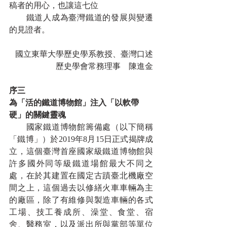
稿者的用心，也讓這七位
　　鐵道人成為臺灣鐵道的發展與變遷
的見證者。
國立東華大學歷史學系教授、臺灣口述
歷史學會常務理事　陳進金
序三
為「活的鐵道博物館」注入「以軟帶
硬」的關鍵靈魂
　　國家鐵道博物館籌備處（以下簡稱
「鐵博」）於2019年8月15日正式揭牌成
立，這個臺灣首座國家級鐵道博物館與
許多國外同等級鐵道場館最大不同之
處，在於其建置在國定古蹟臺北機廠空
間之上，這個過去以修繕火車車輛為主
的廠區，除了有維修與製造車輛的各式
工場、技工養成所、澡堂、食堂、宿
舍、醫務室，以及派出所與黨部等單位