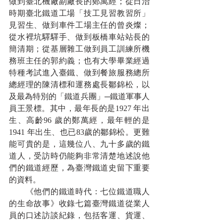
做到臺北機廠副廠長的鄭萬經；從日治
時期臺北鐵道工場「技工見習教習所」
見習生、做到車件工場主任的曾炎燦；
從水裡坑驛驛手、做到板橋車站站長的
簡清期；從基層雜工做到員工訓練所機
務班主任的郭約義；也有大學畢業經過
特種考試進入臺鐵、做到餐旅服務總所
總經理的陳清標和運務處長鄒錦松，以
及最為特別的「鐵道兵團」─鐵道軍事人
員王景標。其中，最年長的是1927 年出
生、高齡96 歲的鄭萬經，最年輕的是
1941 年出生、也已83歲的鄒錦松。更難
能可貴的是，這幾位八、九十多歲的鐵
道人，受訪時仍能夠非常清楚地述說他
們的鐵道經歷，為臺灣鐵道史留下重要
的資料。
　　《他們的鐵道時代：七位鐵道職人
的生命故事》收錄七篇臺灣鐵道從業人
員的口述訪談紀錄，包括客運、貨運、