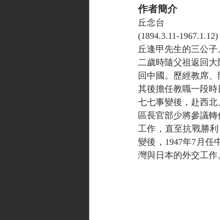
作者簡介
丘念台
(1894.3.11-1967.1.12)
丘逢甲先生的三公子
二歲時隨父祖返回大陸
回中國。歷經教席、
其後擔任教職一段時
七七事變後，赴西北
區長官部少將參議轉
工作，直至抗戰勝利
變後，1947年7月
灣與日本的外交工作。