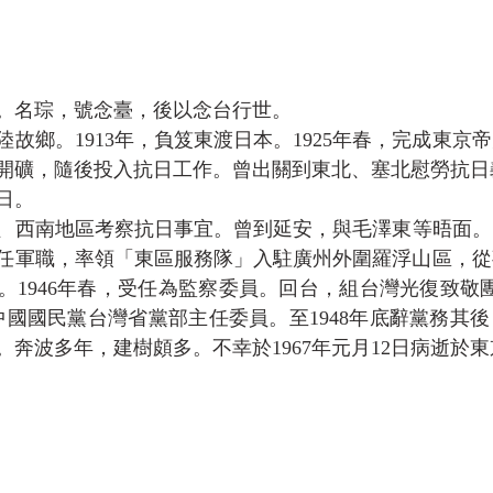
。名琮，號念臺，後以念台行世。
故鄉。1913年，負笈東渡日本。1925年春，完成東京
開礦，隨後投入抗日工作。曾出關到東北、塞北慰勞抗日
日。
、西南地區考察抗日事宜。曾到延安，與毛澤東等晤面。1
任軍職，率領「東區服務隊」入駐廣州外圍羅浮山區，從
。1946年春，受任為監察委員。回台，組台灣光復致敬團
任中國國民黨台灣省黨部主任委員。至1948年底辭黨務其
奔波多年，建樹頗多。不幸於1967年元月12日病逝於東