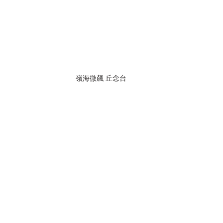
嶺海微飆 丘念台