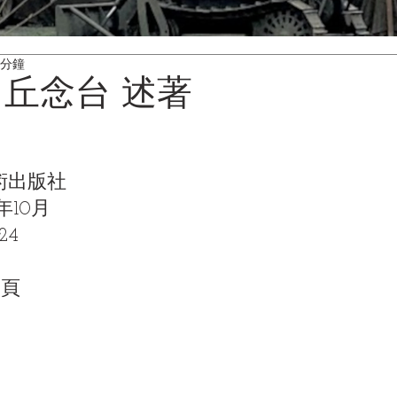
 分鐘
 丘念台 述著
術出版社
年10月
24
2頁