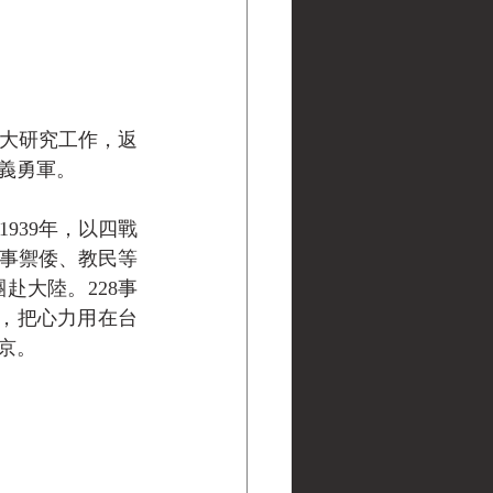
帝大研究工作，返
義勇軍。
939年，以四戰
事禦倭、教民等
赴大陸。228事
後，把心力用在台
京。