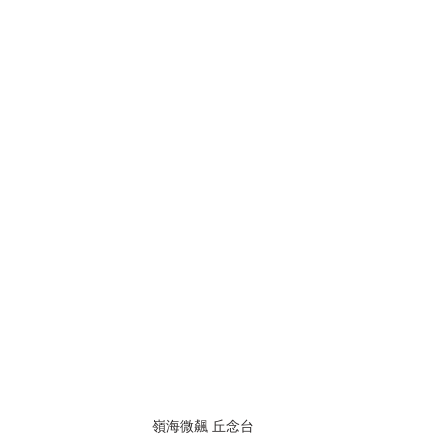
嶺海微飆 丘念台