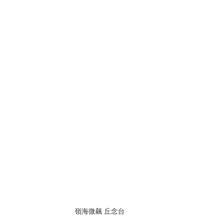
嶺海微飆 丘念台