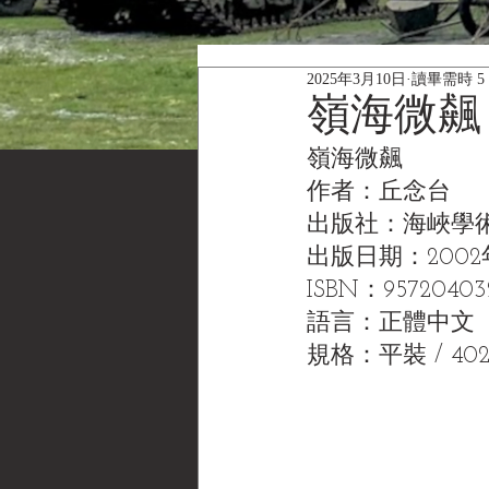
2025年3月10日
讀畢需時 5
嶺海微飆
嶺海微飆 
作者：丘念台
出版社：海峽學
出版日期：2002
ISBN：95720403
語言：正體中文
規格：平裝 / 40