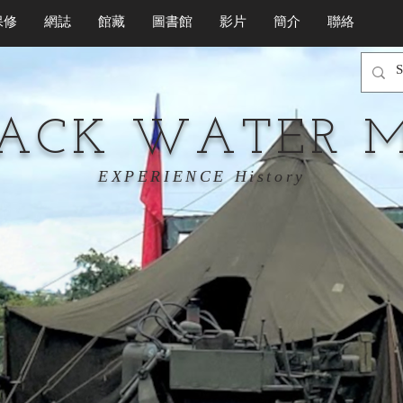
保修
網誌
館藏
圖書館
影片
簡介
聯絡
LACK WATER 
EXPERIENCE History