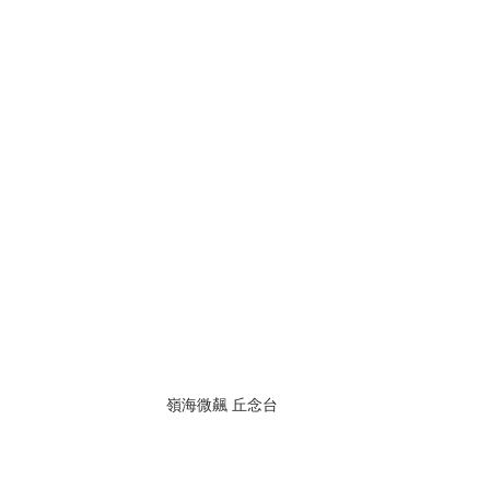
嶺海微飆 丘念台