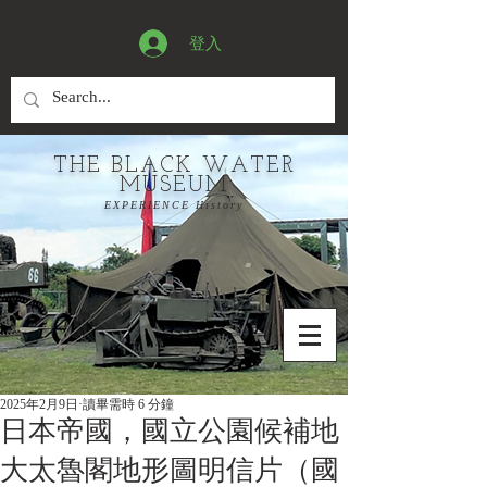
登入
THE BLACK WATER
MUSEUM
EXPERIENCE History
2025年2月9日
讀畢需時 6 分鐘
日本帝國，國立公園候補地
大太魯閣地形圖明信片（國