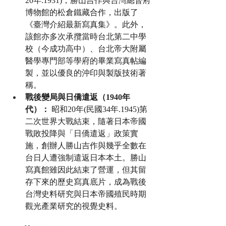
20年.1931)，勝山吉作與台灣總督府
博物館的松倉鐵藏合作，出版了
《臺灣介紹最新寫真集》。此外，
該館亦多次承攬當時台北第二中學
校（今成功高中）、台北帝大附屬
醫學專門部等學府的畢業寫真帖編
製，並以優良的沖印與製版技術著
稱。
戰後變局與日僑遣返（1940年
代）：
 昭和20年(民國34年.1945)第
二次世界大戰結束，隨著日本帝國
戰敗投降與「日僑遣返」政策實
施，創辦人勝山吉作與幾乎全數在
台日人遭強制遣返日本本土。勝山
寫真館雖因此結束了營運，但其留
存下來的歷史寫真底片，成為戰後
台灣史料研究與日本帝國殖民時期
觀光產業研究的視覺史料。