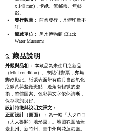
x 140 mm)，卡紙。無郵票、無郵
戳。
發行數量：
 商業發行，具體印量不
詳。
館藏單位：
 黑水博物館 (Black 
Water Museum)
2. 藏品說明
外觀與品相：
 本藏品為未使用之新品
（Mint condition）。未貼付郵票，亦無
郵政戳記。紙張表面帶有歲月自然氧化
之微黃與些微斑點，邊角有輕微的磨
損，整體圖案、色彩與文字依然清晰，
保存狀態良好。
設計特徵與說明文譯文：
正面設計（圖面）：
 為一幅「大タロコ
（大太魯閣）地形圖」。地圖範圍涵蓋
臺北州、新竹州、臺中州與花蓮港廳。