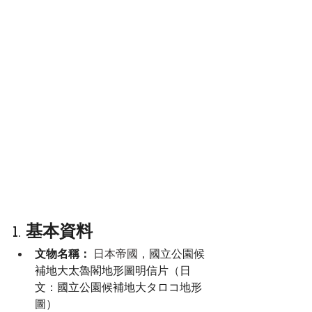
1. 基本資料
文物名稱：
日本帝國，
國立公園候
補地大太魯閣地形圖明信片（日
文：國立公園候補地大タロコ地形
圖）