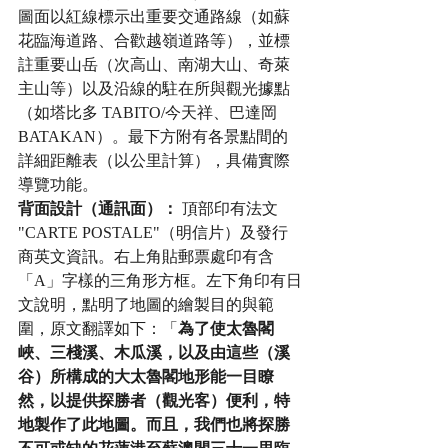
圖面以紅線標示出重要交通路線（如蘇
花臨海道路、合歡越嶺道路等），並標
註重要山岳（次高山、南湖大山、奇萊
主山等）以及沿線的駐在所與觀光據點
（如塔比多 TABITO/今天祥、巴達岡 
BATAKAN）。最下方附有各景點間的
詳細距離表（以公里計算），具備實際
導覽功能。
背面設計（通訊面）：
 頂部印有法文 
"CARTE POSTALE"（明信片）及發行
商英文資訊。右上角貼郵票處印有含
「A」字樣的三角形方框。左下角印有日
文說明，點明了地圖的繪製目的與範
圍，原文翻譯如下：「
為了使太魯閣
峽、三棧溪、木瓜溪，以及由這些（溪
谷）所構成的大太魯閣地形能一目瞭
然，以提供探勝者（觀光客）便利，特
地製作了此地圖。而且，我們也將探勝