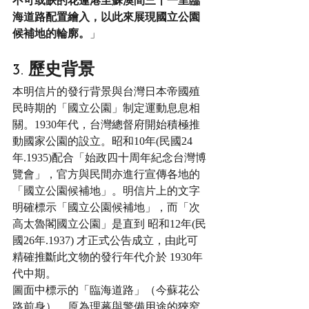
不可或缺的花蓮港至蘇澳間三十一里臨
海道路配置繪入，以此來展現國立公園
候補地的輪廓。
」
3. 歷史背景
本明信片的發行背景與台灣日本帝國殖
民時期的「國立公園」制定運動息息相
關。1930年代，台灣總督府開始積極推
動國家公園的設立。昭和10年(民國24
年.1935)配合「始政四十周年紀念台灣博
覽會」，官方與民間亦進行宣傳各地的
「國立公園候補地」。明信片上的文字
明確標示「國立公園候補地」，而「次
高太魯閣國立公園」是直到 昭和12年(民
國26年.1937) 才正式公告成立，由此可
精確推斷此文物的發行年代介於 1930年
代中期。
圖面中標示的「臨海道路」（今蘇花公
路前身），原為理蕃與警備用途的狹窄