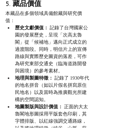
5. 藏品價值
本藏品在多個領域具備館藏與研究價
值：
歷史文獻價值：
 記錄了台灣國家公
園的發展歷史，呈現「次高太魯
閣」從「候補地」邁向正式成立的
過渡階段。同時，明信片上的宣傳
路線與實際歷史圖資的落差，可作
為研究東部交通史（臨海道路開發
與困境）的參考素材。
地理與製圖特徵：
 記錄了 1930年代 
的地名拼音（如以片假名拼寫原住
民地名）以及當時為推廣觀光所建
構的空間認知。
地圖製版與設計價值：
 正面的大太
魯閣地形圖採用平版套色印刷，其
字體排版、以紅線強調交通路線，
以及將地理特徵（峽谷、山脈、蘇