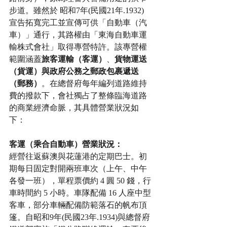
步道。雖然於 昭和7年(民國21年.1932) 
宣告拓寬完工並宣傳可供「自動車（汽
車）」通行，其路權由「東海自動車運
輸株式會社」取得專營特許。該專營權
範圍涵蓋
旅客運輸（客運）
、
貨物運送
（貨運）與政府公務之郵政包裹遞送
（郵務）
。在總督府每年編列道路維持
費的撥款下，會社獨占了整條臨海道路
的商業經濟命脈，其具體營業狀況如
下：
客運（乘合自動車）營業狀況：
經營往返蘇澳與花蓮港的定期巴士。初
期每日固定對開兩班車次（上午、中午
各發一班），單程票價約 4 圓 50 錢，行
車時間約 5 小時。車隊配備 16 人座中型
客車，部分車輛配備防範落石的帆布頂
篷。自昭和9年(民國23年.1934)與總督府