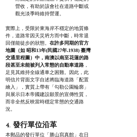
營收，有助於該會社在道路中斷或
觀光淡季時維持營運。
實際上，受限於東海岸不穩定的地質條
件，道路常因天災坍方而中斷，時常退
回僅能徒步的狀態。
在許多同期的官方
地圖（如 昭和13年(民國27年.1938) 臺灣
交通里程圖）中，南澳以南至花蓮的路
段甚至未能被列入常態的自動車道路
，
足見其維持全線通車之困難。因此，此
明信片背面文字自述將臨海道路「配置
繪入」，實質上帶有「勾勒公園輪廓」
與展示日本帝國建設願景的宣傳性質，
而非全然反映當時穩定常態的交通路
況。
4. 發行單位沿革
本郵品的發行單位「勝山寫真館」在日