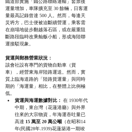
鐵道部實施「鐵公路聯絡運輸」套票後
運量增加，車隊擴充至 30 餘輛，日客運
量最高記錄曾達 500 人。然而，每逢天
災坍方，巴士便被迫斷續營運，乘客需
在崩塌地徒步翻越落石區，或在嚴重阻
斷路段臨時改乘舢舨小船，形成海陸聯
運接駁現象。
貨運與郵務營業狀況：
該會社設有專門的貨物自動車（貨
車），經營東海岸陸路運送。然而，實
質上臨海道路的「陸路貨運量」與同時
期的「海運量」相比，在整體上比例極
低。
貨運與海運數據對比：
 在 1930年代
中期，東台灣（花蓮港廳）與外界
往來的大宗物資，年海運吞吐量已
高達 
15 萬至 20 萬公噸
（在昭和14
年(民國28年.1939)花蓮築港一期竣