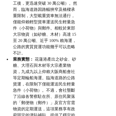
工後，更迅速突破 30 萬公噸）。然
而，臨海道路因路幅狹窄及橋樑承
重限制，大型載重貨車無法通行，
僅能仰賴輕型貨車運送民生輕量急
件（小荷物）與郵件。相較於東部
大宗物資（如砂糖、木材）高達 15 
至 20 萬公噸、近乎 100% 賴海運，
公路的實質貨運功能幾乎可以忽略
不計。
業務實態：
 花蓮港產出之砂金、砂
糖、大理石與木材等大宗產業物
資，九成九以上仰賴大阪商船會社
等定期輪船海運。臨海道路的公路
貨運，在限制下僅能運送民生輕量
急件（小荷物）。不過，會社壟斷
了沿線各警察駐在所、原住民聚落
的「郵便物（郵件）」及官方官需
物資的定期運送，這項業務享有政
府固定的津貼補貼，提供了穩定的