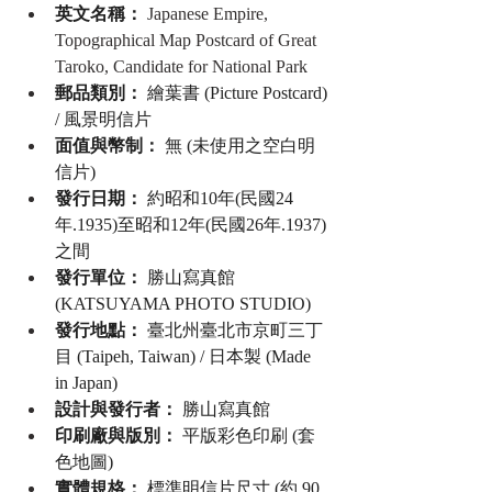
英文名稱：
Japanese Empire, 
Topographical Map Postcard of Great 
Taroko, Candidate for National Park
郵品類別：
 繪葉書 (Picture Postcard) 
/ 風景明信片
面值與幣制：
 無 (未使用之空白明
信片)
發行日期：
 約昭和10年(民國24
年.1935)至昭和12年(民國26年.1937)
之間
發行單位：
 勝山寫真館 
(KATSUYAMA PHOTO STUDIO)
發行地點：
 臺北州臺北市京町三丁
目 (Taipeh, Taiwan) / 日本製 (Made 
in Japan)
設計與發行者：
 勝山寫真館
印刷廠與版別：
 平版彩色印刷 (套
色地圖)
實體規格：
 標準明信片尺寸 (約 90 