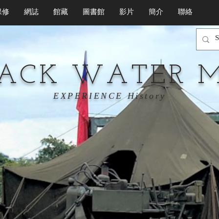
保修
網誌
館藏
圖書館
影片
簡介
聯絡
LACK WATER 
EXPERIENCE History