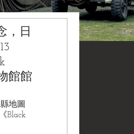
念，日
3
k
水博物館館
分縣地圖
lack 