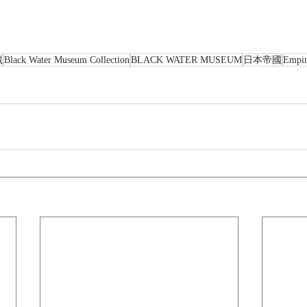
藏
Black Water Museum Collection
BLACK WATER MUSEUM
日本帝國
Empir