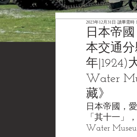
2023年12月31日
讀畢需時 
日本帝國
本交通分
年|1924
Water M
藏》
日本帝國，
「其十一」，(民
Water Muse