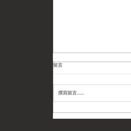
留言
撰寫留言......
民國33年(1944) 弗雷德·哈維公
司「軍人世界大戰地圖與勳獎
指南」摺頁 —— 菲利普·A·鮑威