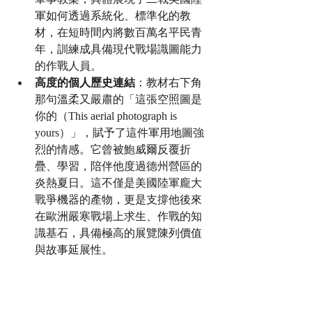
軍如何透過系統化、標準化的教
材，在短時間內將數百萬名平民青
年，訓練成具備現代戰場識圖能力
的作戰人員。
高度的個人歷史連結
：教材右下角
那句溫柔又嚴肅的「這張空照圖是
你的（This aerial photograph is 
yours）」，賦予了這件軍用地圖強
烈的情感。它曾被鮑威爾反覆折
疊、學習，陪伴他度過德州營區的
炎熱夏日。這不僅是美國陸軍龐大
戰爭機器的產物，更是支撐他後來
在歐洲嚴寒戰場上求生、作戰的知
識基石，具備極高的展覽陳列價值
與故事延展性。