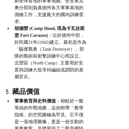
刷全球各地的軍事地圖。聖安東尼
奧分部則負責德州各大軍事基地的
測繪工作，支援龐大的國內訓練需
求。
胡德營 (Camp Hood, 現為卡瓦佐斯
堡 Fort Cavazos)
：位於德州中部，
於民國31年(1942)建立。最初是作為
「驅逐戰車（Tank Destroyer）」部
隊的戰術與射擊訓練中心而設立。
北營區（North Camp）主要用於安
置與訓練大批等待編組或調防的基
層官兵。
5. 藏品價值
軍事教育與史料價值
：相較於一般
單純的作戰地圖，這份附帶「教學
指南」的空照圖極為罕見。它不僅
是一張地理圖像，更是一份生動的
軍事教案，具體展現了二戰美國陸