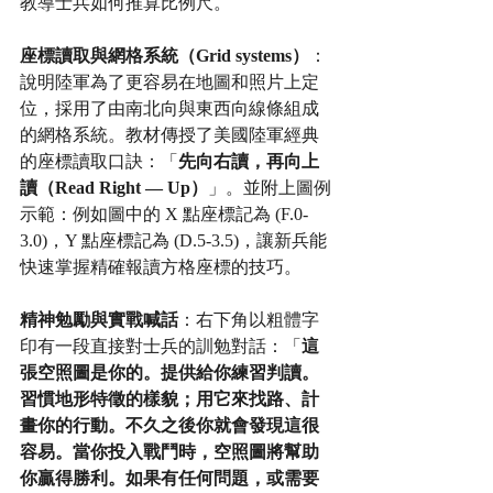
教導士兵如何推算比例尺。
座標讀取與網格系統（Grid systems）
：
說明陸軍為了更容易在地圖和照片上定
位，採用了由南北向與東西向線條組成
的網格系統。教材傳授了美國陸軍經典
的座標讀取口訣：「
先向右讀，再向上
讀（Read Right — Up）
」。並附上圖例
示範：例如圖中的 X 點座標記為 (F.0-
3.0)，Y 點座標記為 (D.5-3.5)，讓新兵能
快速掌握精確報讀方格座標的技巧。
精神勉勵與實戰喊話
：右下角以粗體字
印有一段直接對士兵的訓勉對話：「
這
張空照圖是你的。提供給你練習判讀。
習慣地形特徵的樣貌；用它來找路、計
畫你的行動。不久之後你就會發現這很
容易。當你投入戰鬥時，空照圖將幫助
你贏得勝利。如果有任何問題，或需要