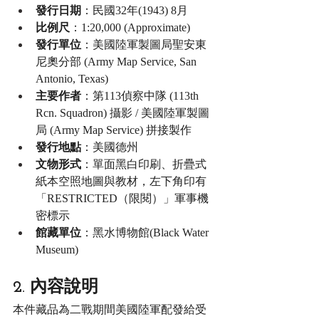
發行日期
：民國32年(1943) 8月
比例尺
：1:20,000 (Approximate)
發行單位
：美國陸軍製圖局聖安東
尼奧分部 (Army Map Service, San 
Antonio, Texas)
主要作者
：第113偵察中隊 (113th 
Rcn. Squadron) 攝影 / 美國陸軍製圖
局 (Army Map Service) 拼接製作
發行地點
：美國德州
文物形式
：單面黑白印刷、折疊式
紙本空照地圖與教材，左下角印有
「RESTRICTED（限閱）」軍事機
密標示
館藏單位
：黑水博物館(Black Water 
Museum)
2. 內容說明
本件藏品為二戰期間美國陸軍配發給受