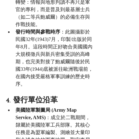
轉變：情報與地形判讀不再只是軍
官的專利，而是普及到最基層士兵
（如二等兵鮑威爾）的必備生存與
作戰技能。
發行時間與參戰時序
：此圖攝影於
民國32年(1943)7月，印製/出版於同
年8月。這段時間正好吻合美國國內
大規模徵兵與新兵密集受訓的高峰
期，也完美對接了鮑威爾隨後於民
國33年(1944)底被派往歐洲戰場前，
在國內接受嚴格軍事訓練的歷史時
序。
4. 發行單位沿革
美國陸軍製圖局 (Army Map 
Service, AMS)
：成立於二戰期間，
隸屬於美國陸軍工兵部隊。其核心
任務是為盟軍編製、測繪並大量印