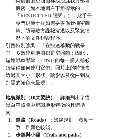
術價值的空照圖極易洩漏我方部署
機密（如本地圖左下角標示的
「RESTRICTED 限閱」），此手冊
專門規範士兵如何妥善保管機密圖
資、防範敵方諜報滲透以及緊急情
況下的文件銷毀程序。
引言特別強調：「在快速移動的戰爭
中，多數陸軍地圖都是空照圖；因此，
驅逐戰車部隊（TD's）的每一個人都必
須懂得如何使用它們。照片上的特徵會
透過其大小、形狀、陰影以及從白到灰
到黑的顏色來呈現。」
地貌識別（10大要訣）
：詳細列出了從
黑白空照圖中辨識地形特徵的具體指
南：
道路（Roads）
：邊緣規則，寬度一
致，且顏色較淺。
步道與小徑（Trails and paths）
：