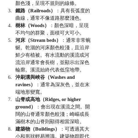
顏色淺，呈現不規則的線條。
鐵路（Railroads）
：具有長弧度的
曲線，通常不像道路那麼淺色。
樹林（Woods）
：顏色深暗，呈現
不均勻的群聚，面積可大可小。
河床（Stream beds）
：通常非常蜿
蜒。乾涸的河床顏色較淺，且沿岸
鮮少有植被。有水流動的溪流或河
流沿岸通常會長樹，並顯示出深色
輪廓。溪流始終代表低窪地帶。
沖刷溝與峽谷（Washes and 
ravines）
：通常為深灰色，並在末
端地形變寬。
山脊或高地（Ridges, or higher 
ground）
：會出現在溪流之間。開
闊的山脊通常顏色較淺；崎嶇或長
滿樹木的山脊則顯得相當深暗。
建築物（Buildings）
：可透過其大
小和形狀輕易辨識。建築物群即代