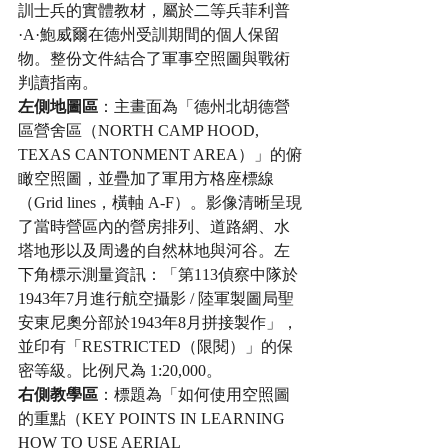
訓士兵的實體教材，屬於二等兵菲利普
·A·鮑威爾在德州受訓期間的個人保留
物。整份文件結合了軍事空照圖與戰術
判讀指南。
左側地圖區
：主畫面為「德州北胡德營
區營舍區（NORTH CAMP HOOD, 
TEXAS CANTONMENT AREA）」的俯
瞰空照圖，並疊加了軍用方格座標線
（Grid lines，橫軸 A-F）。影像清晰呈現
了當時營區內的營房排列、道路網、水
塔地形以及周邊的自然林地與河谷。左
下角標示測量資訊：「第113偵察中隊於
1943年7月進行航空攝影 / 陸軍製圖局聖
安東尼奧分部於1943年8月拼接製作」，
並印有「RESTRICTED（限閱）」的保
密等級。比例尺為 1:20,000。
右側教學區
：標題為「如何使用空照圖
的重點（KEY POINTS IN LEARNING 
HOW TO USE AERIAL 