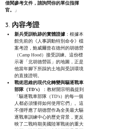
借閱參考文件，請詢問你的單位指揮
官。
」
3. 內容考證
新兵受訓軌跡的實體證據
：根據本
館先前的《人事調動特別命令》檔
案考證，鮑威爾曾在德州的胡德營
（Camp Hood）接受訓練。這份標
示著「北胡德營區」的地圖，正是
他當年腳下所踩的土地與受訓環境
的直接證明。
戰術思維的現代化轉變與驅逐戰車
部隊（TD's）
：教材開宗明義提到
「驅逐戰車部隊（TD's）的每一個
人都必須懂得如何使用它們」。這
不僅呼應了胡德營作為全美最大驅
逐戰車訓練中心的歷史背景，更反
映了二戰時期美國陸軍戰術的重大