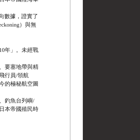
向數據，證實了
koning）與無
10年」。未經戰
、要塞地帶與精
飛行員/領航
今的極秘航空圖
、釣魚台列嶼/
日本帝國殖民時