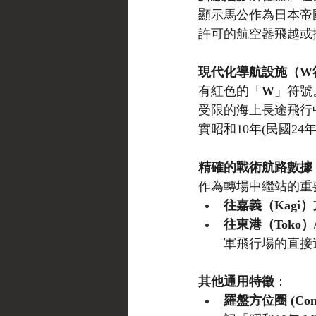
顯示馬公作為日本帝
許可的航空器飛越或
現代化導航設施（W
有紅色的「
W
」符號。
受限的海上長途飛行中
實昭和10年(民國24
精確的戰術航路數據
作為轉場中繼站的重
往嘉義（Kagi
往東港（Toko）
軍飛行場的直接
其他通用特徵
：
羅盤方位圈 (Compa