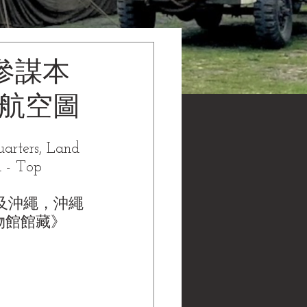
國參謀本
秘航空圖
arters, Land 
 - Top 
州及沖繩，沖繩
黑水博物館館藏》