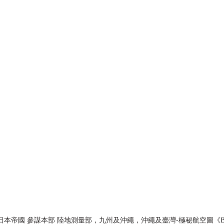
)日本帝國 參謀本部 陸地測量部，九州及沖繩，沖繩及臺灣-極秘航空圖《Black W