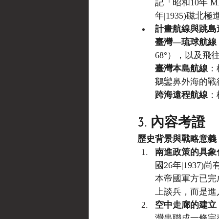
記「昭和10年 M
年|1935)磁
計畫航線與跳島
臺灣—琉球航線
68°），以及飛
臺灣本島航線
：
鵝鑾鼻外海的戰術
跨海遠程航線
：
3. 內容考證
歷史背景與戰略意義
南進政策的具象
國26年|1937
本帝國軍方已完
上談兵，而是進
空中走廊的建立
灣串聯成一條完