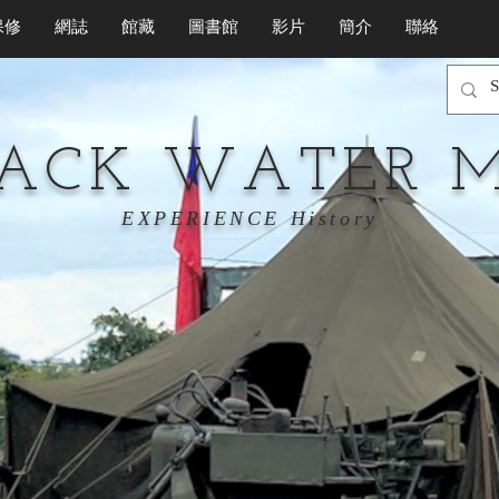
保修
網誌
館藏
圖書館
影片
簡介
聯絡
LACK WATER 
EXPERIENCE History