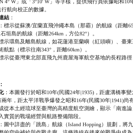
N 4° W」或「3°10' W」等字樣，提供飛行員依據昭和10年
北極進行航向校正的數據。
連結
：
：標示從蘇澳/宜蘭直飛沖繩本島（那霸）的航線（距離65
往石垣島的航線（距離264km，方位82°）。
標示環島及離島航線，如花蓮港至蘭嶼（紅頭嶼）、臺東
航點（標示往南343°，距離60km）。
標示從臺灣東北部直飛九州鹿屋海軍航空基地的長程路徑（
：
化
：本圖發行於昭和10年(民國24年|1935)，距盧溝橋事變
)尚有兩年，距太平洋戰爭爆發之昭和16年(民國30年|1941
成從本土經琉球至臺灣的高精度航空測繪，顯示「南進論
入實質的戰場經營與航路整備階段。
：圖中詳盡的「跳島」航線（Island Hopping）規劃，
整的空中補給與作戰走廊。這條路線在後來的戰爭中成為