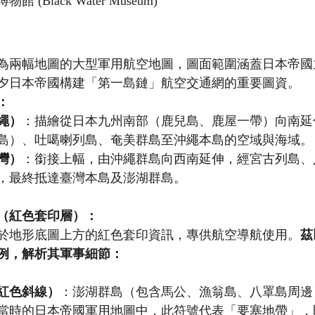
館 (Black Water Museum)
為兩幅地圖的大型軍用航空地圖，圖面範圍涵蓋日本帝國
夕日本帝國構建「第一島鏈」航空交通網的重要圖資。
：
繩）
：描繪從日本九州南部（鹿兒島、鹿屋一帶）向南延
島）、吐噶喇列島、奄美群島至沖繩本島的空域與海域。
灣）
：銜接上幅，由沖繩群島向西南延伸，經宮古列島、
，最終抵達臺灣本島及澎湖群島。
（紅色套印層）：
於地形底圖上方的紅色套印資訊，專供航空導航使用。
茲
例，解析其軍事細節：
紅色斜線）
：澎湖群島（包含馬公、漁翁島、八罩島周邊
當時的日本帝國軍用地圖中，此符號代表「要塞地帶」，