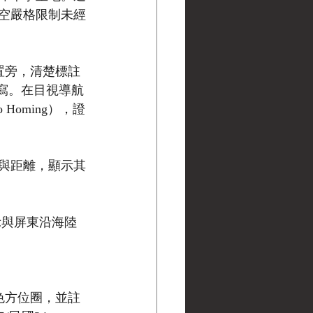
空嚴格限制未經
的位置旁，清楚標註
）之縮寫。在目視導航
oming），證
與距離，顯示其
示與屏東沿海陸
色方位圈，並註