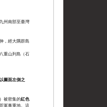
九州南部至臺灣
伸，經大隅群島
八重山列島（石
以圖面左側之
）被密集的
紅色
即軍事重地。這