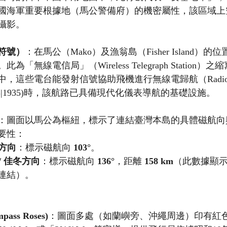
國海軍重要根據地（馬公警備府）的機密屬性，該區域上
攝影。
符號）
：在馬公（Mako）及漁翁島（Fisher Island）
此為「無線電信局」（Wireless Telegraph Station
，這些電台能發射信號協助飛機進行無線電歸航（Radio H
年|1935)時，該航路已具備現代化儀表導航的基礎設施。
：圖面以馬公為樞紐，標示了連結臺灣本島的具體磁航向
要性：
）方向
：標示磁航向 
103°
。
/ 佳冬方向
：標示磁航向 
136°
，距離 
158 km
（此數據顯
連結）。
ss Roses)
：圖面多處（如蘭嶼旁、沖繩周邊）印有紅