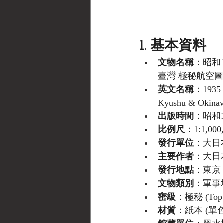
1. 基本資料
文物名稱
：昭和
臺灣 極秘航空圖
英文名稱
：1935 I
Kyushu & Okinawa
出版時間
：昭和1
比例尺
：1:1,00
發行單位
：大日本帝國
主要作者
：大日本帝國
發行地點
：東京
文物類別
：軍事地圖
密級
：極秘 (Top S
材質
：紙本 (單