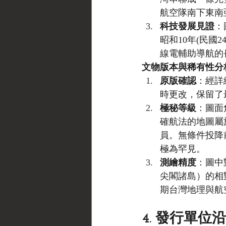
航空隊南下東南
科技發展見證
：
昭和10年(民國2
線電輔助導航的
文物版本與稀有性分
原版確認
：經詳
時更改，保留了
極秘等級
：圖面
確航法的地圖屬
員。無條件投降
極為罕見。
測繪精度
：圖中
尖閣諸島）的相
期台灣地理與航
4. 發行單位