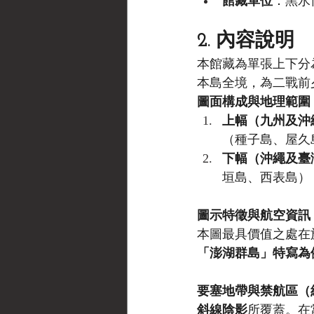
館藏單位
：黑水博物
2. 內容說明
本館藏為單張上下分
本島全境，為二戰前
圖面構成與地理範圍
上幅（九州及沖
（種子島、屋久
下幅（沖繩及臺
垣島、西表島）
圖示特徵與航空資訊
本圖最具價值之處在
「澎湖群島」特寫為
要塞地帶與禁航區（
斜線陰影
所覆蓋。在