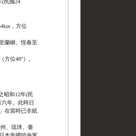
(民國24
4km，方位
至蘭嶼、恆春至
方位48°）。
之昭和12年(民
)尚有六年。此時日
」在當時已非紙
將九州、琉球、臺
日本帝國陸海軍