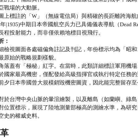
亞戰場的大動脈。
圖上標註的「W」（無線電信局）與精確的長距離跨海航
4年|1935)中期日本帝國航空兵力已具備儀表導航（Dead Rec
長程投射能力，而非僅依賴地標目視飛行。
析：
細檢視圖面各處磁偏角註記及刊記，年份標示均為「昭和
最原始的戰略規劃樣貌。
角落蓋有「極秘」紅字。在當時，此類詳細標註軍用機場
於國家最高機密，僅配發給高級指揮官或執行特定任務的
前夕日本帝國曾大規模銷毀機密圖資，因此能完整留存至
對於台灣中央山脈的暈渲繪製，以及離島（如蘭嶼、綠島
對位置標示，展現了陸地測量部極高的測繪水準，為研究
空史的權威史料。
沿革