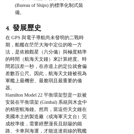
(Bureau of Ships) 的標準化制式裝
備。
4. 發展歷史
在 GPS 與電子導航尚未發明的二戰時
期，船艦在茫茫大海中定位的唯一方
法，是依賴觀星（六分儀）與極度精準
的時間（航海天文鐘）來計算經度。時
間若誤差一秒，在赤道上的定位就會偏
差數百公尺。因此，航海天文鐘被視為
軍艦上最機密、最脆弱且最重要的儀
器。
Hamilton Model 22 
平衡環架
型是一款被
安裝在
平衡環架
 (Gimbal) 系統與木盒中
的精密航海鐘。然而，當這些天文鐘在
美國本土的製造廠（或海軍天文台）完
成校準後，需要經歷漫長且顛簸的鐵
路、卡車與海運，才能送達前線的戰艦