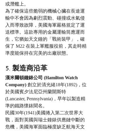
或潛艦上。
為了確保這些脆弱的機械心臟在長途運
輸中不會因為劇烈震動、碰撞或水氣侵
入而導致故障，美國海軍嚴格規定了運
送標準。這款專用的金屬運輸筒應運而
生，它猶如天文鐘的「戰術裝甲」，確
保了 M22 在裝上軍艦服役前，其走時精
準度能保持在完美的出廠狀態。
5. 製造商沿革
漢米爾頓鐘錶公司 (Hamilton Watch 
Company)
 創立於清光緒18年(1892)，位
於美國賓夕法尼亞州蘭開斯特 
(Lancaster, Pennsylvania)，早年以製造精
準的鐵路懷錶聞名。
民國30年(1941)美國捲入第二次世界大
戰，面對英國與瑞士鐘錶供應鏈中斷的
危機，美國海軍面臨極度缺乏航海天文