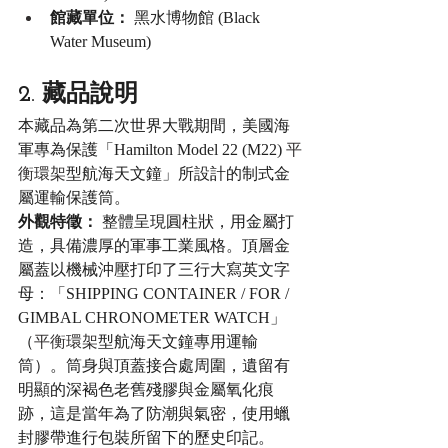
館藏單位：
 黑水博物館 (Black 
Water Museum)
2. 藏品說明
本藏品為第二次世界大戰期間，美國海
軍專為保護「Hamilton Model 22 (M22) 
平
衡環架
型航海天文鐘」所設計的制式金
屬運輸保護筒。
外觀特徵：
 整體呈現圓柱狀，用金屬打
造，具備濃厚的軍事工業風格。頂層金
屬蓋以機械沖壓打印了三行大寫英文字
母：「SHIPPING CONTAINER / FOR / 
GIMBAL CHRONOMETER WATCH」
（
平衡環架
型航海天文鐘專用運輸
筒）。筒身與頂蓋接合處周圍，遺留有
明顯的深褐色老舊殘膠與金屬氧化痕
跡，這是當年為了防潮與氣密，使用蠟
封膠帶進行包裝所留下的歷史印記。