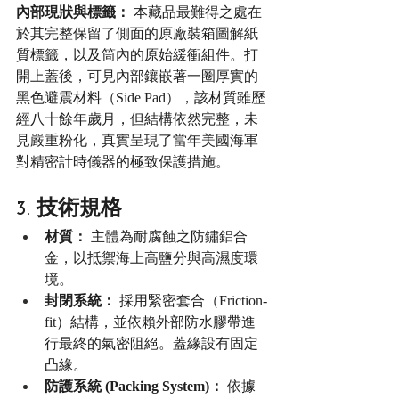
內部現狀與標籤：
 本藏品最難得之處在
於其完整保留了側面的原廠裝箱圖解紙
質標籤，以及筒內的原始緩衝組件。打
開上蓋後，可見內部鑲嵌著一圈厚實的
黑色避震材料（Side Pad），該材質雖歷
經八十餘年歲月，但結構依然完整，未
見嚴重粉化，真實呈現了當年美國海軍
對精密計時儀器的極致保護措施。
3. 技術規格
材質：
 主體為耐腐蝕之防鏽鋁合
金，以抵禦海上高鹽分與高濕度環
境。
封閉系統：
 採用緊密套合（Friction-
fit）結構，並依賴外部防水膠帶進
行最終的氣密阻絕。蓋緣設有固定
凸緣。
防護系統 (Packing System)：
 依據