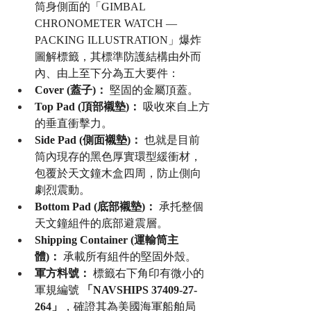
筒身側面的「GIMBAL 
CHRONOMETER WATCH — 
PACKING ILLUSTRATION」爆炸
圖解標籤，其標準防護結構由外而
內、由上至下分為五大要件：
Cover (蓋子)：
 堅固的金屬頂蓋。
Top Pad (頂部襯墊)：
 吸收來自上方
的垂直衝擊力。
Side Pad (側面襯墊)：
 也就是目前
筒內現存的黑色厚實環型緩衝材，
包覆於天文鐘木盒四周，防止側向
劇烈震動。
Bottom Pad (底部襯墊)：
 承托整個
天文鐘組件的底部避震層。
Shipping Container (運輸筒主
體)：
 承載所有組件的堅固外殼。
軍方料號：
 標籤右下角印有微小的
軍規編號 
「NAVSHIPS 37409-27-
264」
，確證其為美國海軍船舶局 