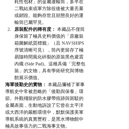
耗性包材」的金屬運輸筒，多半在
二戰結束或軍方除役後被大量丟棄
或銷毀。能夠存世且狀態良好的運
輸筒已屬罕見。
原裝配件的稀有度：
 本藏品不僅筒
身保留了極具史料價值的「原廠裝
箱圖解紙質標籤」（且 NAVSHIPS 
序號清晰可見），筒內更留存了極
易隨時間風化碎裂的原裝黑色避震
內襯 (Side Pad)。這種具備「完整包
裝」的文物，具有學術研究與博物
館展示價值。
海軍後勤史的實物：
 本藏品彌補了軍事
導航史中常被忽略的「後勤與保養」環
節。外觀殘留的防水膠帶痕跡與斑駁的
金屬表面，生動地訴說了它曾在太平洋
或大西洋的嚴酷環境中，默默保護美軍
導航系統的真實歷程，是黑水博物館中
極具故事張力的二戰海事文物。