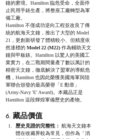
鐘的窘境。Hamilton 臨危受命，全面停
止民用手錶生產，將整座工廠轉型為軍
備工廠。
Hamilton 不僅成功逆向工程並改良了傳
統的航海天文鐘，推出了大型的 Model 
21，更創新研發了體積較小、但精度依
然達標的 
Model 22 (M22)
 作為輔助天文
鐘與甲板錶。Hamilton 以驚人的美國工
業實力，在二戰期間量產了數以萬計的
精密天文鐘，徹底解決了盟軍的導航危
機，Hamilton 也因此榮獲美國海軍與陸
軍聯合頒發的最高榮譽「E 勳章」
(Army-Navy 'E' Award)。本藏品正是 
Hamilton 這段輝煌軍備歷史的產物。
6. 藏品價值
歷史見證的完整性：
 航海天文鐘本
體在收藏界較為常見，但作為「消