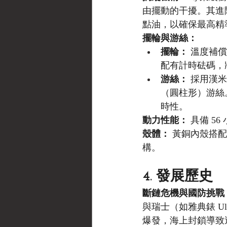
由擺動的干擾。其進
點油，以確保最高精
擺輪與游絲：
擺輪：
 溫度補
配有計時砝碼，
游絲：
 採用漢
（圓柱形）游絲
時性。
動力性能：
 具備 5
殼體：
 黃銅內殼搭
構。
4. 發展歷史
斷鏈危機與國防挑戰
與瑞士（如雅典錶 Ul
爆發，海上封鎖導致