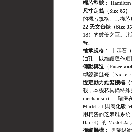
機芯型號：
 Hamilto
尺寸定義（Size 85
的機芯規格。其機芯底
22 天文台錶（Size 
18）的數倍之巨。
統。
軸承規格：
 十四石
油孔，以維護運作順
傳動構造（Fusee and
型鎳鋼鏈條（Nick
恆定動力維繫機構（Main
載，本機芯具備特殊的「行星
mechanism）
Model 21 與簡化版
用精密的芝麻鏈系統，
Barrel）的 Mode
擒縱機構：
 專業級