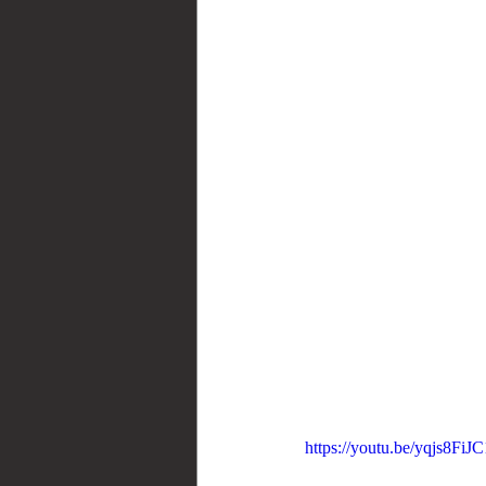
https://youtu.be/yqjs8FiJ