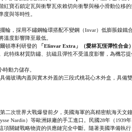
階紅寶石鎖定瓦與衝擊瓦依賴切向衝擊與極小滑動位移的
準度與等時性。
償擺輪，採用不鏽鋼輪環搭配不變鋼（Invar）低膨脹鎳鐵
將溫度影響降至最低。
米爾頓專利研發的 
「Elinvar Extra」（愛林瓦恆彈性合金
。此特殊材質防鏽、抗磁且彈性不受溫度影響，為機芯提
6 小時動力儲存。
配具備玻璃內蓋與實木外蓋的三段式桃花心木外盒，具備
 第二次世界大戰爆發前夕，美國海軍的高精密航海天文
ysse Nardin）等歐洲錶廠的手工進口。民國28年（193
這項關鍵戰略物資的供應鏈完全中斷。隨著美國準備執行