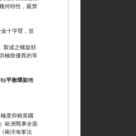
幾何特性，嚴禁
合金十字臂，並
）
 製成之螺旋狀
供極致優異的等
雙軸
平衡環架
機
鐘極度仰賴英國
9年）歐洲戰事全面
《兩洋海軍法