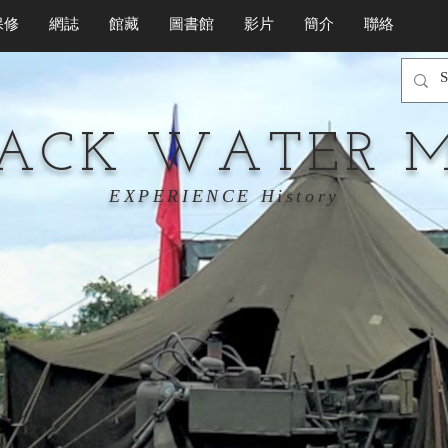
保修
網誌
館藏
圖書館
影片
簡介
聯絡
LACK WATER 
EXPERIENCE History