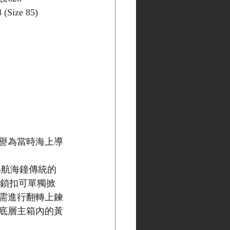
(Size 85)
譽為當時海上導
為航海鐘傳統的
層鎖扣可單獨掀
需進行翻轉上鍊
底層主箱內的黃