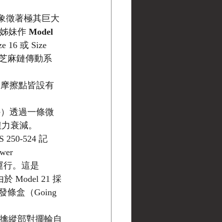
85 象徵著極其巨大
姊妹作 
Model 
 或 Size 
芝麻鏈傳動系
關鍵摩擦點皆設有
ne）透過一條微
扭力衰減。
50-524 記
er 
運行。這是 
 Model 21 採
盒（Going 
擒縱部對擺輪自