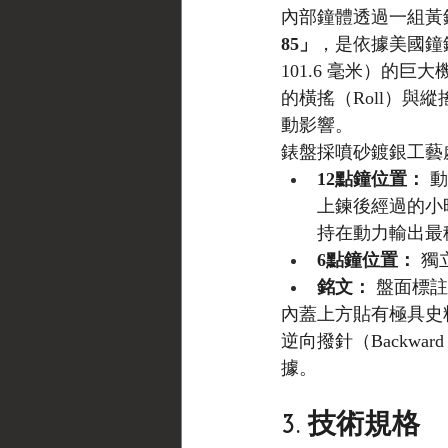
內部鐘體透過一組黃
85」
，是依據美國鐘錶度量
101.6 毫米）的
的橫搖（Roll）與
動影響。
錶盤採噴砂鍍銀工藝
12點鐘位置：
 
上鍊後經過的小
持在動力輸出最
6點鐘位置：
 
銘文：
 盤面標註
內蓋上方貼有極具史料價
逆向撥針（Backwa
據。
3. 技術規格