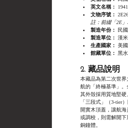
英文名稱：
 194
文物序號：
 2E
註：前綴「2E」
製造年份：
 民國
製造單位：
 漢米爾
生產國家：
 美國
館藏單位：
 黑水博
2. 藏品說明
本藏品為第二次世界
航的「終極基準」。
其外殼採用質地堅硬、
「三段式」（3-ti
開實木頂蓋，讓航海
或調校，則需解開下
銅鐘體。