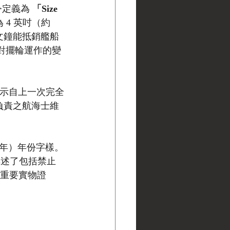
令定義為 
「Size 
為 4 英吋（約 
文鐘能抵銷艦船
力對擺輪運作的變
在於顯示自上一次完全
負責之航海士維
41年）年份字樣。
，詳述了包括禁止
程的重要實物證