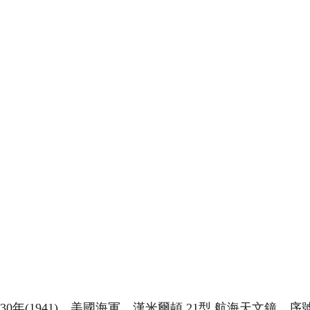
30年(1941)，美國海軍，漢米爾頓 21型 航海天文鐘，序號