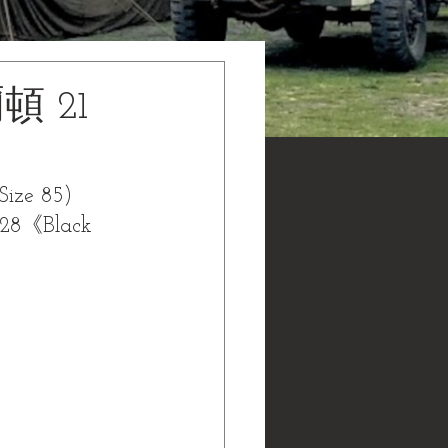
頓 21
Size 85)
28
《Black 