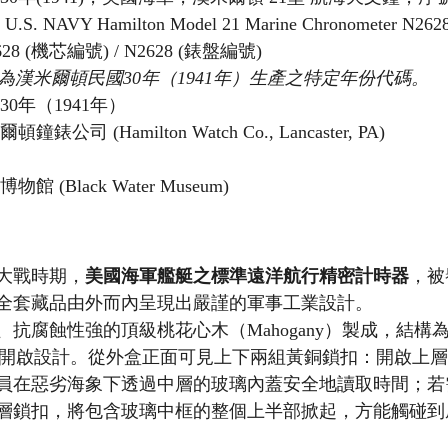
1 U.S. NAVY Hamilton Model 21 Marine Chronometer N2628 
2628 (機芯編號) / N2628 (錶盤編號)
為漢米爾頓民國30年（1941年）生產之特定年份代碼。
30年（1941年）
頓鐘錶公司 (Hamilton Watch Co., Lancaster, PA)
物館 (Black Water Museum)
大戰時期，
美國海軍艦艇之標準遠洋航行精密計時器
，被
全套藏品由外而內呈現出嚴謹的軍事工業設計。
抗腐蝕性強的頂級桃花心木（Mahogany）製成，結構
er）開啟設計。從外盒正面可見上下兩組黃銅鎖扣：開啟上
員在惡劣海象下透過中層的玻璃內蓋安全地讀取時間；若
層鎖扣，將包含玻璃中框的整個上半部掀起，方能觸碰到