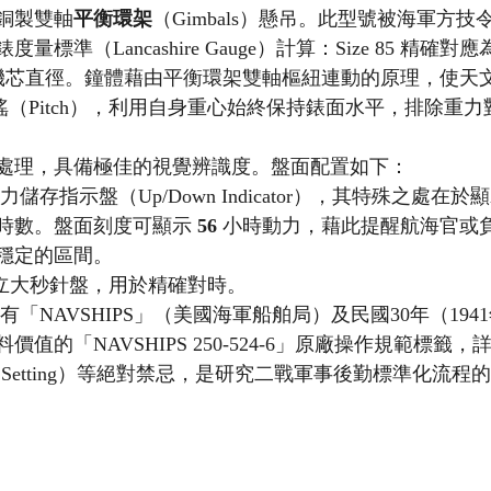
銅製雙軸
平衡環架
（Gimbals）懸吊。此型號被海軍方技
標準（Lancashire Gauge）計算：Size 85 精確對應
巨大機芯直徑。鐘體藉由平衡環架雙軸樞紐連動的原理，使天
縱搖（Pitch），利用自身重心始終保持錶面水平，排除重
處理，具備極佳的視覺辨識度。盤面配置如下：
動力儲存指示盤（Up/Down Indicator），其特殊之處
時數。盤面刻度可顯示 
56
 小時動力，藉此提醒航海官或
穩定的區間。
獨立大秒針盤，用於精確對時。
有「NAVSHIPS」（美國海軍船舶局）及民國30年（19
值的「NAVSHIPS 250-524-6」原廠操作規範標籤
rd Setting）等絕對禁忌，是研究二戰軍事後勤標準化流