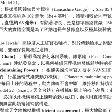
n Model 21。
）：
 根據美國鐘錶尺寸標準（Lancashire Gauge），Size 
板直徑約為 102 毫米（約 4 英吋），體積相較於同型號
35，直徑約 63 毫米）
 有顯著增長，更是標準鐵路懷錶（Size 16
此巨大的實體空間是為了容納超長主發條盒以及極其複雜的
（14 Jewels）高純度人工紅寶石軸承。對於傳動輪系之
暢，並確保長期穩定運轉。
 Chain）：
 搭載高精密芝麻鏈系統。錐形輪（Fusee Co
el Chain）連結發條盒，以幾何補償原理抵銷發條鬆弛時的
taining Power）：
 根據美國海軍官方技令 NAVSHIPS 2
齒輪式維繫動力機構」（Planetary maintaining pow
，確保在每日上鍊的過程中，動力傳輸不會中斷，維持秒針持續
 Model 22（Size 35 天文台錶）在機械結構上的核心差異：由於
必須以此機構補償上鍊時的動力缺口，而採用直接傳動發條
l 22 則無需此類複雜補償構造。
衝擊式天文鐘擒縱機構 
(detent escapement)
，極大地降低了