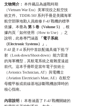
文物簡介：
 本件藏品為越戰時期
（Vietnam War Era）美軍現役之航空技
術文件。TDDR-50J 系列手冊是美國海軍
航空部隊地勤人員維修 F-4J 戰機的標準
依據。本冊為 
第 5 卷（Volume 5）
，根
據內頁「如何使用（How to Use）」之
說明，此卷專門涵蓋 
「電子系統
（Electronic Systems）」
。
F-4J 是 F-4 系列中首款配備具備下視/下
射（Look-down/Shoot-down）能力雷達
的海軍機型，其航電系統之複雜度遠超
前代。這本手冊即是當年電子技術士
（Avionics Technician, AT）與電機士
（Aviation Electrician's Mate, AE）在航空
母艦甲板或前線基地診斷戰機故障時的
核心指南。
內容說明：
 本卷涵蓋了 F-4J 戰機關鍵的