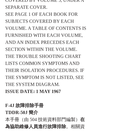
COVERED BY VOLUME 5, UNDER A 
SEPARATE COVER.
SEE PAGE 1 OF EACH BOOK FOR 
SUBJECTS COVERED BY EACH 
VOLUME. A TABLE OF CONTENTS IS 
FURNISHED WITH EACH VOLUME, 
AND AN INDEX PRECEDES EACH 
SECTION WITHIN THE VOLUME.
THE TROUBLE SHOOTING CHART 
LISTS COMMON SYMPTOMS AND 
THEIR ISOLATION PROCEDURES. IF 
THE SYMPTOM IS NOT LISTED, SEE 
THE SYSTEM DIAGRAM.
ISSUE DATE: 1 MAY 1967
F-4J
故障排除手冊
TDDR-50J 簡介
本手冊（由 504 技術資料部門編製）
在
為協助維修人員進行故障排除
。相關資