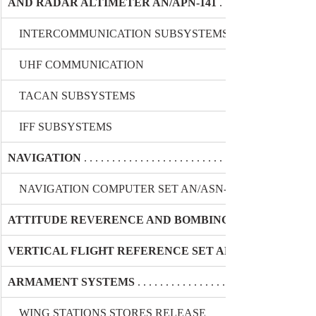
AND RADAR ALTIMETER AN/APN-141
 . . . . . . . . . . . . . . . . . 
    INTERCOMMUNICATION SUBSYSTEMS
    UHF COMMUNICATION
    TACAN SUBSYSTEMS
    IFF SUBSYSTEMS
NAVIGATION
 . . . . . . . . . . . . . . . . . . . . . . . . . . . . . . . . . . . . . . . . . 
    NAVIGATION COMPUTER SET AN/ASN-39A
ATTITUDE REVERENCE AND BOMBING COMPUTER SET
VERTICAL FLIGHT REFERENCE SET AN/ASN-70
ARMAMENT SYSTEMS
 . . . . . . . . . . . . . . . . . . . . . . . . . . . . . . . .
    WING STATIONS STORES RELEASE