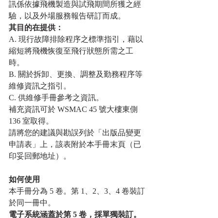
訊係依據飛機製造與試飛期間所獲之經
驗，以及外場服務報告研訂而成。
其目的在提供：
A. 現行故障排除程序之標準指引，藉以
縮短將飛機恢復至飛行狀態所需之工
時。 
B. 關於拆卸、更換、調整及勤務程序等
維修資訊之指引。 
C. 供維修手冊參考之資訊。
補充資訊可於 WSMAC 45 號大樓東側 
136 室取得。
請將您的建議與勘誤列於「出版品變更
申請表」上，該表附於本手冊末頁（已
印妥回郵地址）。
如何使用
本手冊分為 5 卷。第 1、2、3、4 卷裝訂
於同一冊中。
電子系統涵蓋於第 5 卷，採單獨裝訂。