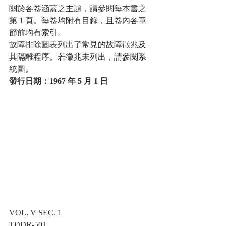
關於各卷涵蓋之主題，請參閱每本書之
第 1 頁。每卷均附有目錄，且卷內各章
節前均有索引。
故障排除圖表列出了常見的故障徵兆及
其隔離程序。若徵兆未列出，請參閱系
統圖。
發行日期：1967 年 5 月 1 日
VOL. V SEC. 1
TDDR-50J