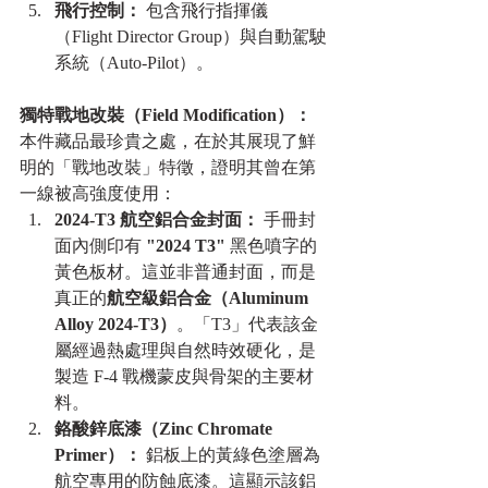
飛行控制：
 包含飛行指揮儀
（Flight Director Group）與自動駕駛
系統（Auto-Pilot）。
獨特戰地改裝（Field Modification）：
本件藏品最珍貴之處，在於其展現了鮮
明的「戰地改裝」特徵，證明其曾在第
一線被高強度使用：
2024-T3 航空鋁合金封面：
 手冊封
面內側印有 
"2024 T3"
 黑色噴字的
黃色板材。這並非普通封面，而是
真正的
航空級鋁合金（Aluminum 
Alloy 2024-T3）
。「T3」代表該金
屬經過熱處理與自然時效硬化，是
製造 F-4 戰機蒙皮與骨架的主要材
料。
鉻酸鋅底漆（Zinc Chromate 
Primer）：
 鋁板上的黃綠色塗層為
航空專用的防蝕底漆。這顯示該鋁