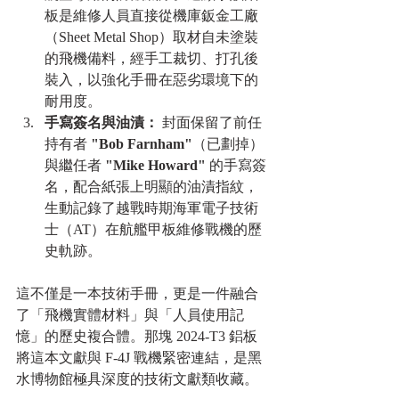
板是維修人員直接從機庫鈑金工廠
（Sheet Metal Shop）取材自未塗裝
的飛機備料，經手工裁切、打孔後
裝入，以強化手冊在惡劣環境下的
耐用度。
手寫簽名與油漬：
 封面保留了前任
持有者 
"Bob Farnham"
（已劃掉）
與繼任者 
"Mike Howard"
 的手寫簽
名，配合紙張上明顯的油漬指紋，
生動記錄了越戰時期海軍電子技術
士（AT）在航艦甲板維修戰機的歷
史軌跡。
這不僅是一本技術手冊，更是一件融合
了「飛機實體材料」與「人員使用記
憶」的歷史複合體。那塊 2024-T3 鋁板
將這本文獻與 F-4J 戰機緊密連結，是黑
水博物館極具深度的技術文獻類收藏。