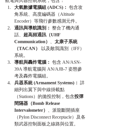
航電與兵器控制系統，包含：
大氣數據電腦組 (ADCS)：
 包含攻
角系統、高度編碼器（Altitude 
Encoder）等飛行參數感測元件。
通訊與導航識別：
 整合了機內通
話、
超高頻通訊（UHF 
Communication）
、
太康子系統
（TACAN）
 以及敵我識別（IFF）
系統。
導航與轟炸電腦：
 包含 AN/ASN-
39A 導航電腦與 AN/AJB-7 姿態參
考及轟炸電腦組。
兵器系統 (Armament Systems)：
 詳
細列出翼下與中線掛載點
（Stations）的拋投控制，包含
投彈
間隔器（Bomb Release 
Intervalometer）
、派龍斷開插座
（Pylon Disconnect Receptacle）及各
類武器控制面板之線路與位置。