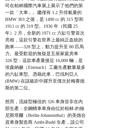
司在柏林國際汽車展上展示了他們的第
一款「大車」。繼僅有 1.2 升排氣量的 
BMW 303 之後，是 1490 cc 的 315 型和 
1911 cc 的 319 型。1936 年（民國 25 
年）2 月，全新的 1971 cc 六缸引擎首次
亮相，這款引擎在世界上最純正血統的
跑車——328 型上，動力提升至 80 匹馬
力。最受歡迎的無疑是五座家庭房車 
326 型：這款車產量接近 16,000 輛，是
埃森納赫（Eisenach）工廠生產數量最多
的六缸車型。憑藉此車，巴伐利亞人 
(BMW) 在該級距中躍升至僅次於梅賽德
斯的第二位。
然而，流線型極佳的 326 車身並非在內
部生產：全鋼轎車車身由位於柏林-約翰
尼斯塔爾（Berlin-Johannisthal）的美德合
資車身製造商 Ambi-Budd 生產，該公司