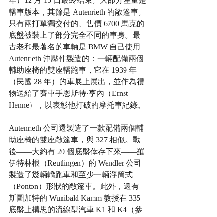
年）12 月 15 日最終結束。大部分產量是
轎車版本，其餘是 Autenrieth 的敞篷車。
只有兩打單獨交付的、售價 6700 馬克的
底盤被裝上了部分完全不同的車身。最
古老和最著名的車輛是 BMW 自己使用 
Autenrieth 沖壓件製造的：一輛配備兩個
輔助座椅的雙座轎跑車，它在 1939 年
（民國 28 年）的車展上展出，並作為禮
物送給了賽車手恩斯特·亨內（Ernst 
Henne），以表彰他打破的摩托車紀錄。
Autenrieth 公司還製造了一款配備兩個輔
助座椅的雙座敞篷車，與 327 相似。戰
後——大約有 20 個底盤倖存下來——羅
伊特林根（Reutlingen）的 Wendler 公司
製造了幾輛轎跑車和至少一輛浮筒式
（Ponton）形狀的敞篷車。此外，還有
斯圖加特的 Wunibald Kamm 教授在 335 
底盤上構思的流線型汽車 K1 和 K4（參