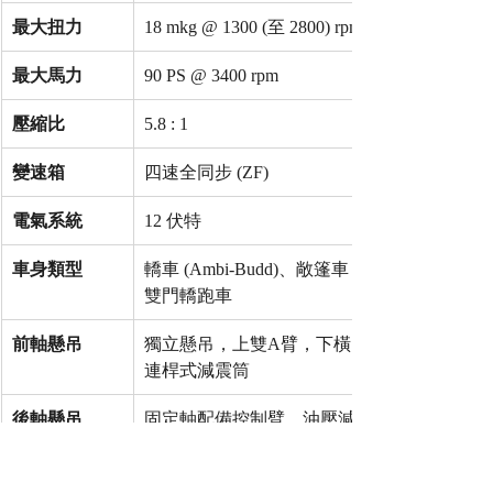
最大扭力
18 mkg @ 1300 (至 2800) rpm
最大馬力
90 PS @ 3400 rpm
壓縮比
5.8 : 1
變速箱
四速全同步 (ZF)
電氣系統
12 伏特
車身類型
轎車 (Ambi-Budd)、敞篷車 (Autenrieth)、
雙門轎跑車
前軸懸吊
獨立懸吊，上雙A臂，下橫向板簧；液壓
連桿式減震筒
後軸懸吊
固定軸配備控制臂，油壓減震筒，縱向
扭力桿，由中央三角拉桿導向