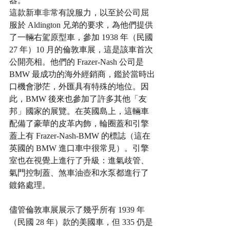
器。
這款新車非常有說服力，以至於公司屈
服於 Aldington 兄弟的要求，為他們提供
了一輛右駕原型車，參加 1938 年（民國 
27 年）10 月的倫敦車展，這是該車首次
公開亮相。他們的 Frazer-Nash 公司是 
BMW 最成功的海外經銷商，鑑於當時出
口機會渺茫，外匯具有特殊的地位。因
此，BMW 後來也參加了許多其他「友
邦」國家的展覽。在英國島上，這輛車
配備了豪華的皮革內飾，輪圈蓋和引擎
蓋上有 Frazer-Nash-BMW 的標誌（這在
英國的 BMW 進口車中很常見）。引擎
室也在視覺上進行了升級：進氣歧管、
氣門控制蓋、煞車油壺和水泵都進行了
鍍鉻處理。
儘管倫敦車展展示了幾乎所有 1939 年
（民國 28 年）款的美國車，但 335 仍是