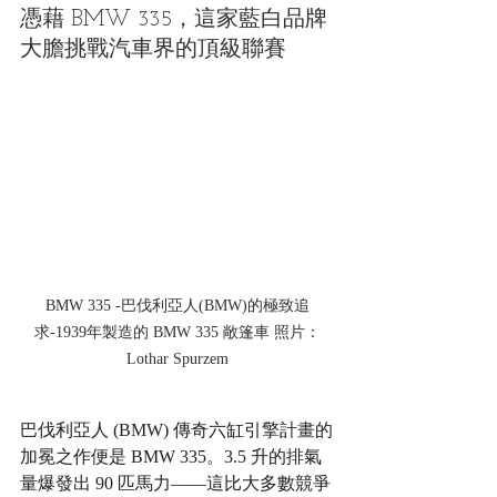
憑藉 BMW 335，這家藍白品牌
大膽挑戰汽車界的頂級聯賽
BMW 335 -巴伐利亞人(BMW)的極致追
求-1939年製造的 BMW 335 敞篷車 照片：
Lothar Spurzem
巴伐利亞人 (BMW) 傳奇六缸引擎計畫的
加冕之作便是 BMW 335。3.5 升的排氣
量爆發出 90 匹馬力——這比大多數競爭