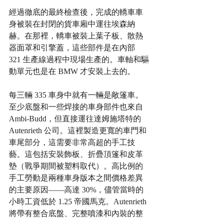
經過徹底的最終檢查後，完成的轎車車
身被裝在封閉的貨車廂中運往埃森納
赫。在那裡，轎車被裝上葉子板、散熱
器面罩和引擎蓋，這些部件是在內部 
321 生產線過程中現場生產的。車軸和驅
動單元也是在 BMW 才安裝上去的。
每三輛 335 車身中就有一輛是敞篷車。
至少底盤和一些焊接的車身部件也來自 
Ambi-Budd，但直接運往達姆施塔特的 
Autenrieth 公司。這裡製造更寬的車門和
車尾部分，這需要非常高超的手工技
藝。這包括安裝飾板、折疊頂篷和皮革
墊（戰爭期間被塑料取代）。高比例的
手工勞動是兩種車身版本之間價格差異
的主要原因——高達 30%，儘管當時的
小時工資低於 1.25 帝國馬克。Autenrieth 
將帶有整合底盤、完整噴漆和內裝的整