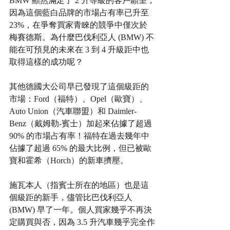
BMW 顯然滿足了 2 升等級的客戶願望，
因為這個藍白品牌的市場占有率已升至 
23%，在爭奪買家青睞的競爭中僅次於
梅賽德斯。為什麼巴伐利亞人 (BMW) 不
能在可預見的未來在 3 到 4 升級距中也
取得這樣的成功呢？
其他德國大公司早已發現了這個級距的
市場：Ford（福特）、Opel（歐寶）、
Auto Union（汽車聯盟）和 Daimler-
Benz（戴姆勒-賓士）加起來佔據了超過 
90% 的市場占有率！福特在過去幾年中
佔據了超過 65% 的最大比例，但已被歐
寶和霍希（Horch）的新車擠壓。
施瓦本人（指賓士所在的地區）也是這
個級距的新手，儘管比巴伐利亞人 
(BMW) 早了一年。個人買家幾乎不再決
定購買與否，因為 3.5 升汽車幾乎完全作