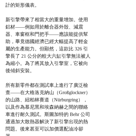
計的矩形儀表。
新引擎帶來了相當大的重量增加。使用
鋁材——例如用於離合器外殼、減震
器、車窗框和門把手——應該能提供幫
助，畢竟德國經濟已經大幅提高了輕金
屬的生產能力。但顯然，這款比 326 引
擎長了 21 公分的較大六缸引擎無法被人
為縮小。為了將其放入引擎室，它被向
後傾斜安裝。
所有新零件都在測試車上進行了廣泛檢
查——在大格洛克納山（Großglockner）
的山路、紐柏林賽道（Nürburgring），
以及作為慕尼黑和埃森納赫之間的聯絡
車進行耐久測試。斯圖加特的 Behr 公司
通過加大散熱器解決了新引擎出現的熱
問題。後來甚至可以加價選配油冷卻