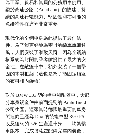
為工業、貿易和當局的公務用車使用。
鑑於高速公路（Autobahn）的擴建，持
續的高速行駛能力、堅固性和盡可能的
免維護性在這裡非常重要。
現代化的全鋼車身為此提供了最佳條
件。為了能更好地為密封的轎車車廂通
風，人們安裝了滑動天窗，因為全鋼結
構系統為封閉的乘客艙提供了最大的安
全性。在敞篷車中，額外安裝了一個堅
固的木製框架（這也是為了能固定頂篷
的布料和內飾板）。
對於 BMW 335 型的轎車和敞篷車，大部
分車身鈑金件由前面提到的 Ambi-Budd 
公司生產。這家當時德國最重要的車身
製造商已經為 Dixi 的後繼車型 3/20 PS 
以及後來的 326 生產過車身——均為轎
車版本。完成噴漆並配備完整內裝後，