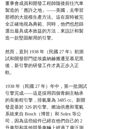
董事會成員和開發工程師隨後前往汽車
製造的「應許之地」——美國，去學習
那裡的大規模生產方法。這在當時被完
全正確地視為典範。同時，他們也想篩
選出最具成本效益的方法，來設計和製
造一款堅固耐用的引擎。
然而，直到 1938 年（民國 27 年）初測
試和開發部門從埃森納赫搬遷至慕尼黑
後，新引擎的研發工作才真正步入正
軌。
1938 年（民國 27 年）年中，第一批測試
引擎完成——這是採用四個青銅主軸承
的長衝程引擎，排氣量為 3485 cc。新開
發是基於 326 的引擎。燃油供應和電氣
系統來自 Bosch（博世）和 Solex 等公
司，因為這些組件已經在他們自己的 2 
升車型和其他競爭車輛上經過了廣泛測