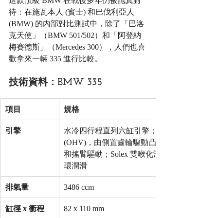
這款頂級 BMW 在戰後多年仍被認真對
待：在施瓦本人 (賓士) 和巴伐利亞人 
(BMW) 的內部對比測試中，除了「巴洛
克天使」（BMW 501/502）和「阿登納
梅賽德斯」（Mercedes 300），人們也喜
歡拿來一輛 335 進行比較。
技術資料：BMW 335
項目
規格
引擎
水冷四行程直列六缸引擎；頂置氣門 
(OHV)，由側置齒輪驅動凸輪軸透過頂桿
和搖臂驅動；Solex 雙喉化油器；壓力循
環潤滑
排氣量
3486 ccm
缸徑 x 衝程
82 x 110 mm