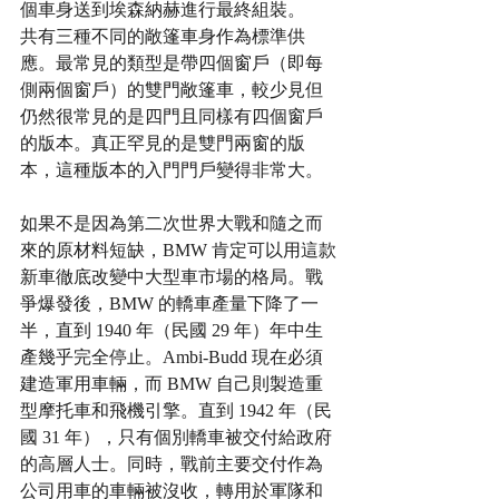
個車身送到埃森納赫進行最終組裝。
共有三種不同的敞篷車身作為標準供
應。最常見的類型是帶四個窗戶（即每
側兩個窗戶）的雙門敞篷車，較少見但
仍然很常見的是四門且同樣有四個窗戶
的版本。真正罕見的是雙門兩窗的版
本，這種版本的入門門戶變得非常大。
如果不是因為第二次世界大戰和隨之而
來的原材料短缺，BMW 肯定可以用這款
新車徹底改變中大型車市場的格局。戰
爭爆發後，BMW 的轎車產量下降了一
半，直到 1940 年（民國 29 年）年中生
產幾乎完全停止。Ambi-Budd 現在必須
建造軍用車輛，而 BMW 自己則製造重
型摩托車和飛機引擎。直到 1942 年（民
國 31 年），只有個別轎車被交付給政府
的高層人士。同時，戰前主要交付作為
公司用車的車輛被沒收，轉用於軍隊和