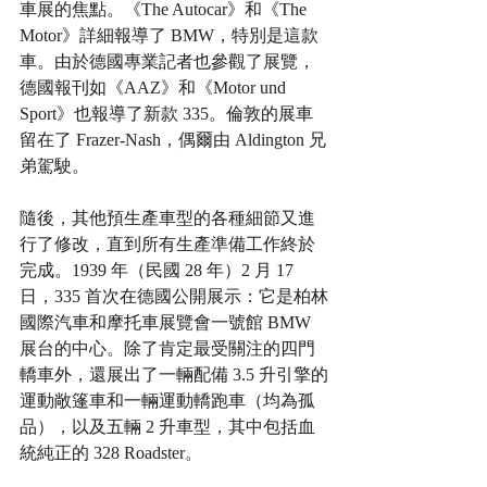
車展的焦點。《The Autocar》和《The 
Motor》詳細報導了 BMW，特別是這款
車。由於德國專業記者也參觀了展覽，
德國報刊如《AAZ》和《Motor und 
Sport》也報導了新款 335。倫敦的展車
留在了 Frazer-Nash，偶爾由 Aldington 兄
弟駕駛。
隨後，其他預生產車型的各種細節又進
行了修改，直到所有生產準備工作終於
完成。1939 年（民國 28 年）2 月 17 
日，335 首次在德國公開展示：它是柏林
國際汽車和摩托車展覽會一號館 BMW 
展台的中心。除了肯定最受關注的四門
轎車外，還展出了一輛配備 3.5 升引擎的
運動敞篷車和一輛運動轎跑車（均為孤
品），以及五輛 2 升車型，其中包括血
統純正的 328 Roadster。