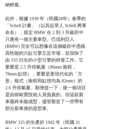
納粹黨。
此外，根據 1939 年（民國28年）春季的
「Schell 計畫」（以其起草人 Schell 將軍
命名），規定 BMW 在 2 到 3 升級距中
只應有一個主要車型。巴伐利亞人 
(BMW) 完全可以想像在這個級距中憑藉
高性能的六缸引擎立足市場，並加快了
由 335 衍生的小型引擎的研發工作。它
要麼是 2.5 升排氣量（86mm 衝程，
78mm 缸徑），要麼是更現代化的「方
形」格式（衝程和缸徑均為 82mm）的 
2.6 升排氣量。順便提一下，後一個項目
是由前歐寶技術人員負責的。但這款新
車最終未能成型，儘管製造了一些帶有
部分新車身的原型車。
BMW 335 的生產於 1942 年（民國 31 