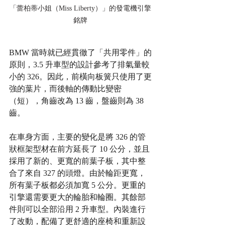
「蕾柏蒂小姐（Miss Liberty）」的發電機引擎
銘牌
BMW 當時就已經貫徹了「共用零件」的
原則，3.5 升車型的設計參考了排氣量較
小的 326。因此，前橫向板簧只使用了更
強的葉片，而後軸的傳動比變密
（短），角齒改為 13 齒，盤齒則為 38 
齒。
在車身方面，主要的變化是將 326 的管
狀框架型材在前方延長了 10 公分，並且
採用了新的、更寬的前葉子板，其中整
合了來自 327 的頭燈。由於輪距更寬，
所有葉子板都必須加寬 5 公分。更重的
引擎還需要更大的輪胎和輪圈。其餘部
件則可以全部沿用 2 升車型。內裝進行
了改動，配備了更舒適的座椅和重新設