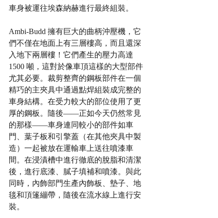
車身被運往埃森納赫進行最終組裝。
Ambi-Budd 擁有巨大的曲柄沖壓機，它
們不僅在地面上有三層樓高，而且還深
入地下兩層樓！它們產生的壓力高達 
1500 噸，這對於像車頂這樣的大型部件
尤其必要。裁剪整齊的鋼板部件在一個
精巧的主夾具中通過點焊組裝成完整的
車身結構。在受力較大的部位使用了更
厚的鋼板。隨後——正如今天仍然常見
的那樣——車身連同較小的部件如車
門、葉子板和引擎蓋（在其他夾具中製
造）一起被放在運輸車上送往噴漆車
間。在浸漬槽中進行徹底的脫脂和清潔
後，進行底漆、膩子填補和噴漆。與此
同時，內飾部門生產內飾板、墊子、地
毯和頂篷繃帶，隨後在流水線上進行安
裝。