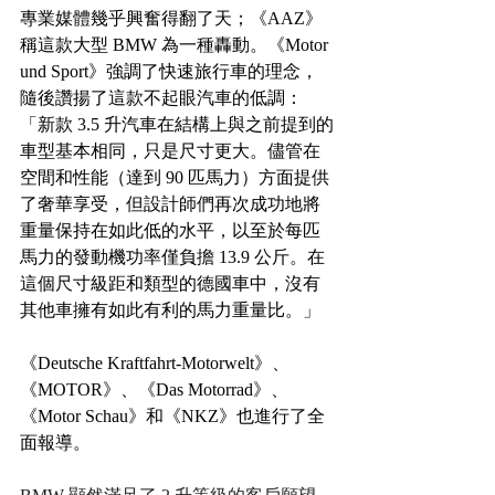
專業媒體幾乎興奮得翻了天；《AAZ》
稱這款大型 BMW 為一種轟動。《Motor 
und Sport》強調了快速旅行車的理念，
隨後讚揚了這款不起眼汽車的低調：
「新款 3.5 升汽車在結構上與之前提到的
車型基本相同，只是尺寸更大。儘管在
空間和性能（達到 90 匹馬力）方面提供
了奢華享受，但設計師們再次成功地將
重量保持在如此低的水平，以至於每匹
馬力的發動機功率僅負擔 13.9 公斤。在
這個尺寸級距和類型的德國車中，沒有
其他車擁有如此有利的馬力重量比。」
《Deutsche Kraftfahrt-Motorwelt》、
《MOTOR》、《Das Motorrad》、
《Motor Schau》和《NKZ》也進行了全
面報導。