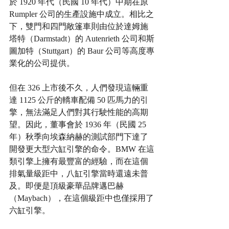
於 1920 年代（民國 10 年代）中期在原 
Rumpler 公司的生產設施中成立。相比之
下，雙門和四門敞篷車則由位於達姆施
塔特（Darmstadt）的 Autenrieth 公司和斯
圖加特（Stuttgart）的 Baur 公司等高度專
業化的公司提供。
但在 326 上市後不久，人們發現這輛重
達 1125 公斤的轎車配備 50 匹馬力的引
擎，無法滿足人們對其行駛性能的高期
望。因此，董事會於 1936 年（民國 25 
年）秋季向埃森納赫的測試部門下達了
開發更大型六缸引擎的命令。BMW 在這
類引擎上擁有最豐富的經驗，而在這個
排氣量級距中，八缸引擎當時還遠未普
及。即便是頂級豪華品牌邁巴赫
（Maybach），在這個級距中也僅採用了
六缸引擎。