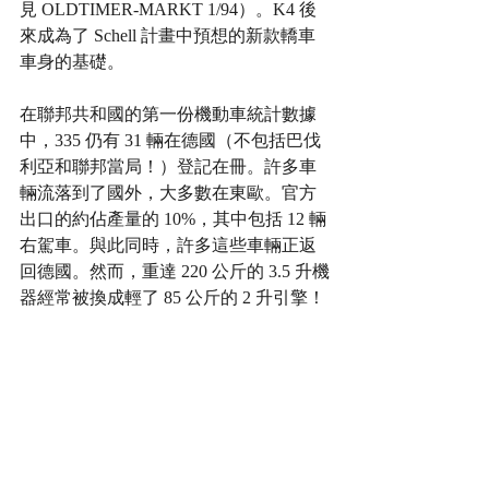
見 OLDTIMER-MARKT 1/94）。K4 後
來成為了 Schell 計畫中預想的新款轎車
車身的基礎。
在聯邦共和國的第一份機動車統計數據
中，335 仍有 31 輛在德國（不包括巴伐
利亞和聯邦當局！）登記在冊。許多車
輛流落到了國外，大多數在東歐。官方
出口的約佔產量的 10%，其中包括 12 輛
右駕車。與此同時，許多這些車輛正返
回德國。然而，重達 220 公斤的 3.5 升機
器經常被換成輕了 85 公斤的 2 升引擎！