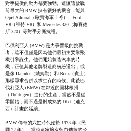
對手提供的動力都要強勁。這讓這款戰
前最大的 BMW 擁有很好的機會，能與 
Opel Admiral（歐寶海軍上將）、Ford 
V8（福特 V8）和 Mercedes 320（梅賽德
斯 320）等對手分庭抗禮。
巴伐利亞人 (BMW) 是力爭晉級的挑戰
者，這不僅僅是因為他們最初主要靠飛
機引擎謀生。他們開始製造汽車的時
機，正值其他老牌製造商紛紛退出，或
是像 Daimler（戴姆勒）和 Benz（賓士）
那樣尋求合併以求生存的時候。此後巴
伐利亞人 (BMW) 在鄰近的圖林根州
（Thüringen）進行的生產，當然不是從
零開始，而不過是對成熟的 Dixi（迪克
西）計畫的延續。
BMW 傳奇的六缸時代始於 1933 年（民
國 22 年），當時這家擁有藍白傳統的公