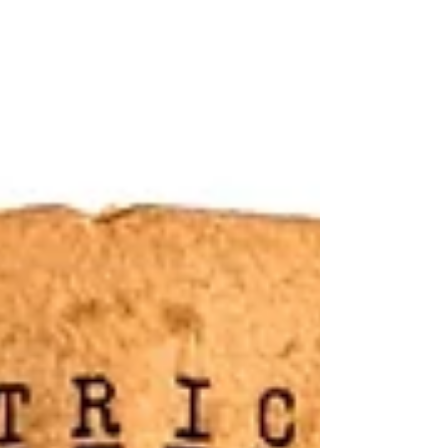
(Philip A. Powell) 士兵個人薪餉紀錄簿（W.D.,
A.G.O. 表單第28號）《Black Water Museum
Collections | 黑水博物館館藏》 1. 基本資料 文
物名稱：民國33年(1944) 美國陸軍菲利普·A·
鮑威爾 (Philip A. Powell) 士兵個人薪餉紀錄簿
（W.D., A.G.O. 表單第28號） 英文名稱：
1944 U.S. Army Philip A. Powell Soldier's
Individual Pay Record (W.D., A.G.O. Form No.
28) 發行日期：表單修訂於民國31年(1942)3月
26日 / 本冊開立日期為民國33年(1944)5月17日
文物作者：發行方：美國戰爭部副官長辦公室
/ 填寫人：菲利普·A·