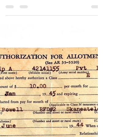
1944 U.S. Army Philip A. Powell Special Orders
No. 229 (Extract) 民國33年(1944) 美國陸軍菲
利普·A·鮑威爾 (Philip A. Powell) 人事調動特
別命令摘要（第229號）《Black Water
Museum Collections | 黑水博物館館藏》 1. 基
本資料 文物名稱： 民國33年(1944) 美國陸軍
菲利普·A·鮑威爾 (Philip A. Powell) 人事調動
特別命令摘要（第229號） 英文名稱： 1944
U.S. Army Philip A. Powell Special Orders No.
229 (Extract) 發行日期： 民國33年(1944)9月25
日 文物作者： 發行方：美國陸軍驅逐戰車補
充兵訓練中心總部 / 簽發人：高德准將
（Brigadier General Gorder）授命，助理副官
湯普森上尉（Capt. James P. Thompson）簽署
發行地點： 美國德克薩斯州北胡德營（North
Camp Hood,