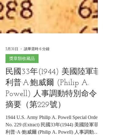
5月31日
讀畢需時 6 分鐘
獎章類收藏品
民國33年(1944) 美國陸軍菲
利普·A·鮑威爾 (Philip A.
Powell) 人事調動特別命令
摘要（第229號）