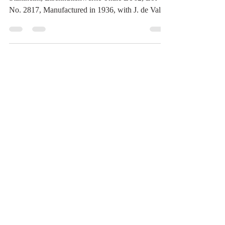
German Army (Heer) M35 Double-Decal
Stahlhelm, Eisenhüttenwerke Thale ET62, Lot
No. 2817, Manufactured in 1936, with J. de Valk
Amsterdam Chinstrap Dated 1942 民國25年
(1936)德國陸軍M35型雙徽章鋼盔——塔勒／
哈茨煉鐵股份有限公司ET62，生產批號
2817，附民國31年(1942)J.德・瓦爾克公司製
下顎帶《Black Water Museum Collections | 黑水
博物館館藏》 1. 基本資料 文物名稱：民國25
年(1936)德國陸軍M35型雙徽章鋼盔——塔勒
／哈茨煉鐵股份有限公司ET62，生產批號
2817，附民國31年(1942)J.德・瓦爾克公司製
下顎帶 英文名稱：German Army (Heer) M35
Double-Decal Stahlhelm, Eisenhüttenwerke Thale
ET62, Lot No. 2817, Manufactured