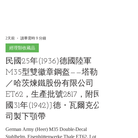
2天前
讀畢需時 9 分鐘
經理類收藏品
民國25年(1936)德國陸軍
M35型雙徽章鋼盔——塔勒
／哈茨煉鐵股份有限公司
ET62，生產批號2817，附民
國31年(1942)J.德・瓦爾克公
司製下顎帶