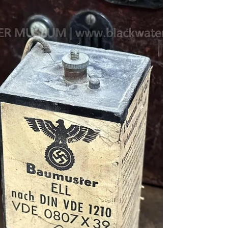
Water Museum Collections | 黑水博物館館藏》
1. 基本資料 文物名稱：德國斜面木殼礦石檢
波接收機附民國33年(1944)國防軍Dfh.a雙耳機
英文名稱：German Crystal Detector Receiver in
a Sloping Wooden Cabinet with a 1944
Wehrmacht Dfh.a Double Headset 製造年份：接
收機約1930年代中期至1940年代；Dfh.a雙耳
機為民國33年(1944) 製造單位：接收機製造單
位未詳；第50號精密插接式晶體檢波器由德國
小威爾海姆．席恩公司（Wilhelm Sihn jr.，
WISI）製造；Dfh.a雙耳機由德國盧莫豐工廠
－布魯克納與史塔