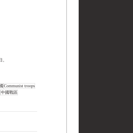
日。
國
Communist troops
軍
中國戰區