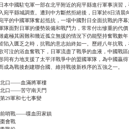
7日，日本中國駐屯軍一部在北平附近的宛平縣進行軍事演習
入宛平縣城調查。遭到中方斷然拒絕後，日軍於8日清晨
宛平的中國軍隊奮起抵抗，一場中國對日全面抗戰的序幕
軍隊面對日軍的優勢裝備和戰鬥力，常常付出慘重的代價
雖處極其困難和幾近孤立無援的情況下仍能堅持奮戰數年
皆陷入匱乏之時，抗戰的意志始終如一。歷經八年抗戰，
歌可泣的浴血奮戰下，日軍流盡了戰爭的血液，中國戰區
形同有力地支援了太平洋戰爭中的盟國軍隊，為中國贏得
而成為戰後創建聯合國、維持戰後新秩序的五強之一。
古北口——血滿將軍樓
古北口——苦守南天門
第29軍和七七事變
戰前哨戰——喋血田家鎮
隨棗會戰