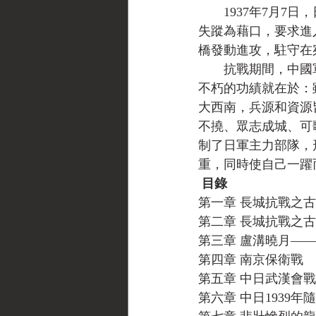
　　1937年7月
失蹤為藉口，要求進
橋發動進攻，駐守在
　　抗戰期間，中國
不朽的功績就在於：
大西南，兵源和資源
不撓、眾志成城、可
制了日軍主力部隊，
重，同時使自己一躍
目錄
第一章 長城抗戰之
第二章 長城抗戰之
第三章 盧溝曉月——
第四章 南京保衛戰
第五章 中日武漢會
第六章 中日1939年