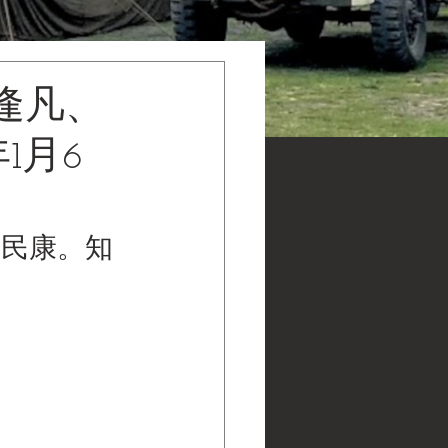
逢凡、
1月6
馬民康。知