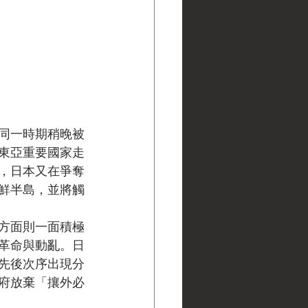
而同一時期稍晚被
東亞重要國家走
，日本又在爭奪
鮮半島，並將觸
方面則一面積極
革命與動亂。日
先後次序出現分
政府放棄「攘外必