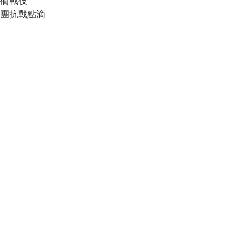
龍衢戰役
0團抗戰點滴