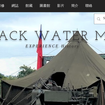
保修
網誌
館藏
圖書館
影片
簡介
聯絡
LACK WATER 
EXPERIENCE History