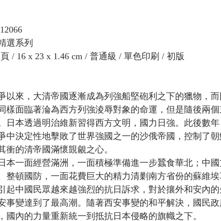
12066
精選系列
 / 16 x 23 x 1.46 cm / 普通級 / 單色印刷 / 初版
片戰爭以來，大清帝國逐漸成為列強船堅砲利之下的獵物，
同樣面臨著淪為西方列強淩辱對象的命運，但是隨後兩個
。日本透過明治維新習得西方文明，國力日強。此後數年
爭中決定性地擊敗了世界強國之一的沙俄帝國，控制了朝
其衝的清帝國滿懷覬覦之心。
日本一面經營滿洲，一面積極準備進一步蠶食華北；中國
、整頓國防，一面花費巨大的精力清剿南方省份的蘇維埃
引起中國民眾越來越強烈的抗日訴求，對於攘外和安內的
的西安事變達到了最高潮。隨著西安事變的和平解決，國民
，國內的力量重新統一到抵抗日本侵略的旗幟之下。