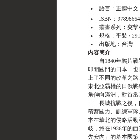
語言：正體中文
ISBN：97898664
叢書系列：突擊
規格：平裝 / 291頁
出版地：台灣
內容簡介
　　自1840年鴉
叩開國門的日本，也
上了不同的改革之路
東北亞霸權的日俄戰
角伸向滿洲，對首當
　　長城抗戰之後，
積蓄國力、訓練軍隊
本在華北的侵略活動
歧，終在1936年
先安內」的基本國策