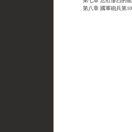
第七章 悲壯慘烈的
第八章 國軍砲兵第1