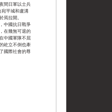
，夜間日軍以士兵
向宛平城和盧溝
於焉拉開。
，中國抗日戰爭
，在幾無可退的
在中國軍隊不屈
的屹立不倒也牽
了國際社會的尊