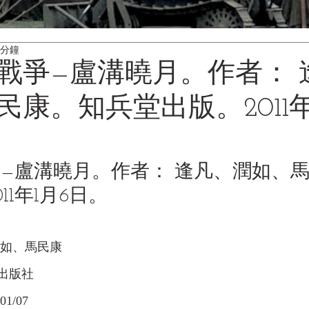
 分鐘
戰爭—盧溝曉月。作者： 
康。知兵堂出版。2011年
—盧溝曉月。作者： 逢凡、潤如、
11年1月6日。
如、馬民康 
出版社
1/07