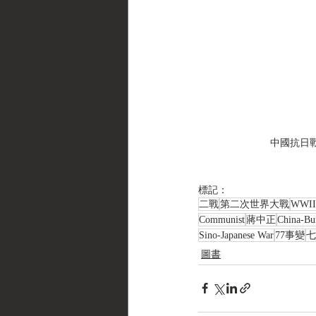
中國抗日戰
標記：
二戰
第二次世界大戰
WWII
Communist
蔣中正
China-Bur
Sino-Japanese War
77事變
七
圖書