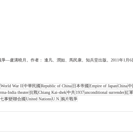
爭—盧溝曉月。作者： 逢凡、潤如、馬民康。知兵堂出版。2011年1月6
World War II
中華民國
Republic of China
日本帝國
Empire of Japan
China
中
ma-India theater
抗戰
Chiang Kai-shek
中共
1937
unconditional surrender
紅
七事變
聯合國
United Nations
U.N.
鴉片戰爭