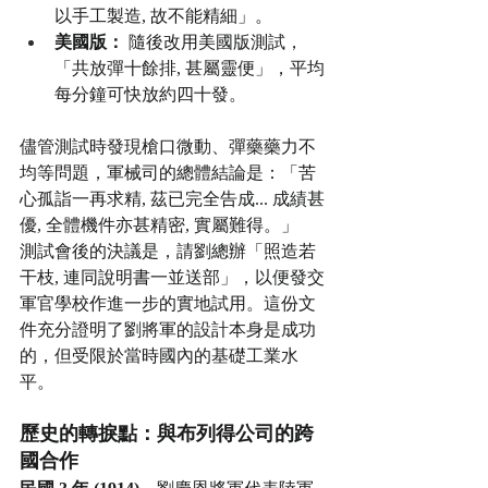
以手工製造, 故不能精細」。
美國版：
 隨後改用美國版測試，
「共放彈十餘排, 甚屬靈便」，平均
每分鐘可快放約四十發。
儘管測試時發現槍口微動、彈藥藥力不
均等問題，軍械司的總體結論是：「苦
心孤詣一再求精, 茲已完全告成... 成績甚
優, 全體機件亦甚精密, 實屬難得。」
測試會後的決議是，請劉總辦「照造若
干枝, 連同說明書一並送部」，以便發交
軍官學校作進一步的實地試用。這份文
件充分證明了劉將軍的設計本身是成功
的，但受限於當時國內的基礎工業水
平。
歷史的轉捩點：與布列得公司的跨
國合作