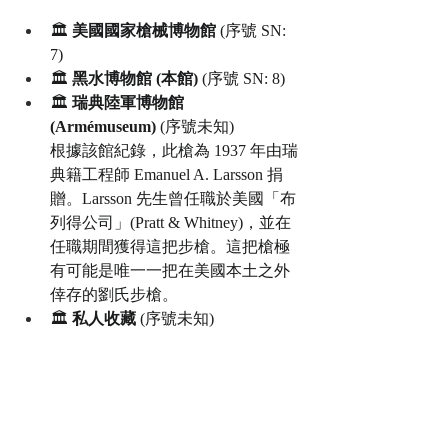
🏛️ 
美國國家槍械博物館
 (序號 SN: 
7)
🏛️ 
黑水博物館 (本館)
 (序號 SN: 8)
🏛️ 
瑞典陸軍博物館 
(Armémuseum)
 (序號未知)
根據該館紀錄，此槍為 1937 年由瑞
典籍工程師 Emanuel A. Larsson 捐
贈。Larsson 先生曾任職於美國「布
列得公司」(Pratt & Whitney)，並在
任職期間獲得這把步槍。這把槍極
有可能是唯一一把在美國本土之外
倖存的劉氏步槍。
🏛️ 
私人收藏
 (序號未知)