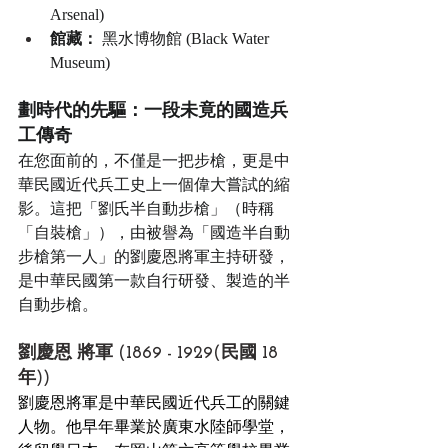
Arsenal)
館藏：
 黑水博物館 (Black Water 
Museum) 
劃時代的先驅：一段未竟的國造兵
工傳奇
在您面前的，不僅是一把步槍，更是中
華民國近代兵工史上一個偉大嘗試的縮
影。這把「劉氏半自動步槍」（時稱
「自裝槍」），由被譽為「國造半自動
步槍第一人」的劉慶恩將軍主持研發，
是中華民國第一款自行研發、製造的半
自動步槍。
劉慶恩 將軍 (1869 - 1929(民國 18 
年))
劉慶恩將軍是中華民國近代兵工的關鍵
人物。他早年畢業於廣東水陸師學堂，