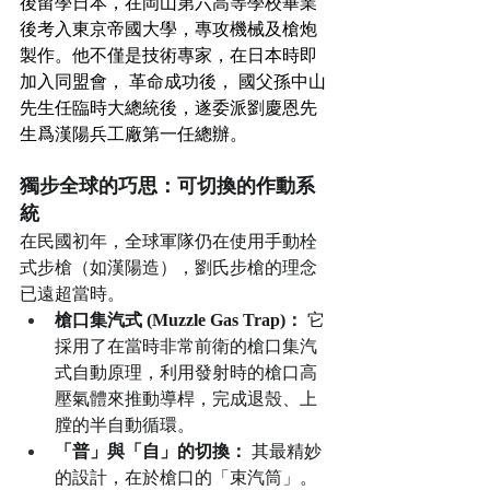
後留學日本，在岡山第六高等學校畢業
後考入東京帝國大學，專攻機械及槍炮
製作。他不僅是技術專家，在日本時即
加入同盟會， 革命成功後， 國父孫中山
先生任臨時大總統後，遂委派劉慶恩先
生爲漢陽兵工廠第一任總辦。
獨步全球的巧思：可切換的作動系
統
在民國初年，全球軍隊仍在使用手動栓
式步槍（如漢陽造），劉氏步槍的理念
已遠超當時。
槍口集汽式 (Muzzle Gas Trap)：
 它
採用了在當時非常前衛的槍口集汽
式自動原理，利用發射時的槍口高
壓氣體來推動導桿，完成退殼、上
膛的半自動循環。
「普」與「自」的切換：
 其最精妙
的設計，在於槍口的「束汽筒」。