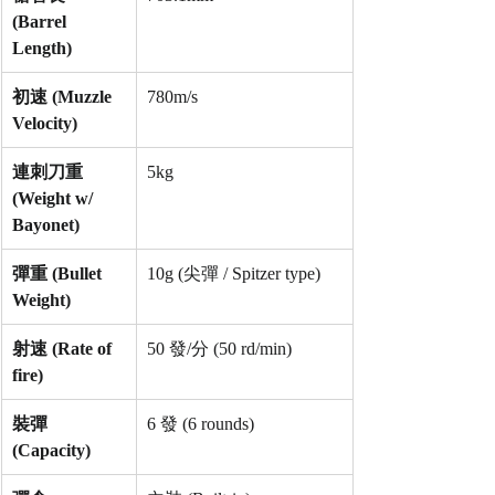
(Barrel 
Length)
初速 (Muzzle 
780m/s
Velocity)
連刺刀重 
5kg
(Weight w/ 
Bayonet)
彈重 (Bullet 
10g (尖彈 / Spitzer type)
Weight)
射速 (Rate of 
50 發/分 (50 rd/min)
fire)
裝彈 
6 發 (6 rounds)
(Capacity)