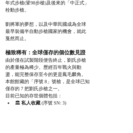
年式步槍(鞏98步槍)及後來的「中正式」
栓動步槍。
劉將軍的夢想，以及中華民國成為全球
最早裝備半自動步槍國家的機會，就此
戛然而止。
極致稀有：全球僅存的個位數見證
由於僅在試製階段便告終止，劉氏步槍
的產量極為稀少。歷經百年戰火與動
盪，能完整保存至今的更是鳳毛麟角。
本館館藏的「序號 8」號槍，是全球已知
僅存的 7 把劉氏步槍之一。
目前已知的存世個體包括：
🏛️ 
私人收藏
 (序號 SN: 3)