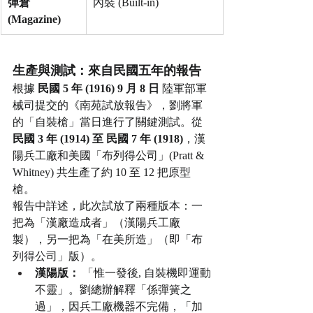
彈倉 
內裝 (Built-in)
(Magazine)
生產與測試：來自民國五年的報告
根據 
民國 5 年 (1916) 9 月 8 日
 陸軍部軍
械司提交的《南苑試放報告》，劉將軍
的「自裝槍」當日進行了關鍵測試。從 
民國 3 年 (1914) 至 民國 7 年 (1918)
，漢
陽兵工廠和美國「布列得公司」(Pratt & 
Whitney) 共生產了約 10 至 12 把原型
槍。
報告中詳述，此次試放了兩種版本：一
把為「漢廠造成者」（漢陽兵工廠
製），另一把為「在美所造」（即「布
列得公司」版）。
漢陽版：
 「惟一發後, 自裝機即運動
不靈」。劉總辦解釋「係彈簧之
過」，因兵工廠機器不完備，「加