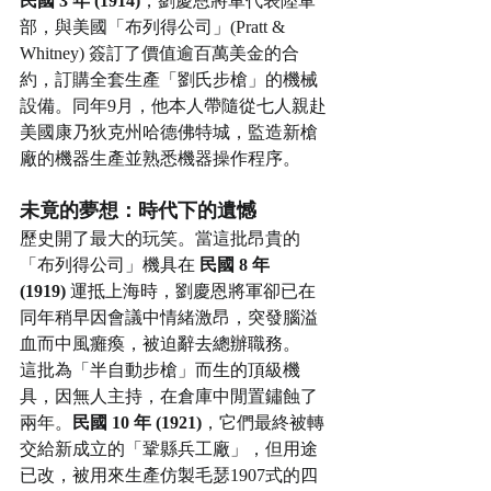
民國 3 年 (1914)
，劉慶恩將軍代表陸軍
部，與美國「布列得公司」(Pratt & 
Whitney) 簽訂了價值逾百萬美金的合
約，訂購全套生產「劉氏步槍」的機械
設備。同年9月，他本人帶隨從七人親赴
美國康乃狄克州哈德佛特城，監造新槍
廠的機器生產並熟悉機器操作程序。
未竟的夢想：時代下的遺憾
歷史開了最大的玩笑。當這批昂貴的
「布列得公司」機具在 
民國 8 年 
(1919)
 運抵上海時，劉慶恩將軍卻已在
同年稍早因會議中情緒激昂，突發腦溢
血而中風癱瘓，被迫辭去總辦職務。
這批為「半自動步槍」而生的頂級機
具，因無人主持，在倉庫中閒置鏽蝕了
兩年。
民國 10 年 (1921)
，它們最終被轉
交給新成立的「鞏縣兵工廠」，但用途
已改，被用來生產仿製毛瑟1907式的四