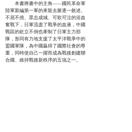
　　本書將書中的主角——國民革命軍
陸軍新編第一軍的來龍去脈逐一敘述。
不屈不撓、眾志成城、可歌可泣的浴血
奮戰下，日軍流盡了戰爭的血液，中國
戰區的屹立不倒也牽制了日軍主力部
隊，形同有力地支援了太平洋戰爭中的
盟國軍隊，為中國贏得了國際社會的尊
重，同時使自己一躍而成為戰後創建聯
合國、維持戰後新秩序的五強之一。