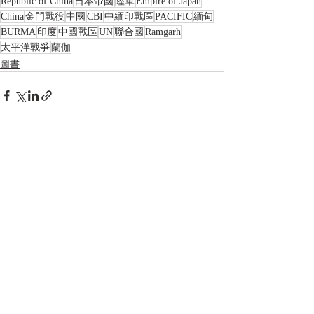
Republic of China
日本帝國
陸軍
Empire of Japan
China
金門戰役
中國
CBI
中緬印戰區
PACIFIC
緬甸
BURMA
印度
中國戰區
UN
聯合國
Ramgarh
太平洋戰爭
蘭伽
圖書
相關文章
查看全部