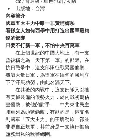
cm / 普通級 / 單色印刷 / 初版
出版地：台灣
內容簡介
國軍五大主力中唯一非黃埔嫡系
看孫立人如何西學中用打造出國軍最精
銳的部隊
只要不打新一軍，不怕中央百萬軍
　　在上個世紀的中國大地上，有一支
曾被稱之為「天下第一軍」的部隊。在
抗日戰爭中，這支部隊征戰異國他鄉，
殲滅大量日軍，為盟軍在緬甸的勝利立
下了汗馬功勞，由此名滿天下。
　　在其後的內戰中，這支部隊又以擁
有美械裝備的優勢火力，於內戰初期佔
盡優勢，被他的對手——中共東北民主
聯軍列為頭號勁敵，有趣的是，這支名
列國軍「五大主力」的王牌勁旅，卻並
非源自正規軍，其前身是一支執行擔負
鹽務緝私的稅警總團。