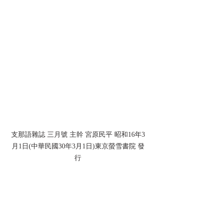
支那語雜誌 三月號 主幹 宮原民平 昭和16年3
月1日(中華民國30年3月1日)東京螢雪書院 發
行