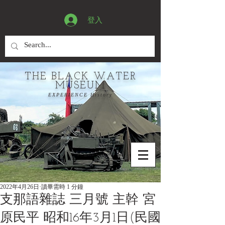
登入
THE BLACK WATER
MUSEUM
EXPERIENCE History
2022年4月26日
讀畢需時 1 分鐘
支那語雜誌 三月號 主幹 宮
原民平 昭和16年3月1日(民國