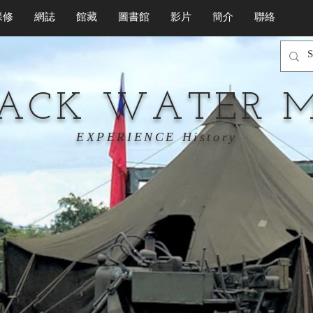
保修
網誌
館藏
圖書館
影片
簡介
聯絡
LACK WATER 
EXPERIENCE History