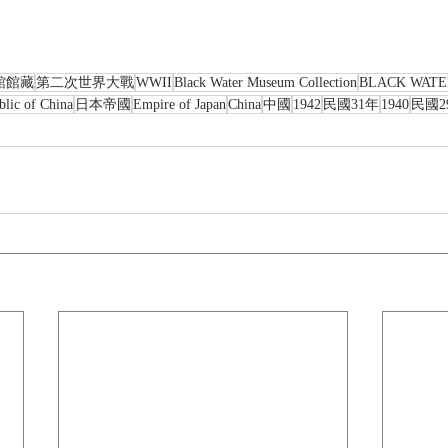
館館藏
第二次世界大戰
WWII
Black Water Museum Collection
BLACK WAT
blic of China
日本帝國
Empire of Japan
China
中國
1942
民國31年
1940
民國2