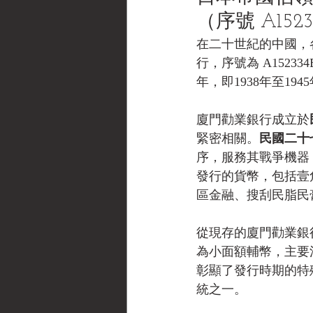
（序號 A1523
在二十世紀的中國，
行，序號為 A152
年，即1938年至1
廈門勸業銀行成立於
緊密相關。
民國二十七
序，服務其戰爭機器
發行的貨幣，包括壹
區金融、搜刮民脂民
從現存的廈門勸業銀
為小面額輔幣，主要
彰顯了發行時期的特殊
統之一。