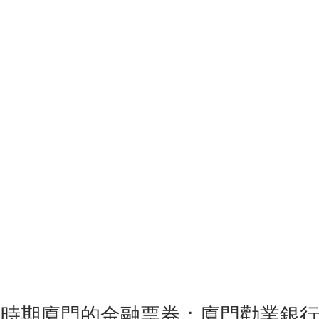
領時期廈門的金融票券：廈門勸業銀