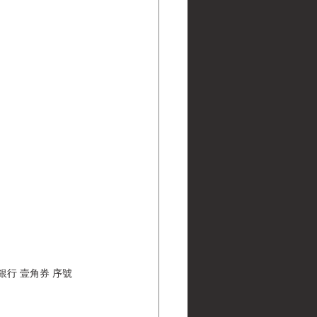
勸業銀行 壹角券 序號 