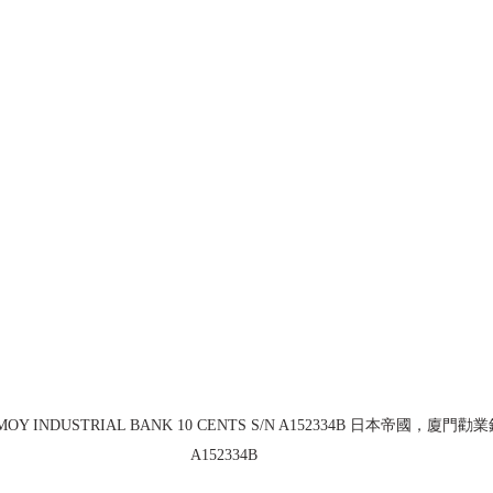
MOY INDUSTRIAL BANK 10 CENTS S/N A152334B 日本帝國，廈門
A152334B