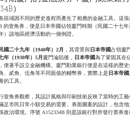
34B）
各區域因不同的歷史進程而產生了相應的金融工具。這張
334B 的壹角券，便是日本帝國佔領廈門時期（民國二十七
945年）該地區經濟活動的一個例證。
民國二十九年（1940年）2月
，其背景與
日本帝國
占領廈
年（1938年）5月
廈門淪陷後，
日本帝國
為了鞏固其在
，便著手設立金融機構。廈門勸業銀行便是在這樣的歷史
角、貳角、伍角等不同面值的輔幣券，實際上是
日本帝國
膏的工具。
行壹角券觀察，其設計風格與印刷技術反映了當時的工藝
滿足市民日常小額交易的需要。券面圖案的設計，包含地
政治環境。序號 A152334B 則是該銀行對所發行票券