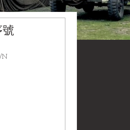
序號
/N 