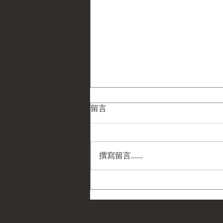
留言
撰寫留言......
清光緒17年(1891) 英屬香港 維
多利亞女王五仙銀幣