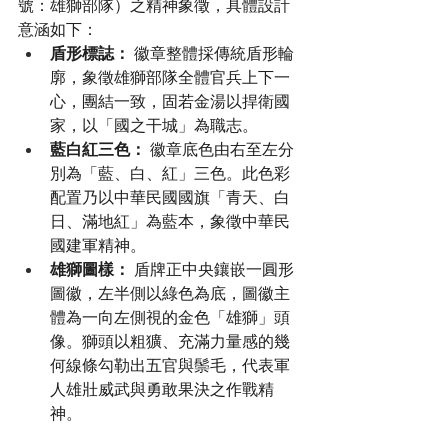
號：雄獅部隊）之精神象徵，具體設計
意涵如下：
盾形標誌：
 徽章整體採傳統盾形輪
廓，象徵雄獅部隊全體官兵上下一
心，團結一致，固若金湯以捍衛國
家，以「國之干城」為職志。
藍白紅三色：
 徽章底色由右至左分
別為「藍、白、紅」三色。此色彩
配置乃以中華民國國旗「青天、白
日、滿地紅」為藍本，象徵中華民
國建軍精神。
雄獅圖樣：
 盾牌正中央鑲嵌一圓形
圖徽，左半側以綠色為底，圖徽主
體為一向左側視的金色「雄獅」頭
像。獅頭以粗獷、充滿力量感的幾
何線條勾勒出五官與鬃毛，代表軍
人雄壯威武與勇敢果決之作戰精
神。