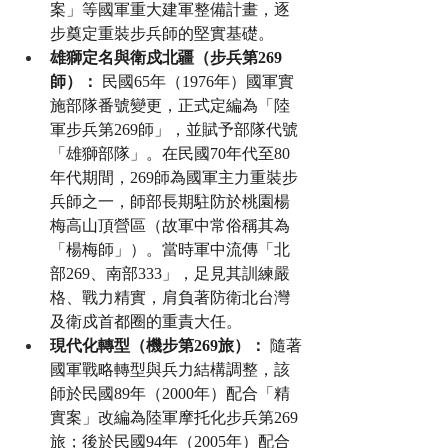
案」等國軍重大建軍整備計畫，逐
步奠定重裝步兵師的堅實基礎。
雄獅定名與衛戍北疆（步兵第269
師）：
 民國65年（1976年）國軍實
施部隊番號變更，正式定編為「陸
軍步兵第269師」，並賦予部隊代號
「雄獅部隊」。在民國70年代至80
年代期間，269師為國軍主力重裝步
兵師之一，師部長期駐防於桃園楊
梅高山頂營區（故軍中常俗稱其為
「楊梅師」）。當時軍中流傳「北
部269、南部333」，足見其訓練嚴
格、戰力精實，肩負著防衛北台灣
及衛戍首都圈的重責大任。
現代化轉型（機步第269旅）：
 隨著
國軍戰略轉型與兵力結構調整，該
師於民國89年（2000年）配合「精
實案」改編為陸軍摩托化步兵第269
旅；後於民國94年（2005年）配合