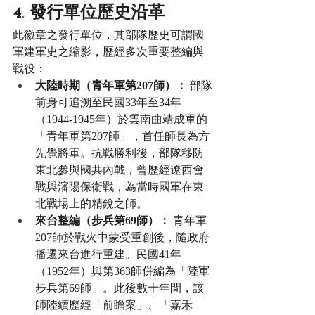
4. 發行單位歷史沿革
此徽章之發行單位，其部隊歷史可謂國
軍建軍史之縮影，歷經多次重要整編與
戰役：
大陸時期（青年軍第207師）：
 部隊
前身可追溯至民國33年至34年
（1944-1945年）於雲南曲靖成軍的
「青年軍第207師」，首任師長為方
先覺將軍。抗戰勝利後，部隊移防
東北參與國共內戰，曾歷經遼西會
戰與瀋陽保衛戰，為當時國軍在東
北戰場上的精銳之師。
來台整編（步兵第69師）：
 青年軍
207師於戰火中蒙受重創後，隨政府
播遷來台進行重建。民國41年
（1952年）與第363師併編為「陸軍
步兵第69師」。此後數十年間，該
師陸續歷經「前瞻案」、「嘉禾