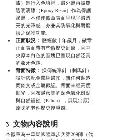
漆）進行入色填補，最外層再披覆
透明滴膠（Epoxy Resin）作為保護
塗層，不僅使徽章表面呈現平滑透
亮的光澤感，亦兼具防氧化與耐磨
損之保護功能。
正面狀況：
 歷經數十年歲月，徽章
正面表面帶有些微歷史刮痕，且中
央原本白色的區塊已呈現自然泛黃
的象牙色澤。
背面特徵：
 採傳統單針（刺馬針）
設計搭配金屬蝴蝶扣，無任何製造
商銘文或金屬戳記。背面未經高度
拋光，且布滿密集的深色氧化斑點
與自然鏽蝕（Patina），展現出原汁
原味的老件歷史厚重感。
3. 文物內容說明
本徽章為中華民國陸軍步兵第269師（代