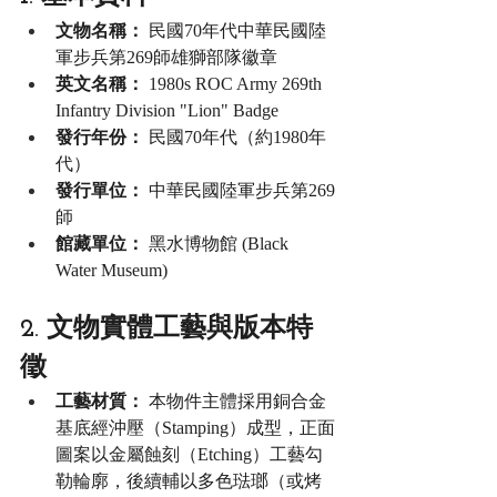
文物名稱：
 民國70年代中華民國陸
軍步兵第269師雄獅部隊徽章
英文名稱：
 1980s ROC Army 269th 
Infantry Division "Lion" Badge
發行年份：
 民國70年代（約1980年
代）
發行單位：
 中華民國陸軍步兵第269
師
館藏單位：
 黑水博物館 (Black 
Water Museum)
2. 文物實體工藝與版本特
徵
工藝材質：
 本物件主體採用銅合金
基底經沖壓（Stamping）成型，正面
圖案以金屬蝕刻（Etching）工藝勾
勒輪廓，後續輔以多色琺瑯（或烤