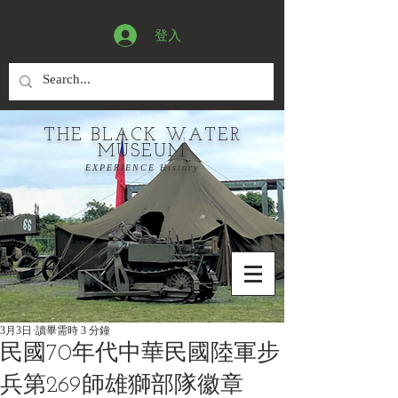
登入
THE BLACK WATER
MUSEUM
EXPERIENCE History
3月3日
讀畢需時 3 分鐘
民國70年代中華民國陸軍步
兵第269師雄獅部隊徽章