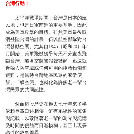
台灣行動！
　　太平洋戰爭期間，台灣是日本的殖
民地，也是日軍南進的重要基地，因此
成為美軍攻擊的目標。雖然美軍最後取
消登陸台灣的計畫，仍以航空部隊對台
灣發動空襲。尤其自1945（昭和20）年1
月開始，美軍飛機幾乎每天不分晝夜飛
臨台灣。隨著空襲警報聲響起，迅速就
近躲入防空壕或任何可用的掩蔽物匍匐
避難，是當時台灣地區民眾的家常便
飯。「躲空襲」也就化為許多老一輩台
灣民眾的共同記憶。
　　然而這段歷史在過去七十年來多半
依賴長輩口述相傳，鮮有系統性的蒐集
與記載，以致隨著老一輩的凋零與記憶
受時間的侵蝕而日漸模糊，甚至出現爭
議性的敘事差異。