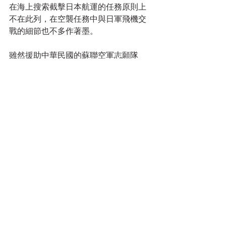
在海上搜索截擊日本航運的任務原則上
不在此列，在空襲任務中與日軍飛機交
戰的細節也不多作著墨。
雖然援助中華民國的蘇聯空軍志願隊
（俄員隊）曾於1938（昭和13）年2月23
日跨海轟炸位於松山的台北飛行場及新
竹州竹東街，但是這次空襲行動與後來
同盟國的空襲有不同的時空背景，且彼
此並無關連，故從本書略去。
本書的記述方式
從美國陸軍第14航空隊（14th Air Force）
於1943（昭和18）年11月25日首次轟炸
新竹飛行場開始，到1944（昭和19）年8
月底為止，美軍對台灣的空襲相當零
星。1944年10月的台灣沖航空戰期間，
美國海軍第38特遣艦隊（Task Force 38）
雖然出動大批艦載機密集攻擊台灣各