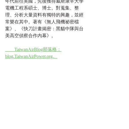
年代前往美國，先後獲得威斯康辛大學
電機工程系碩士、博士。對蒐集、整
理、分析大量資料有獨特的興趣，並經
常樂在其中。著有《無人飛機祕密檔
案》、《快刀計畫揭密：黑貓中隊與台
美高空偵察合作內幕》。
　　TaiwanAirBlog部落格：
blog.TaiwanAirPower.org。