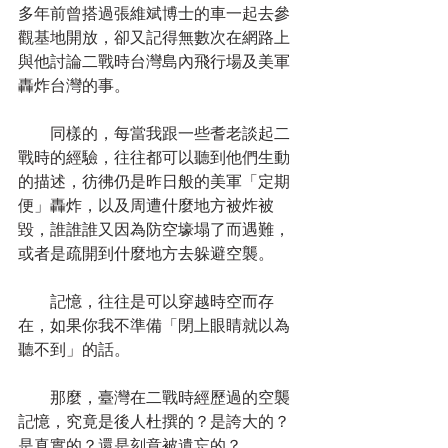
多年前曾搭過張維斌博士的車一起去參
觀基地開放，卻又記得無數次在網路上
與他討論二戰時台灣島內飛行場及美軍
轟炸台灣的事。
　　同樣的，每當我跟一些耆老談起二
戰時的經驗，往往都可以聽到他們生動
的描述，彷彿仍是昨日般的美軍「定期
便」轟炸，以及周遭什麼地方被炸被
毀，誰誰誰又因為防空壕塌了而遇難，
或者是疏開到什麼地方去躲避空襲。
　　記憶，往往是可以穿越時空而存
在，如果你我不準備「閉上眼睛就以為
聽不到」的話。
　　那麼，臺灣在二戰時經歷過的空襲
記憶，究竟是後人杜撰的？是誇大的？
是真實的？還是刻意被遺忘的？