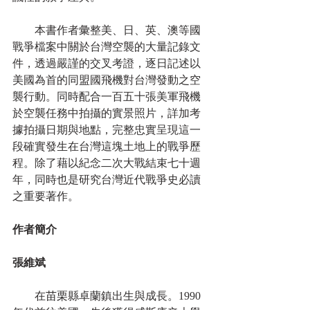
　　本書作者彙整美、日、英、澳等國
戰爭檔案中關於台灣空襲的大量記錄文
件，透過嚴謹的交叉考證，逐日記述以
美國為首的同盟國飛機對台灣發動之空
襲行動。同時配合一百五十張美軍飛機
於空襲任務中拍攝的實景照片，詳加考
據拍攝日期與地點，完整忠實呈現這一
段確實發生在台灣這塊土地上的戰爭歷
程。除了藉以紀念二次大戰結束七十週
年，同時也是研究台灣近代戰爭史必讀
之重要著作。
作者簡介
張維斌
　　在苗栗縣卓蘭鎮出生與成長。1990