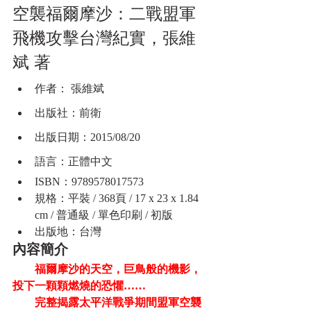
空襲福爾摩沙：二戰盟軍
飛機攻擊台灣紀實，張維
斌 著
作者： 張維斌
出版社：前衛
出版日期：2015/08/20
語言：正體中文
ISBN：9789578017573
規格：平裝 / 368頁 / 17 x 23 x 1.84 
cm / 普通級 / 單色印刷 / 初版
出版地：台灣
內容簡介
　福爾摩沙的天空，巨鳥般的機影，
投下一顆顆燃燒的恐懼……
　　完整揭露太平洋戰爭期間盟軍空襲