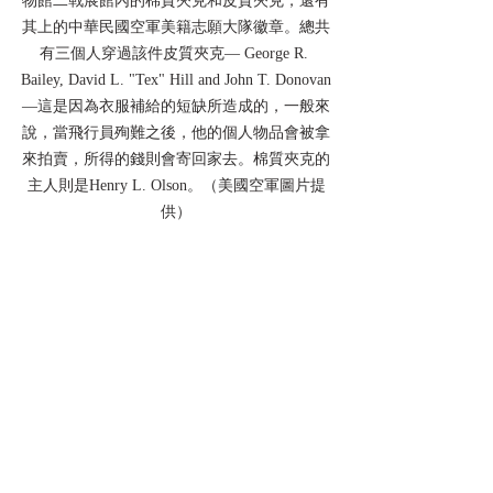
物館二戰展館內的棉質夾克和皮質夾克，還有
其上的中華民國空軍美籍志願大隊徽章。總共
有三個人穿過該件皮質夾克— George R. 
Bailey, David L. "Tex" Hill and John T. Donovan
—這是因為衣服補給的短缺所造成的，一般來
說，當飛行員殉難之後，他的個人物品會被拿
來拍賣，所得的錢則會寄回家去。棉質夾克的
主人則是Henry L. Olson。（美國空軍圖片提
供）