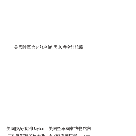
美國陸軍第14航空隊 黑水博物館館藏
美國俄亥俄州Dayton—美國空軍國家博物館內
二戰展館裡的柯蒂斯P-40E戰鷹戰鬥機。（美