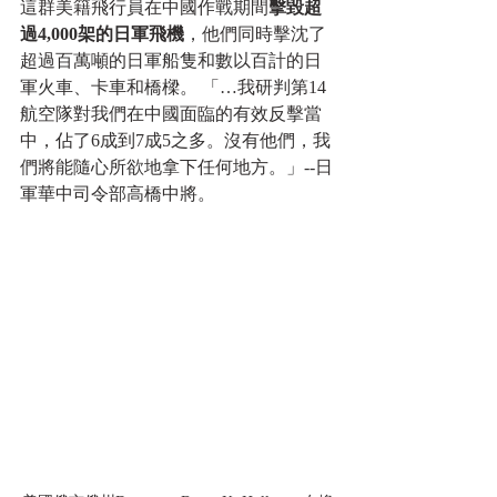
這群美籍飛行員在中國作戰期間
擊毀超
過4,000架的日軍飛機
，他們同時擊沈了
超過百萬噸的日軍船隻和數以百計的日
軍火車、卡車和橋樑。 「…我研判第14
航空隊對我們在中國面臨的有效反擊當
中，佔了6成到7成5之多。沒有他們，我
們將能隨心所欲地拿下任何地方。」--日
軍華中司令部高橋中將。      