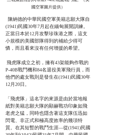
國空軍圖片提供）
  陳納德的中華民國空軍美籍志願大隊自
(1941)民國30年7月起在緬甸展開訓練。
正當日本於12月攻擊珍珠港之際，這支
小規模的美國部隊得到的補給少得可
憐，而且看來沒有任何增援的希望。
 飛虎隊成立之初，擁有43架能夠作戰的
P-40B戰鬥機和84名退役美軍飛行員，而
他們的處女戰則是發生在(1941)民國30年
12月20日。
「飛虎隊」這名字的來源是由於當地報
紙對美籍志願大隊的顯赫戰功印象如飛
老虎之猛，同時也隱含著這支隊伍迅如
閃電、非正式和極高度效率的幾項特
質。在其短暫的戰鬥生涯—從(1941)民國
30年到(1942)民國31年7月間—中華民國