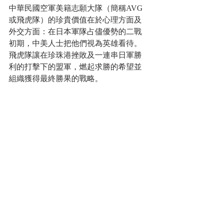
中華民國空軍美籍志願大隊（簡稱AVG
或飛虎隊）的珍貴價值在於心理方面及
外交方面：在日本軍隊占儘優勢的二戰
初期，中美人士把他們視為英雄看待。
飛虎隊讓在珍珠港挫敗及一連串日軍勝
利的打擊下的盟軍，燃起求勝的希望並
組織獲得最終勝果的戰略。