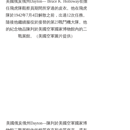
美國俄亥俄州Dayton— Bruce K. Holloway在擔
任飛虎隊觀察員期間所穿過的皮衣。他在飛虎
隊於1942年7月4日解散之前，出過12次任務。
隨後他繼續服役於接替的第23戰鬥機大隊。他
的紀念物品陳列於美國空軍國家博物館內的二
戰展館。（美國空軍圖片提供）
美國俄亥俄州Dayton—陳列於美國空軍國家博