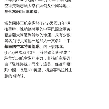
空軍美籍志願大隊在緬甸及中國等地共
擊落296架日軍飛機。  
當美國陸軍航空隊於(1942)民國31年7月
接手時，陳納德將軍的中華民國空軍美
籍志願大隊遭到解散的命運，只有少數
幾名飛行員隨他一起加入一支名叫「
中
華民國空軍特遣部隊
」的正規部隊。
(1943)民國32年3月，該特遣部隊變成了
駐華第14航空隊的主力，其補給主要經
由「駝峰路線」而來，這是一條從印度
到中國、長達500英里、橫越喜馬拉雅山
脈的補給線。        