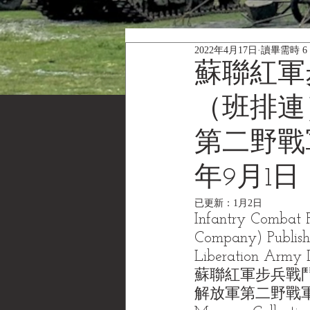
2022年4月17日
讀畢需時 6
蘇聯紅軍
（班排連
第二野戰軍
年9月1日
已更新：
1月2日
Infantry Combat R
Company) Publishe
Liberation Army D
蘇聯紅軍步兵戰鬥
解放軍第二野戰軍司