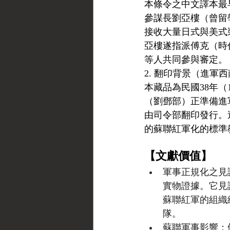
本條令之中文譯本最
參謀長劉亞樓（曾留
接收大量日式與美式
亞樓遂指派傅克（時
等人共同參與審定。
2. 翻印背景（進軍
本藏品為民國38年（
（劉鄧部）正準備進
由司令部翻印發行。
的蘇聯紅軍化的標準
【文獻價值】
軍事正規化之見
實物證據。它見
蘇聯紅軍的組織
隊。
蘇聯軍事影響：條