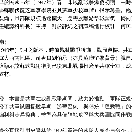
早於民國36年（1947年）春，即戡亂戰爭爆發初期，由
學蘇聯伏龍芝軍事學院並具蘇軍少校軍階）指示籌畫。鑑
裝備，且部隊規模迅速擴大，急需脫離游擊戰習氣，轉向
任編譯科科長）主持，對於靜純之初譯稿進行校訂，何匡
西南）：
1949年）9月之版本，時值戡亂戰爭後期，戰局逆轉。共
軍大西南地區。司令員劉伯承（亦具蘇聯留學背景）親自
這顯示該蘇式戰術準則已從東北戰場推廣至共軍全軍，成
教材。
證：本書是共軍在戡亂戰爭期間，致力於推動「軍隊正規
證了共軍試圖擺脫早期「游擊習氣」與傳統「運動戰」的
編制與步兵操典，轉型為具備陣地攻堅與大兵團協同作戰
令直接引用史達林於1942年簽署的國防人民委員命令，廢