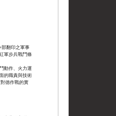
令部翻印之軍事
《紅軍步兵戰鬥條
鬥動作、火力運
面的職責與技術
軍根據對德作戰的實