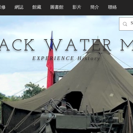
保修
網誌
館藏
圖書館
影片
簡介
聯絡
LACK WATER 
EXPERIENCE History