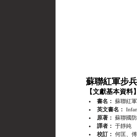
蘇聯紅軍步兵
【文獻基本資料
書名：
 蘇聯紅
英文書名：
 Infa
原著：
 蘇聯國防
譯者：
 于靜純
校訂：
 何匡、