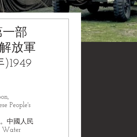
第一部
民解放軍
1949
on, 
se People's 
譯。中國人民
 Water 