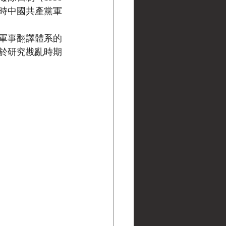
時中國共產黨軍
軍事翻譯體系的
於研究戡亂時期