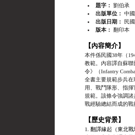
題字：
 劉伯承
出版單位：
 中
出版日期：
 民國
版本：
 翻印本
【內容簡介】
本件係民國38年（1
教範。內容譯自蘇聯
令》（Infantry Combat
全書主要規範步兵在
用、戰鬥隊形、指揮
規範。該條令強調諸兵種協
戰經驗總結而成的戰
【歷史背景】
1. 翻譯緣起（東北