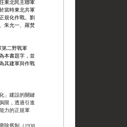
時任東北民主聯軍
於當時東北共軍
正規化作戰。劉
、朱允一、羅焚
軍第二野戰軍
為本書題字，並
為其建軍與作戰
化」建設的關鍵
侷限，透過引進
能力的正規軍
除舊制（1938