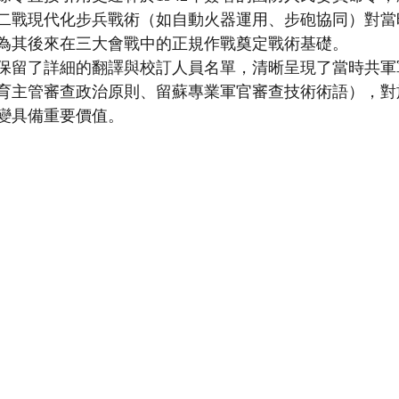
二戰現代化步兵戰術（如自動火器運用、步砲協同）對當
為其後來在三大會戰中的正規作戰奠定戰術基礎。
保留了詳細的翻譯與校訂人員名單，清晰呈現了當時共軍
育主管審查政治原則、留蘇專業軍官審查技術術語），對
變具備重要價值。