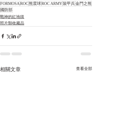
FORMOSA
ROC
熊震球
ROC ARMY
裝甲兵
金門之熊
國防部
戰神的紅地毯
照片類收藏品
相關文章
查看全部