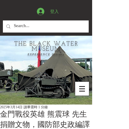
登入
THE BLACK WATER
MUSEUM
EXPERIENCE History
2025年3月14日
讀畢需時 1 分鐘
金門戰役英雄 熊震球 先生
捐贈文物，國防部史政編譯