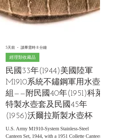
5天前
讀畢需時 8 分鐘
經理類收藏品
民國33年(1944)美國陸軍
M1910系統不鏽鋼軍用水壺
組——附民國40年(1951)科萊
特製水壺套及民國45年
(1956)沃爾拉斯製水壺杯