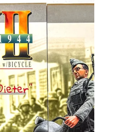
Second World War U.S. Federal Electric
Company Model 1754 Portable Hand-Cranked
Warning Siren with Canvas Cover 第二次世界大
戰美國聯邦電氣公司1754型手提式手搖警報器
附帆布護套《Black Water Museum Collections |
黑水博物館館藏》 1. 基本資料 文物名稱：第
二次世界大戰美國聯邦電氣公司1754型手提式
手搖警報器附帆布護套 英文名稱：Second
World War U.S. Federal Electric Company Model
1754 Portable Hand-Cranked Warning Siren with
Canvas Cover 文物序號：無 製造年份：約民
國32至33年(1943－1944) 製造單位：美國聯邦
電氣公司（Federal Electric Company, Inc.） 生
產國家：美國 館藏單位：黑水博物館(Black
Water Museum) 2. 藏品說明...