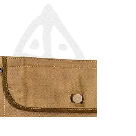
with Original Carrying Case 民國33年（1944）
美國陸軍 M15 步槍榴彈發射器瞄準具含原裝
攜行袋《Black Water Museum Collections | 黑水
博物館館藏》 1. 基本資料 文物名稱： 民國33
年（1944）美國陸軍 M15 步槍榴彈發射器瞄
準具含原裝攜行袋 英文名稱： 1944 U.S.
Army Sight, Grenade Launcher, M15 with
Original Carrying Case 製造年份： 攜行袋為民
國33年（1944年，依袋內印記判定）；瞄準具
本體無年份印記，依配套關係推定為同期。
製造單位： 貝爾斯製造公司 Bearse Mfg. Co.
（攜行袋）；具菱形「N」字製造商戳記之未
詳承包商（Unknown Manufacturer）（瞄準具
本體） 生產國家： 美國 (United States of
America) 館藏單位： 黑水博物館 (Black Water
Mu