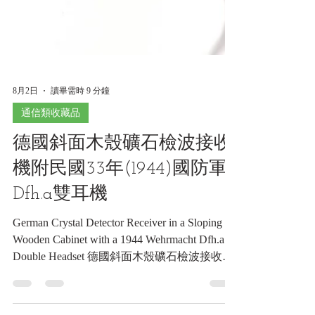
8月2日
讀畢需時 9 分鐘
通信類收藏品
德國斜面木殼礦石檢波接收
機附民國33年(1944)國防軍
Dfh.a雙耳機