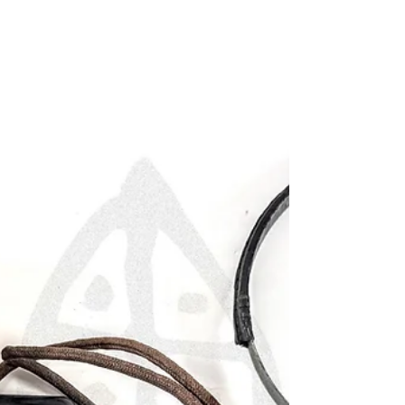
Extension Cord and Transmit Switch, 1944 民國
33年(1944)美國海軍T-45型抗噪唇式麥克風，
附CW-49561型麥克風延長線及發話開關
《Black Water Museum Collections | 黑水博物館
館藏》 1. 基本資料 文物名稱：民國33年
(1944)美國海軍T-45型抗噪唇式麥克風，附
CW-49561型麥克風延長線及發話開關 英文名
稱：U.S. Navy T-45 Noise-Cancelling Lip
Microphone with CW-49561 Microphone
Extension Cord and Transmit Switch, 1944 文物
序號：未見獨立製造序號；T-45型麥克風標示
「ORD. NO. 7389」，CW-49561型麥克風延
長線標示美國海軍合約號碼「NXSR-73817」
製造年份：第二次世界大戰期間；T