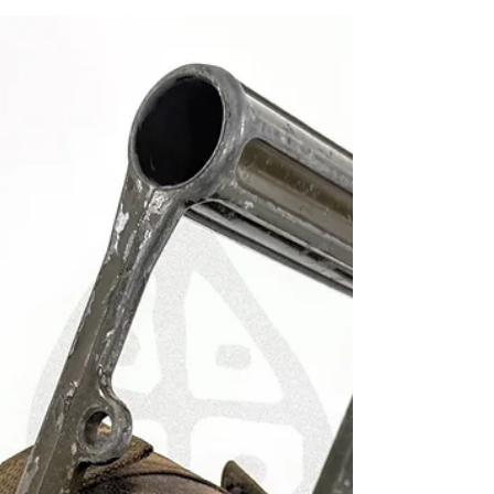
German Crystal Detector Receiver in a Sloping
Wooden Cabinet with a 1944 Wehrmacht Dfh.a
Double Headset 德國斜面木殼礦石檢波接收機
附民國33年(1944)國防軍Dfh.a雙耳機《Black
Water Museum Collections | 黑水博物館館藏》
1. 基本資料 文物名稱：德國斜面木殼礦石檢
波接收機附民國33年(1944)國防軍Dfh.a雙耳機
英文名稱：German Crystal Detector Receiver in
a Sloping Wooden Cabinet with a 1944
Wehrmacht Dfh.a Double Headset 製造年份：接
收機約1930年代中期至1940年代；Dfh.a雙耳
機為民國33年(1944) 製造單位：接收機製造單
位未詳；第50號精密插接式晶體檢波器由德國
小威爾海姆．席恩公司（Wilhelm Sihn jr.，
WISI）製造；Dfh.a雙耳機由德國盧莫豐工廠
－布魯克納與史塔