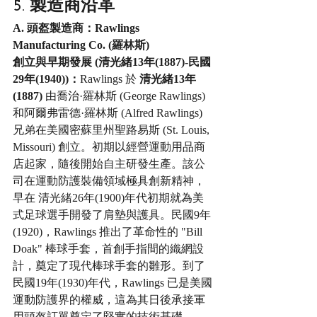
5. 製造商沿革
A. 頭盔製造商：Rawlings 
Manufacturing Co. (羅林斯)
創立與早期發展 (清光緒13年(1887)-民國
29年(1940))：
Rawlings 於 
清光緒13年
(1887)
 由喬治·羅林斯 (George Rawlings) 
和阿爾弗雷德·羅林斯 (Alfred Rawlings) 
兄弟在美國密蘇里州聖路易斯 (St. Louis, 
Missouri) 創立。初期以經營運動用品商
店起家，隨後開始自主研發生產。該公
司在運動防護裝備領域極具創新精神，
早在 清光緒26年(1900)年代初期就為美
式足球選手開發了肩墊與護具。民國9年
(1920)，Rawlings 推出了革命性的 "Bill 
Doak" 棒球手套，首創手指間的織網設
計，奠定了現代棒球手套的雛形。到了 
民國19年(1930)年代，Rawlings 已是美國
運動防護界的權威，這為其日後承接軍
用頭盔訂單奠定了堅實的技術基礎。