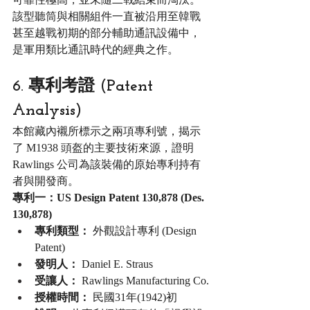
該型聽筒與相關組件一直被沿用至韓戰
甚至越戰初期的部分輔助通訊設備中，
是軍用類比通訊時代的經典之作。
6. 專利考證 (Patent 
Analysis)
本館藏內襯所標示之兩項專利號，揭示
了 M1938 頭盔的主要技術來源，證明 
Rawlings 公司為該裝備的原始專利持有
者與開發商。
專利一：US Design Patent 130,878 (Des. 
130,878)
專利類型：
 外觀設計專利 (Design 
Patent)
發明人：
 Daniel E. Straus
受讓人：
 Rawlings Manufacturing Co.
授權時間：
 民國31年(1942)初