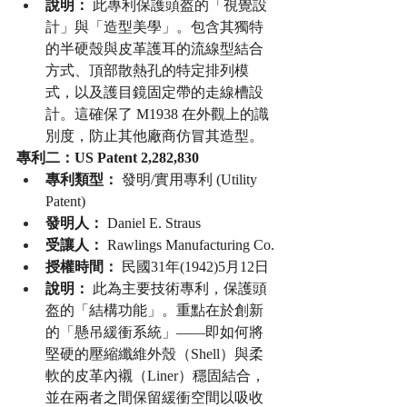
說明：
 此專利保護頭盔的「視覺設
計」與「造型美學」。包含其獨特
的半硬殼與皮革護耳的流線型結合
方式、頂部散熱孔的特定排列模
式，以及護目鏡固定帶的走線槽設
計。這確保了 M1938 在外觀上的識
別度，防止其他廠商仿冒其造型。
專利二：US Patent 2,282,830
專利類型：
 發明/實用專利 (Utility 
Patent)
發明人：
 Daniel E. Straus
受讓人：
 Rawlings Manufacturing Co.
授權時間：
 民國31年(1942)5月12日
說明：
 此為主要技術專利，保護頭
盔的「結構功能」。重點在於創新
的「懸吊緩衝系統」——即如何將
堅硬的壓縮纖維外殼（Shell）與柔
軟的皮革內襯（Liner）穩固結合，
並在兩者之間保留緩衝空間以吸收