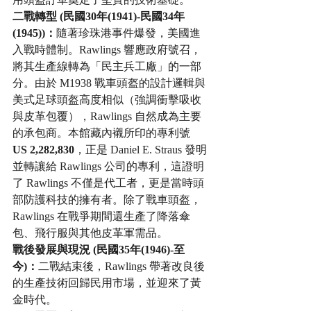
二戰轉型 (民國30年(1941)-民國34年
(1945))：
隨著珍珠港事件爆發，美國進
入戰時體制。Rawlings 響應政府號召，
將其生產線轉為「民主兵工廠」的一部
分。由於 M1938 戰車頭盔的設計邏輯與
美式足球頭盔高度相似（強調衝擊吸收
與皮革包覆），Rawlings 自然成為主要
的承包商。本館藏內襯所印的專利號 
US 2,282,830
，正是 Daniel E. Straus 發明
並轉讓給 Rawlings 公司的專利，這證明
了 Rawlings 不僅是代工者，更是當時頭
部防護科技的擁有者。除了戰車頭盔，
Rawlings 在戰爭期間還生產了降落傘
包、飛行服與其他皮革軍需品。
戰後發展與現況 (民國35年(1946)-至
今)：
二戰結束後，Rawlings 帶著改良後
的生產技術回歸民用市場，並迎來了黃
金時代。