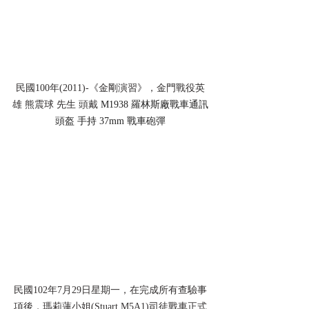
民國100年(2011)-《金剛演習》，金門戰役英
雄 熊震球 先生 頭戴 
M1938 羅林斯廠戰車通訊
頭盔 手持 37mm 戰車砲彈
民國102年7月29日星期一，在完成所有查驗事
項後，瑪莉蓮小姐(Stuart M5A1)司徒戰車正式