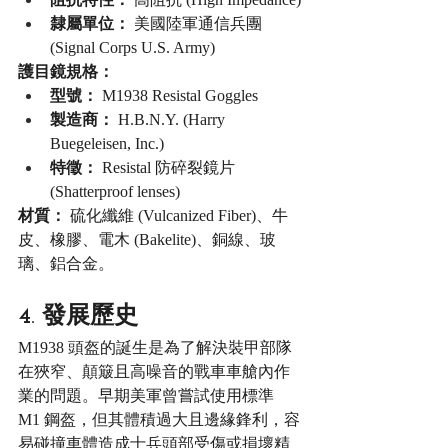
隸屬單位：
 美國陸軍通信兵團 
(Signal Corps U.S. Army)
護目鏡規格：
型號：
 M1938 Resistal Goggles
製造商：
 H.B.N.Y. (Harry 
Buegeleisen, Inc.)
特徵：
 Resistal 防碎裂鏡片 
(Shatterproof lenses)
材質：
 硫化纖維 (Vulcanized Fiber)、牛
皮、橡膠、電木 (Bakelite)、銅線、玻
璃、鋁合金。
4. 發展歷史
M1938 頭盔的誕生是為了解決裝甲部隊
在狹窄、顛簸且高噪音的戰車車艙內作
業的問題。早期美軍曾嘗試使用標準 
M1 鋼盔，但其體積過大且邊緣鋒利，容
易碰撞車體造成士兵頭部受傷或損壞精