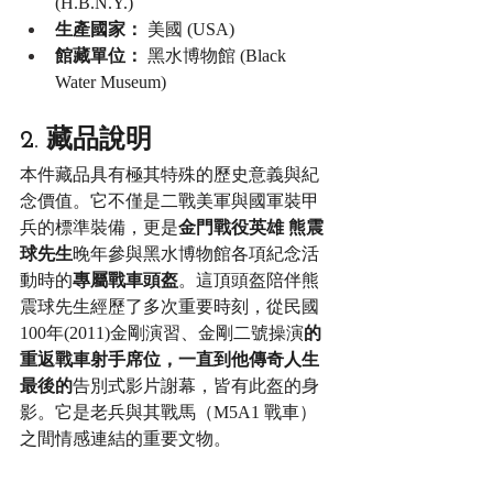
(H.B.N.Y.)
生產國家：
 美國 (USA)
館藏單位：
 黑水博物館 (Black 
Water Museum)
2. 藏品說明
本件藏品具有極其特殊的歷史意義與紀
念價值。它不僅是二戰美軍與國軍裝甲
兵的標準裝備，更是
金門戰役英雄 熊震
球先生
晚年參與黑水博物館各項紀念活
動時的
專屬戰車頭盔
。這頂頭盔陪伴熊
震球先生經歷了多次重要時刻，從民國
100年(2011)金剛演習、金剛二號操演
的
重返戰車射手席位，一直到他傳奇人生
最後的
告別式影片謝幕，皆有此盔的身
影。它是老兵與其戰馬（M5A1 戰車）
之間情感連結的重要文物。