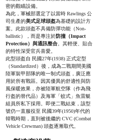
密的觀瞄設備。
為此，軍械部選定了以當時 Rawlings 公
司生產的
美式足球頭盔
為基礎的設計方
案。此款頭盔不具備防彈功能（Non-
ballistic），而是專注於
防撞（Impact 
Protection）與通訊整合
。其輕便、貼合
的特性深受官兵喜愛。
此型頭盔自 民國27年(1938) 正式定型
（Standardized）後，成為二戰期間美國
陸軍裝甲部隊的唯一制式頭盔，廣泛應
用於所有戰區。因其優異的舒適性與防
風保暖效果，亦被陸軍航空隊（作為飛
行盔的替代品）及海軍「蚊式」魚雷艇
組員所私下採用。即便二戰結束，該型
號仍一直服役至 民國39年(1950)年代的
韓戰時期，直到被後繼的 CVC (Combat 
Vehicle Crewman) 頭盔逐漸取代。