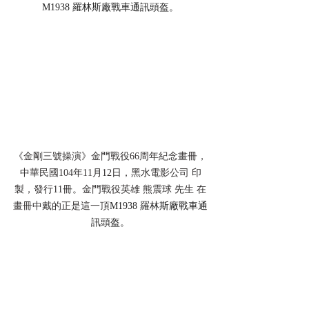
M1938 羅林斯廠戰車通訊頭盔。
《金剛三號操演》金門戰役66周年紀念畫冊，
中華民國104年11月12日，黑水電影公司 印
製，發行11冊。金門戰役英雄 熊震球 先生 在
畫冊中戴的正是這一頂
M1938 羅林斯廠戰車通
訊頭盔。