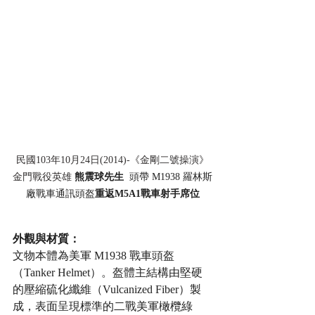
民國103年10月24日(2014)-《金剛二號操演》
金門戰役英雄 
熊震球先生 
 頭帶 M1938 羅林斯
廠戰車通訊頭盔
重返M5A1戰車射手席位
外觀與材質：
文物本體為美軍 M1938 戰車頭盔
（Tanker Helmet）。盔體主結構由堅硬
的壓縮硫化纖維（Vulcanized Fiber）製
成，表面呈現標準的二戰美軍橄欖綠