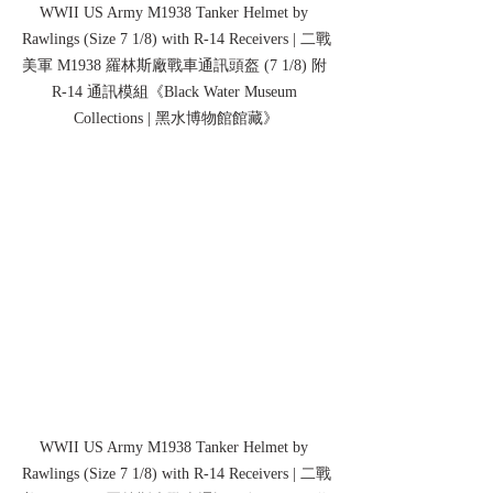
WWII US Army M1938 Tanker Helmet by 
Rawlings (Size 7 1/8) with R-14 Receivers | 二戰
美軍 M1938 羅林斯廠戰車通訊頭盔 (7 1/8) 附 
R-14 通訊模組《Black Water Museum 
Collections | 黑水博物館館藏》
WWII US Army M1938 Tanker Helmet by 
Rawlings (Size 7 1/8) with R-14 Receivers | 二戰