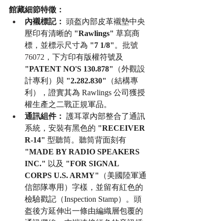
館藏細節特徵：
內襯標記：
 頭盔內部皮革襯墊中央
壓印有清晰的 
"Rawlings"
 草寫商
標，並標示尺寸為 
"7 1/8"
。
批號 
76072，
下方印有版權符號及 
"PATENT NO'S 130.878"
（外觀設
計專利）與 
"2.282.830"
（結構專
利），證實其為 Rawlings 公司獲授
權生產之二戰正規軍品。
通訊組件：
 護耳罩內部整合了通訊
系統，安裝有黑色的 
"RECEIVER 
R-14"
 型聽筒。聽筒背面刻有 
"MADE BY RADIO SPEAKERS 
INC."
 以及 
"FOR SIGNAL 
CORPS U.S. ARMY"
（美國陸軍通
信部隊專用）字樣，並留有紅色的
檢驗戳記（Inspection Stamp）。頭
盔後方延伸出一條由編織層包覆的