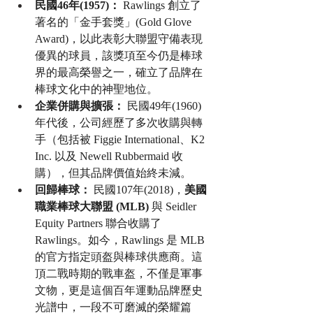
民國46年(1957)：
 Rawlings 創立了
著名的「金手套獎」(Gold Glove 
Award)，以此表彰大聯盟守備表現
優異的球員，該獎項至今仍是棒球
界的最高榮譽之一，確立了品牌在
棒球文化中的神聖地位。
企業併購與擴張：
 民國49年(1960)
年代後，公司經歷了多次收購與轉
手（包括被 Figgie International、K2 
Inc. 以及 Newell Rubbermaid 收
購），但其品牌價值始終未減。
回歸棒球：
 民國107年(2018)，
美國
職業棒球大聯盟 (MLB)
 與 Seidler 
Equity Partners 聯合收購了 
Rawlings。如今，Rawlings 是 MLB 
的官方指定頭盔與棒球供應商。這
頂二戰時期的戰車盔，不僅是軍事
文物，更是這個百年運動品牌歷史
光譜中，一段不可磨滅的榮耀篇