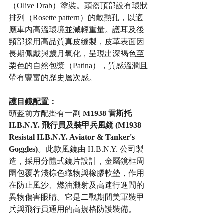
（Olive Drab）塗裝。頭盔頂部設有環狀
排列（Rosette pattern）的散熱孔，以適
應車內高溫環境並減輕重量。護耳及後
頸部採用高品質真皮縫製，皮革表面因
長期佩戴與歲月氧化，呈現出深褐色至
栗色的自然包漿（Patina），質感溫潤且
帶有豐富的歷史層次感。
護目鏡配置：
頭盔前方配掛有一副 
M1938 雷斯托 
H.B.N.Y. 飛行員及裝甲兵風鏡 (M1938 
Resistal H.B.N.Y. Aviator & Tanker's 
Goggles)
。此款風鏡由 H.B.N.Y. 公司製
造，採用分體式鏡片設計，金屬鏡框周
圍包覆著淺棕色織物與橡膠軟墊，作用
在防止風沙、燃油濺射及高速行進間的
異物傷害眼睛。它是二戰期間美軍裝甲
兵與飛行員通用的高規格防護裝備。