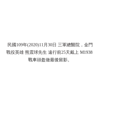
民國109年(2020)11月30日 三軍總醫院，金門
戰役英雄 熊震球先生 遠行前25天戴上 
M1938 
戰車頭盔做最後留影。