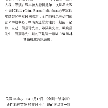
入境，導演在戰車後方懸掛起第二次世界大戰
中緬印戰區 (China Burma India theater)美軍戰
場縫製的中華民國國旗，金門戰役老英雄們戴
起M38戰車盔，準備為這歷史性的一刻留下紀
錄。左起，熊震球先生、歐陽鈞先生、歐曉雲
先生。熊震球先生戴的正是這一頂
M1938 羅林
斯廠戰車通訊頭盔。
民國102年(2013)12月17日-《金剛一號操演》
金門戰役英雄 熊震球 先生 戴的正是這一頂