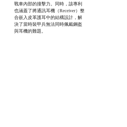
戰車內部的撞擊力。同時，該專利
也涵蓋了將通訊耳機（Receiver）整
合嵌入皮革護耳中的結構設計，解
決了當時裝甲兵無法同時佩戴鋼盔
與耳機的難題。