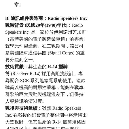
章。
B. 通訊組件製造商：Radio Speakers Inc.
戰時背景 (民國29年(1940)年代)：
Radio 
Speakers Inc. 是一家位於伊利諾州芝加哥
（當時美國的電子製造業重鎮）的專業
聲學元件製造商。在二戰期間，該公司
是美國陸軍通信兵團 (Signal Corps) 的重
要分包商之一。
技術貢獻：
其生產的 
R-14 型聽
筒
 (Receiver R-14) 採用高阻抗設計，專
為配合 SCR 系列無線電系統使用。這款
聽筒以極高的耐用性著稱，能夠在戰車
引擎的巨大震動與極端溫差下，仍保持
人聲通訊的清晰度。
戰後與技術延續：
雖然 Radio Speakers 
Inc. 在戰後的消費電子整併潮中逐漸淡出
大眾視野，但其生產的 R-14 聽筒規格因
可靠性極高，並未隨二戰結束而淘汰。