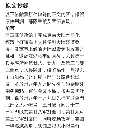
原文抄錄
以下依館藏原件轉錄的正文內容，保留
原件用詞、部隊番號及章節層級。
前言
匪軍基於政治上完成東南大陸之匪化，
經濟上打通海上交通便利大陸經濟發
展，及軍事上解除大陸威脅奪取攻臺之
跳板，遂於江浙戰事結束後，以其第十
兵團率所轄第廿八、廿九、及第三〇等
三個軍，入侵閩北，繼陷福州，然後以
主力沿福（州）廈（門）公路進犯漳
泉，並於卅八年九月間先後佔領金廈外
圍各據點，窺伺金廈本島，按匪最初計
劃，係於卅八年十月九日先行畧取金門
北部之大小嶝島，三日後（同月十二
日）即以其第廿八軍對金門，第廿九軍
第三〇軍對廈門，同時發動攻擊，妄圖
一舉殲滅我軍，孰知進犯大小嶝島時，