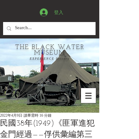
登入
THE BLACK WATER
MUSEUM
EXPERIENCE History
2022年4月9日
讀畢需時 16 分鐘
民國38年(1949)《匪軍進犯
金門經過——俘供彙編第三