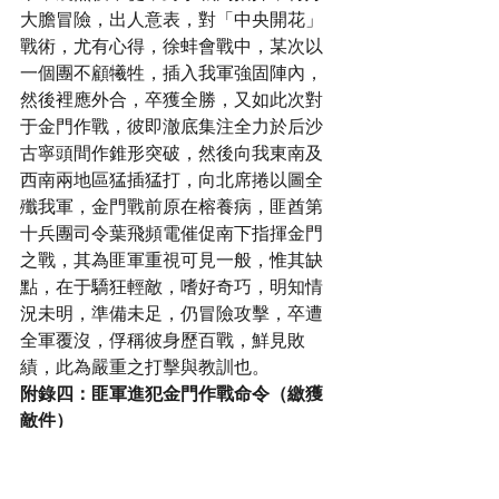
大膽冒險，出人意表，對「中央開花」
戰術，尤有心得，徐蚌會戰中，某次以
一個團不顧犧牲，插入我軍強固陣內，
然後裡應外合，卒獲全勝，又如此次對
于金門作戰，彼即澈底集注全力於后沙
古寧頭間作錐形突破，然後向我東南及
西南兩地區猛插猛打，向北席捲以圖全
殲我軍，金門戰前原在榕養病，匪酋第
十兵團司令葉飛頻電催促南下指揮金門
之戰，其為匪軍重視可見一般，惟其缺
點，在于驕狂輕敵，嗜好奇巧，明知情
況未明，準備未足，仍冒險攻擊，卒遭
全軍覆沒，俘稱彼身歷百戰，鮮見敗
績，此為嚴重之打擊與教訓也。
附錄四：匪軍進犯金門作戰命令（繳獲
敵件）
作戰命令
十月十八日