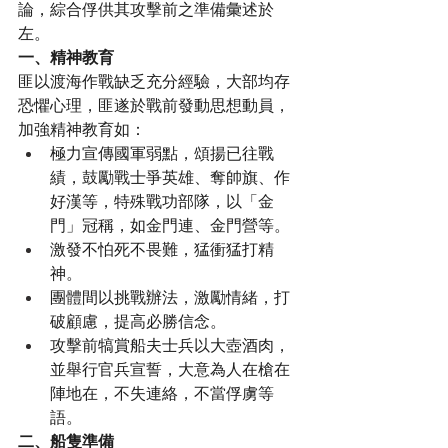
論，綜合俘供其攻擊前之準備彙述於
左。
一、精神教育
匪以渡海作戰缺乏充分經驗，大部均存
恐懼心理，匪遂於戰前發動思想動員，
加強精神教育如：
極力宣傳國軍弱點，頌揚已往戰
績，鼓勵戰士爭英雄、奪帥旗、作
好漢等，特殊戰功部隊，以「金
門」冠稱，如金門連、金門營等。
激發不怕死不畏難，猛衝猛打精
神。
團體間以挑戰辦法，激勵情緒，打
破顧慮，提高必勝信念。
攻擊前犒賞船夫士兵以大壺酒肉，
並舉行官兵宣誓，大意為人在槍在
陣地在，不失連絡，不當俘虜等
語。
二、船隻準備