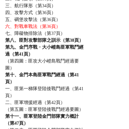
三、航行隊形（第34頁）
四、攻擊方式（第36頁）
五、碉堡攻擊法（第36頁）
六、對戰車戰法（第36頁）
七、障礙物排除法（第37頁）
第八、匪對攻擊部隊之訓示（第38頁）
第九、金門序戰・大小嶝島匪軍戰鬥經
過（第41頁）
（第四圖：匪攻大小嶝島戰鬥經過要
圖）
第十、金門本島匪軍戰鬥經過（第41
頁）
一、匪第一梯隊登陸後戰鬥經過（第41
頁）
二、匪軍增援經過（第42頁）
（第五圖：匪軍登陸後戰鬥經過要圖）
第十一、匪軍登陸金門部隊實力概計
（第47頁）