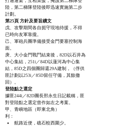
打通連繫，互相策援，掩護第二梯隊登
陸，第二梯隊登陸後即迅速實施第二步
計劃。
第25頁 方針及要旨續文
戊、攻擊期間各自扼守現地待援，不得
已時向友軍靠攏。
己、軍砲兵團準備接受金門要塞控制海
面。
庚、大小金門戰鬥結束後，82D以石井為
中心集結，251i／84D以蓮河為中心集
結，85D之四個團歸還29A建制，（俘供
匪計劃以253i／85D留任守備，其餘撤
回）。
登陸點之選定
據匪244i／82D團長邢永生日記載稱，匪
對登陸點之選定曾作如左之考案。
甲、青嶼地區（即東北角）
利：
航路近便，礁石較西圍少。