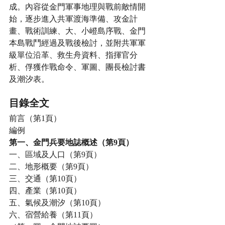
成。內容從金門軍事地理與戰前敵情開
始，逐步進入共軍渡海準備、攻金計
畫、戰術訓練、大、小嶝島序戰、金門
本島戰鬥經過及戰後檢討，並附共軍軍
級單位沿革、救生舟資料、指揮官分
析、俘獲作戰命令、軍圖、團長檢討書
及潮汐表。
目錄全文
前言（第1頁）
編例
第一、金門兵要地誌概述（第9頁）
一、區域及人口（第9頁）
二、地形概要（第9頁）
三、交通（第10頁）
四、產業（第10頁）
五、氣候及潮汐（第10頁）
六、宿營給養（第11頁）