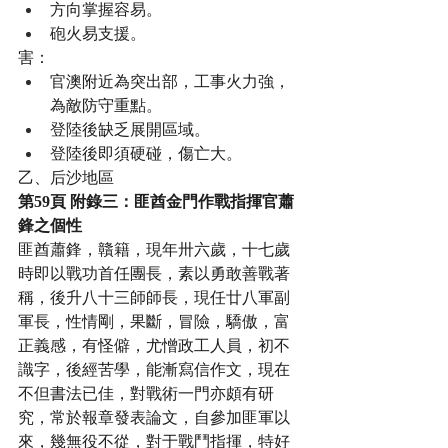
方向掌握容易。
砲火易支援。
害：
官澳附近為突出部，工事火力強，
為敵防守重點。
登陸後缺乏展開區域。
登陸後即須硬碰，傷亡大。
乙、后沙地區
第59頁 附錄三：匪酋金門作戰指揮官蕭
鋒之個性
匪酋蕭鋒，贛籍，現年卅六歲，十七歲
時即以戰功首任團長，素以勇敢善戰著
稱，後升八十三師師長，現任廿八軍副
軍長，性情剛，果斷，冒險，驕傲，富
正義感，有怪僻，尤憎政工人員，初不
識字，後經苦學，能漸寫信作文，現在
不但書法已佳，對戰術一門亦頗有研
究，常於報章發表論文，自參加匪軍以
來，幾無役不從，對于戰鬥指揮，特好