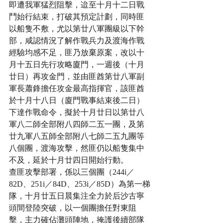
即遭我軍猛烈阻擊，迨至十月十二日戰
鬥始行結束，打破其預定計劃，同時匪
以船隻不敷，尤以第廿八軍團級以下幹
部，咸認情況了解作戰兵力及渡海作戰
經驗均感不足，匪乃放棄原案，改以十
月十五日先行攻略廈門，一週後（十月
廿日）再攻金門，並由匪酋第廿八軍副
軍長蕭鋒擔任攻金最高指揮官，該匪酋
於十月十八日（廈門戰事結束後二日）
下達作戰命令，擬於十月廿日以第廿八
軍八二師全部附八四師二五一團，及第
廿九軍八五師全部附八七師二五九團等
八個團，渡海攻擊，然匪仍以船隻集中
不及，延於十月廿四日開始行動。
查匪攻擊部署，係以三個團（244i／
82D、251i／84D、253i／85D）為第一梯
隊，十月廿五日晨集注全力於后沙古寧
頭間登陸突破，以一個團擔任對東阻
擊，主力確佔灘頭陣地，掩護後續部隊