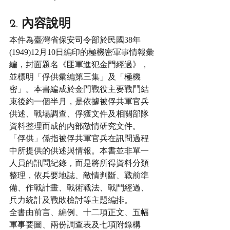
2. 內容說明
本件為臺灣省保安司令部於民國38年
(1949)12月10日編印的極機密軍事情報彙
編，封面題名《匪軍進犯金門經過》，
並標明「俘供彙編第三集」及「極機
密」。本書編成於金門戰役主要戰鬥結
束後約一個半月，是依據被俘共軍官兵
供述、戰場調查、俘獲文件及相關部隊
資料整理而成的內部敵情研究文件。
「俘供」係指被俘共軍官兵在訊問過程
中所提供的供述與情報。本書並非單一
人員的訊問紀錄，而是將所得資料分類
整理，依兵要地誌、敵情判斷、戰前準
備、作戰計畫、戰術戰法、戰鬥經過、
兵力統計及戰敗檢討等主題編排。
全書由前言、編例、十二項正文、五幅
軍事要圖、兩份調查表及七項附錄構