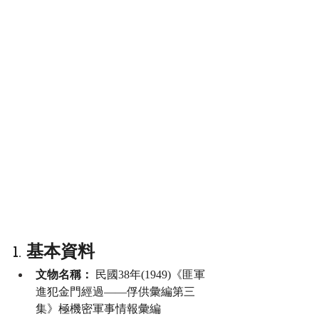
1. 基本資料
文物名稱：
 民國38年(1949)《匪軍
進犯金門經過——俘供彙編第三
集》極機密軍事情報彙編