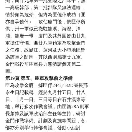
殲，而廿九軍第一批登陸之部隊中，無
一高級幹部，第二批部隊又無法運輸，
情勢頗為危殆，但終為匪僥倖成功（匪
亦自承僥倖），攻佔廈門後，依匪俘所
供，卅一軍似已撤駐龍溪、海澄、漳
浦、龍岩一帶，廈門及其外圍皆由廿九
軍擔任守備。匪廿八軍預定為攻擊金門
之任務，故涵江、蓮河及大小嶝地區皆
為該軍之防區，其以西則屬第廿九軍。
金門戰役前匪軍兵力態勢請參閱第二
圖。
第19頁 第五、匪軍攻擊前之準備
匪為攻擊金廈，據匪俘244i／82D團長邢
永生日記載稱，經於九月廿五日、廿八
日、十月一日、三日等日在石井溪東等
地，舉行多次作戰會議，由匪酋28A副軍
長蕭鋒及該軍政治部主任等主持，研討
金門作戰準備、計劃及實施等問題，各
部亦分別舉行幹部會議，發動小組討