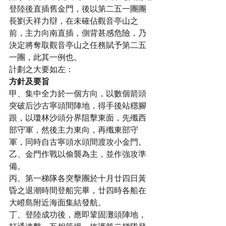
登陸後直插舊金門，後以第二五一團團
長劉天祥力辯，在未確佔觀音亭山之
前，主力向南直插，側背甚感危險，乃
決定將奪取觀音亭山之任務賦予第二五
一團，此其一例也。
計劃之大要如左：
方針及要旨
甲、集中全力於一個方向，以數個箭頭
突破后沙古寧頭間陣地，得手後站穩腳
跟，以瓊林沙頭分界阻擊東面，先殲西
部守軍，然後主力東向，再殲東部守
軍，同時自古寧頭水頭間渡攻小金門。
乙、金門作戰以偷襲為主，並作強攻準
備。
丙、第一梯隊各突擊團於十月廿四日黃
昏之退潮時間登船完畢，廿四時各船在
大嶝島附近海面集結發航。
丁、登陸成功後，應即鞏固灘頭陣地，