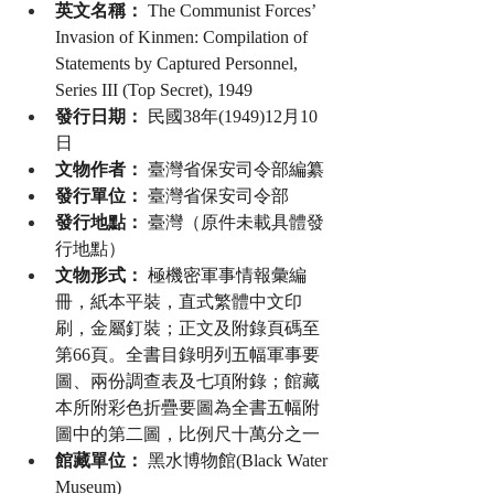
英文名稱：
 The Communist Forces’ 
Invasion of Kinmen: Compilation of 
Statements by Captured Personnel, 
Series III (Top Secret), 1949
發行日期：
 民國38年(1949)12月10
日
文物作者：
 臺灣省保安司令部編纂
發行單位：
 臺灣省保安司令部
發行地點：
 臺灣（原件未載具體發
行地點）
文物形式：
 極機密軍事情報彙編
冊，紙本平裝，直式繁體中文印
刷，金屬釘裝；正文及附錄頁碼至
第66頁。全書目錄明列五幅軍事要
圖、兩份調查表及七項附錄；館藏
本所附彩色折疊要圖為全書五幅附
圖中的第二圖，比例尺十萬分之一
館藏單位：
 黑水博物館(Black Water 
Museum)