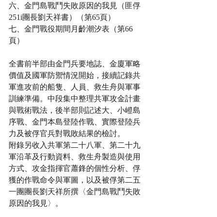
六、金門島戰鬥失敗原因的我見（匪俘
251i團長劉天祥書）（第65頁）
七、金門戰役期間月齡潮汐表（第66
頁）
全書前半部由金門兵要地誌、金廈軍略
價值及國軍防禦情況開始，接續記錄共
軍進攻前的船隻、人員、救生舟與軍事
訓練準備。中段集中整理共軍攻金計畫
與戰術戰法，後半部則記述大、小嶝島
序戰、金門本島登陸作戰、實際登陸兵
力及被俘官兵對戰敗結果的檢討。
附錄另收入共軍第二十八軍、第二十九
軍沿革及行動資料、救生舟製造與使用
方式、攻金指揮官蕭鋒的個性分析、俘
獲的作戰命令與軍圖，以及被俘第二五
一團團長劉天祥所撰〈金門島戰鬥失敗
原因的我見〉。