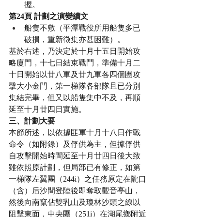
握。
第24頁 計劃之演變續文
船隻不敷（平潭戰役所用船隻多已
破損，重新徵集亦甚困難）。
基於右述，乃決定於十月十五日開始攻
略廈門，十七日結束戰鬥，準備十月二
十日開始以廿八軍及廿九軍各四個團攻
擊大小金門，第一梯隊各部隊且已分別
集結完畢，但又以船隻集中不及，再順
延至十月廿四日實施。
三、計劃大要
本節所述，以依據匪軍十月十八日作戰
命令（如附錄）及俘供為主，但據俘供
自攻擊開始時間延至十月廿四日後大致
雖依照原計劃，但局部已有修正，如第
一梯隊左翼團（244i）之任務原定在隴口
（含）后沙間登陸後即奪取觀音亭山，
然後向南竄佔雙乳山及瓊林沙頭之線以
阻擊東面，中央團（251i）在湖尾鄉附近