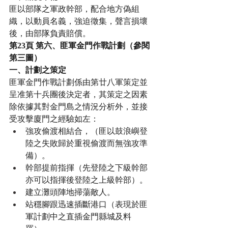
匪以部隊之軍政幹部，配合地方偽組
織，以動員名義，強迫徵集，聲言損壞
後，由部隊負責賠償。
第23頁 第六、匪軍金門作戰計劃（參閱
第三圖）
一、計劃之策定
匪軍金門作戰計劃係由第廿八軍策定並
呈准第十兵團後決定者，其策定之因素
除依據其對金門島之情況分析外，並接
受攻擊廈門之經驗如左：
強攻偷渡相結合，（匪以鼓浪嶼登
陸之失敗歸於重視偷渡而無強攻準
備）。
幹部提前指揮（先登陸之下級幹部
亦可以指揮後登陸之上級幹部）。
建立灘頭陣地掃蕩敵人。
站穩腳跟迅速插斷港口（表現於匪
軍計劃中之直插金門縣城及料