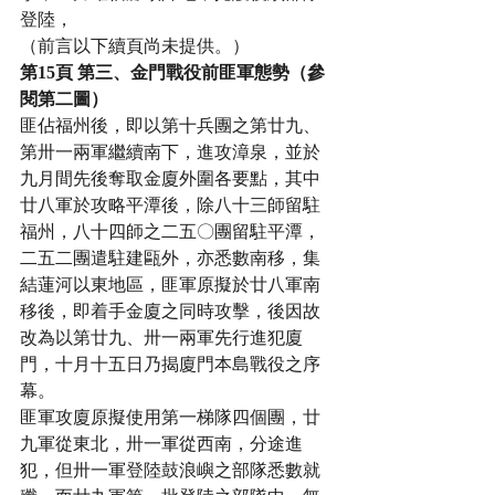
登陸，
（前言以下續頁尚未提供。）
第15頁 第三、金門戰役前匪軍態勢（參
閱第二圖）
匪佔福州後，即以第十兵團之第廿九、
第卅一兩軍繼續南下，進攻漳泉，並於
九月間先後奪取金廈外圍各要點，其中
廿八軍於攻略平潭後，除八十三師留駐
福州，八十四師之二五〇團留駐平潭，
二五二團遣駐建甌外，亦悉數南移，集
結蓮河以東地區，匪軍原擬於廿八軍南
移後，即着手金廈之同時攻擊，後因故
改為以第廿九、卅一兩軍先行進犯廈
門，十月十五日乃揭廈門本島戰役之序
幕。
匪軍攻廈原擬使用第一梯隊四個團，廿
九軍從東北，卅一軍從西南，分途進
犯，但卅一軍登陸鼓浪嶼之部隊悉數就