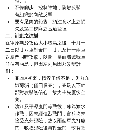
羅）。
不停腳步，控制陣地，防敵反擊，
有組織的向敵反擊。
要有足夠的船隻，須注意水上之損
失及第二梯隊之迅速登陸。
二、計劃之演變
匪軍原期於攻佔大小嶝島之後，十月十
二日以廿八軍對金門，廿九及卅一兩軍
對廈門同時攻擊，以圖一舉而殲滅我軍
並佔有兩島，但因左列原因乃改變計
劃：
匪28A初來，情況了解不足，兵力亦
嫌薄弱（僅四個團），團級以下幹
部對攻擊無信心，故力主先廈後金
案。
渡江及平潭廈門等戰役，雖為渡水
作戰，因未經強烈戰鬥，官兵均未
接受充分經驗，故以兩個軍先打廈
門，吸收經驗後再打金門，較有把