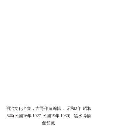
明治文化全集，吉野作造編輯， 昭和2年-昭和
5年(民國16年|1927-民國19年|1930) | 黑水博物
館館藏