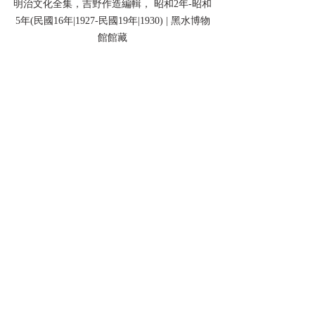
明治文化全集，吉野作造編輯， 昭和2年-昭和
5年(民國16年|1927-民國19年|1930) | 黑水博物
館館藏