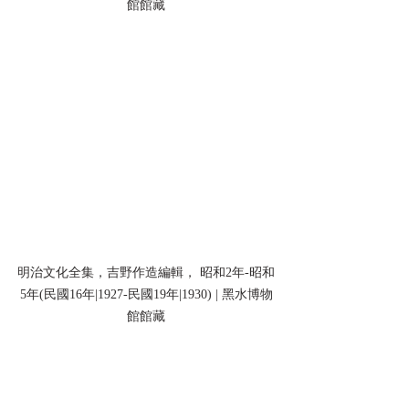
館館藏
明治文化全集，吉野作造編輯， 昭和2年-昭和
5年(民國16年|1927-民國19年|1930) | 黑水博物
館館藏