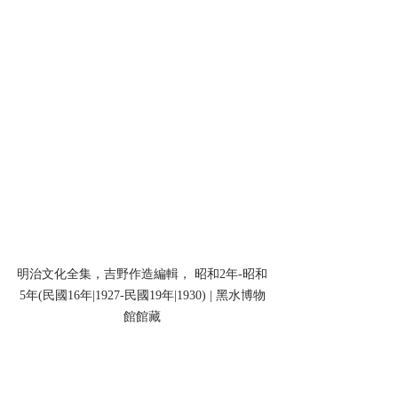
明治文化全集，吉野作造編輯， 昭和2年-昭和
5年(民國16年|1927-民國19年|1930) | 黑水博物
館館藏