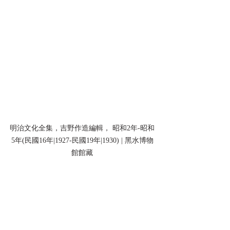
明治文化全集，吉野作造編輯， 昭和2年-昭和
5年(民國16年|1927-民國19年|1930) | 黑水博物
館館藏