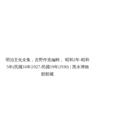
明治文化全集，吉野作造編輯， 昭和2年-昭和
5年(民國16年|1927-民國19年|1930) | 黑水博物
館館藏