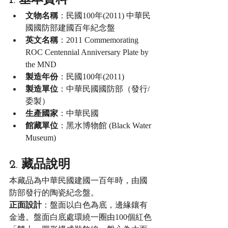
1. 基本資料
文物名稱
：民國100年(2011) 中華民
國國防部建國百年紀念盤
英文名稱
：2011 Commemorating 
ROC Centennial Anniversary Plate by 
the MND
製造年份
：民國100年(2011)
製造單位
：中華民國國防部（發行/
委製）
生產國家
：中華民國
館藏單位
：黑水博物館 (Black Water 
Museum)
2. 藏品說明
本藏品為中華民國建國一百年時，由國
防部發行的陶瓷紀念盤。
正面設計
：盤面以白色為底，邊緣鑲有
金邊。盤面白底處環繞一圈由100個紅色