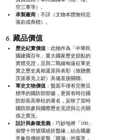
空三軍等）。
承製廠商
：不詳（文物本體無特定
落款或商標）。
6. 藏品價值
歷史紀實價值
：此物件為「中華民
國建國百年」重大國家歷史節點的
實體見證，且與二戰緬甸遠征軍史
實之歷史真相還原與表彰（致贈費
茨派垂克上尉）具備直接關聯。
軍史文物價值
：盤面不僅有完整且
標準的國防部部徽，更留有時任國
防部長高華柱的署名，反映了當時
國防部參與國際歷史見證與公共關
係之實況。
設計與象徵意義
：巧妙地將「100」
個雙十符號環繞於盤緣，結合國慶
意象與傳統瓷盤「圓滿」的寓意，