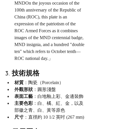
MNDOn the joyous occasion of the 
100th anniversary of the Republic of 
China (ROC), this plate is an 
expression of the patriotism of the 
ROC Armed Forces as it combines 
images of the MND centennial badge, 
MND insignia, and a hundred "double 
ten" which refers to October tenth—
ROC national day.」
3. 技術規格
材質
：陶瓷（Porcelain）
外觀形狀
：圓形淺盤
表面工藝
：白地釉上彩、金邊裝飾
主要色彩
：白、橘、紅、金，以及
部徽之青、白、黃等原色
尺寸
：直徑約 10 1/2 英吋 (267 mm)