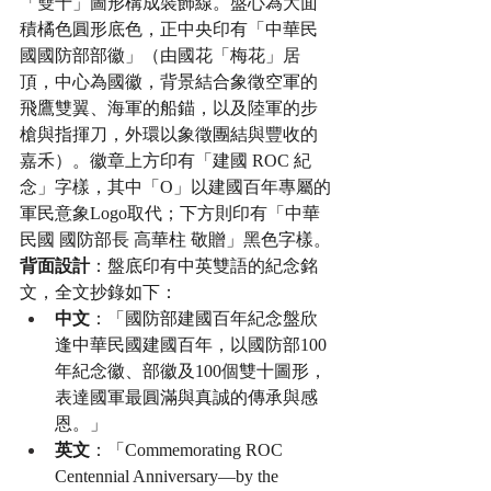
「雙十」圖形構成裝飾線。盤心為大面
積橘色圓形底色，正中央印有「中華民
國國防部部徽」（由國花「梅花」居
頂，中心為國徽，背景結合象徵空軍的
飛鷹雙翼、海軍的船錨，以及陸軍的步
槍與指揮刀，外環以象徵團結與豐收的
嘉禾）。徽章上方印有「建國 ROC 紀
念」字樣，其中「O」以建國百年專屬的
軍民意象Logo取代；下方則印有「中華
民國 國防部長 高華柱 敬贈」黑色字樣。
背面設計
：盤底印有中英雙語的紀念銘
文，全文抄錄如下：
中文
：「國防部建國百年紀念盤欣
逢中華民國建國百年，以國防部100
年紀念徽、部徽及100個雙十圖形，
表達國軍最圓滿與真誠的傳承與感
恩。」
英文
：「Commemorating ROC 
Centennial Anniversary—by the 