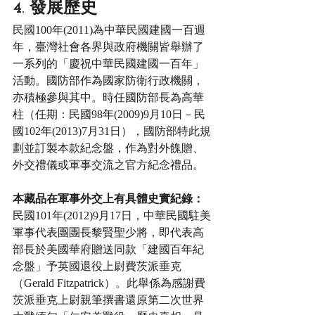
4. 發展歷史
民國100年(2011)為中華民國建國一百週
年，臺灣社會各界與政府機關皆舉辦了
一系列的「慶祝中華民國建國一百年」
活動。國防部作為國家防衛行政機關，
亦積極參與其中。時任國防部長為高華
柱（任期：民國98年(2009)9月10日－民
國102年(2013)7月31日），國防部特此規
劃並訂製本款紀念盤，作為對外餽贈、
外交禮儀或軍事交流之官方紀念禮品。
本藏品在軍事外交上有具體史實紀錄：
民國101年(2012)9月17日，中華民國駐美
軍事代表團團長黎賢聖少將，即代表高
部長於美國華府贈送同款「建國百年紀
念盤」予英國退役上尉費茨派垂克
（Gerald Fitzpatrick）。此舉係為感謝費
茨派垂克上尉親筆撰書還原第二次世界