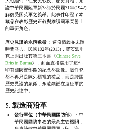
大戰緬甸「仁安羌戰役」歷史真相，見
證中華民國陸軍新38師於民國31年(1942)
解復受困英軍之義舉。此事件印證了本
藏品在表彰歷史正義與維護國軍榮譽上
的重要角色。
歷史見證的永恆象徵
：
 這份情義並未隨
時間淡去。民國102年(2013)，費茨派垂
克上尉出版其第三本書《
Chinese Save 
Brits in Burma
》，封面直接選用了這件
印有國防部部徽的紀念盤圖像。這件瓷
盤不再只是陳列櫃裡的禮品，而是跨國
歷史見證的象徵，永遠鑲嵌在遠征軍的
歷史記憶中。
5. 製造商沿革
發行單位（中華民國國防部）
：中
華民國國防事務的最高主管機關，
負責統轄中華民國國軍（陸、海、