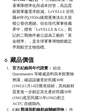
著軍隊標準化與成本控管，高品質
銀製軍徽需求銳減。LeVELLE 於民
國40年代(1950s)後期逐漸淡出大規
模公發供應鏈。但在現代軍事收藏
界中，標有「LeVELLE & Co.」戳
記的二戰物件被公認為工藝的「黃
金標準」，是全球軍事博物館鑑定
早期航空文物指標。
6. 藏品價值
官方紀錄與年代證實：
 結合 
Questmasters 等權威資料與本館實物
辨識，確認該徽章於民國30年
(1941)11月14日獲准採納，其純銀材
質更進一步鎖定其生產於民國30年
(1941)底至民國31年(1942)初之 
ACFC 存續期內。
CBI 戰場與駝峰航線關鍵證物：
 作