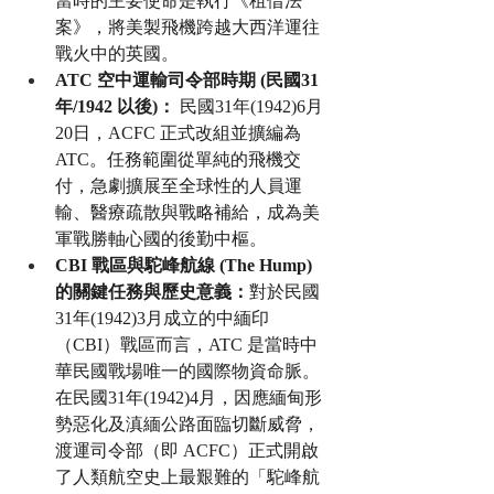
當時的主要使命是執行《租借法
案》，將美製飛機跨越大西洋運往
戰火中的英國。
ATC 空中運輸司令部時期 (民國31
年/1942 以後)：
 民國31年(1942)6月
20日，ACFC 正式改組並擴編為 
ATC。任務範圍從單純的飛機交
付，急劇擴展至全球性的人員運
輸、醫療疏散與戰略補給，成為美
軍戰勝軸心國的後勤中樞。
CBI 戰區與駝峰航線 (The Hump) 
的關鍵任務與歷史意義：
對於民國
31年(1942)3月成立的中緬印
（CBI）戰區而言，ATC 是當時中
華民國戰場唯一的國際物資命脈。
在民國31年(1942)4月，因應緬甸形
勢惡化及滇緬公路面臨切斷威脅，
渡運司令部（即 ACFC）正式開啟
了人類航空史上最艱難的「駝峰航