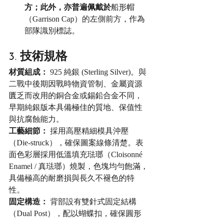
方；此外，亦普遍佩戴於
船形帽
（Garrison Cap）的左側前方，作為
部隊識別標誌。
3. 技術規格
材質組成：
 925 純銀 (Sterling Silver)。與
二戰中後期因戰時物資管制、金屬資源
匱乏而改用的銅合金或錫鉛合金不同，
早期純銀版本具備極佳的質地、保值性
與抗腐蝕能力。
工藝細節：
 採用高壓精細模具沖壓
（Die-struck），確保圖案線條清楚。表
面色彩層採用低溫填充琺瑯（Cloisonné 
Enamel / 真琺瑯）燒製，色塊均勻飽滿，
具備極高的耐磨損與長久不褪色的特
性。
固定構造：
 背部設有雙針式固定結構
（Dual Post），配以蝴蝶扣，確保圓形