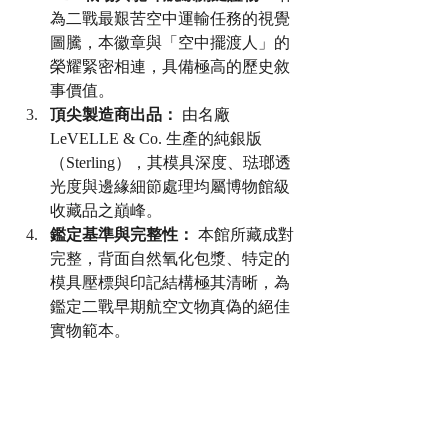
為二戰最艱苦空中運輸任務的視覺
圖騰，本徽章與「空中擺渡人」的
榮耀緊密相連，具備極高的歷史敘
事價值。
頂尖製造商出品：
 由名廠 
LeVELLE & Co. 生產的純銀版
（Sterling），其模具深度、琺瑯透
光度與邊緣細節處理均屬博物館級
收藏品之巔峰。
鑑定基準與完整性：
 本館所藏成對
完整，背面自然氧化包漿、特定的
模具壓標與印記結構極其清晰，為
鑑定二戰早期航空文物真偽的絕佳
實物範本。