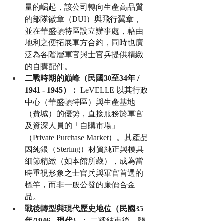
量的崛起，該公司轉向生產高品質
的部隊徽章（DUI）與飛行翼章，
並在華盛頓特區設立辦事處，藉由
地利之便拓展軍方合約，同時也廣
泛為各階層軍官與士官兵提供精緻
的自購配件。
二戰時期的巔峰（民國30至34年 / 
1941 - 1945）：
 LeVELLE 以其行政
中心（華盛頓特區）與生產基地
（費城）的優勢，直接服務於軍官
及資深人員的「自購市場」
（Private Purchase Market）。其產品
因純銀（Sterling）材質純正與模具
細節精緻（如本館所藏），成為當
時重視形象之士官兵與軍官首選的
標竿，而非一般公發的廉價合金
品。
戰後轉型與現代歷史地位（民國35
年/1946 - 現代）：
 二戰結束後，隨