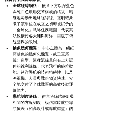
全球經緯網格：
 徽章下方以深藍色
與純白色琺瑯交替構成的格紋，精
確地勾勒出地球經緯線。這明確象
徵了該單位在成立之初即被賦予的
「全球化」戰略任務範圍，代表其
航線橫跨各大洲與海洋，突破了傳
統國界的限制。
抽象幾何機翼：
 中心主體為一組紅
藍雙色的幾何化機翼（或垂直尾
翼）造型。這種流線且向右上方延
伸的銳利線條，代表飛行的純粹動
能、跨洋導航的技術精確性，以及
將軍機、人員與戰略物資快速、安
全地交付至全球戰區的高效後勤運
輸能力。
導航刻度邊緣：
 徽章邊緣鑲嵌紅藍
相間的方塊刻度，模仿當時航空導
航儀表（如高度計或導航羅盤）的