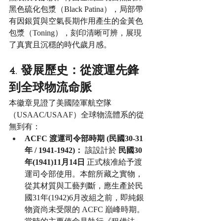
黑色硫化包漿（Black Patina），局部帶
有因銀質與空氣長期作用產生的金黃色
包漿（Toning），刻印清晰可辨，展現
了真實且沉穩的時代歲月感。
4. 發展歷史：從渡運先鋒
到全球物流命脈
本徽章見證了美國陸軍航空隊
（USAAC/USAAF）全球物流體系的從
無到有：
ACFC 渡運司令部時期 (民國30-31
年 / 1941-1942)：
 該設計於 
民國30
年(1941)11月14日
 正式核准給予渡
運司令部使用。本館所藏之實物，
從其材質與工藝判斷，應生產於民
國31年(1942)6月改組之前，即純銀
物資尚未受限的 ACFC 巔峰時期。