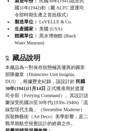
製造年份：
 民國30年(1941)底至民
國31年(1942)初（屬 ACFC 渡運司
令部時期生產之首批樣式）
製造單位：
 LeVELLE & Co.
生產國家：
 美國 (USA)
館藏單位：
 黑水博物館 (Black 
Water Museum)
2. 藏品說明
本藏品為一對保存狀態極其優異的圓形
部隊徽章（Distinctive Unit Insignia, 
DUI），根據歷史紀錄，該設計於 
民國
30年(1941)11月14日
 正式獲准用於渡運
司令部（Ferrying Command）。其設計語
彙深受民國20至30年代(1930s-1940s)「流
線型現代主義」（Streamline Moderne）
與裝飾藝術（Art Deco）美學影響，是二
戰早期航空視覺設計的經典之作。
視覺符號與深層象徵：