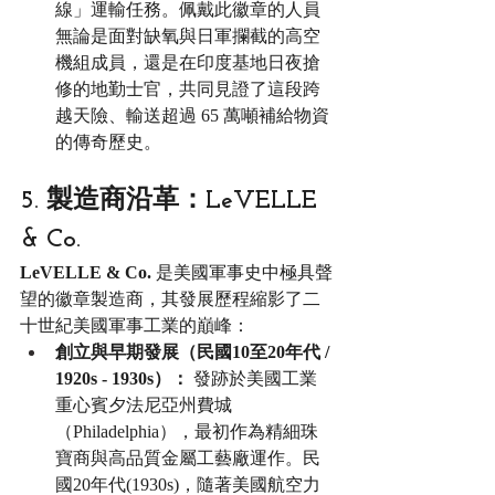
線」運輸任務。佩戴此徽章的人員
無論是面對缺氧與日軍攔截的高空
機組成員，還是在印度基地日夜搶
修的地勤士官，共同見證了這段跨
越天險、輸送超過 65 萬噸補給物資
的傳奇歷史。
5. 製造商沿革：LeVELLE 
& Co.
LeVELLE & Co.
 是美國軍事史中極具聲
望的徽章製造商，其發展歷程縮影了二
十世紀美國軍事工業的巔峰：
創立與早期發展（民國10至20年代 / 
1920s - 1930s）：
 發跡於美國工業
重心賓夕法尼亞州費城
（Philadelphia），最初作為精細珠
寶商與高品質金屬工藝廠運作。民
國20年代(1930s)，隨著美國航空力