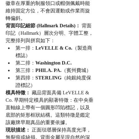
徽章在厚重的制服領口或帽側佩戴時能
維持固定方位，不會因運動或作業而旋
轉偏斜。
背面印記細節 (Hallmark Details)：
 背面
印記（Hallmark）層次分明、字體工整，
完整排列與拼寫如下：
第一排：
LeVELLE & Co.
（製造商
標誌）
第二排：
Washington D.C.
第三排：
PHILA. PA.
（賓州費城）
第四排：
STERLING
（純銀純度保
證標記）
模具特徵：
 藏品背面具備 LeVELLE & 
Co. 早期特定模具的顯著特徵：在中央垂
直軸線上帶有一個圓形凹陷標記，以及
底部的矩形框狀結構。這類特徵是鑑定
該廠牌早期真品的重要依據。
現狀描述：
 正面琺瑯層保持高度光澤，
無裂痕或缺損。背面金屬呈現自然的深