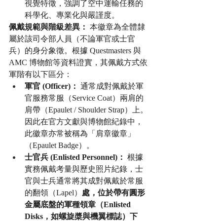
視覺特徵，強調了空中運輸任務的
科學化、專業化與嚴謹度。
佩戴規範與階級差異：
 本徽章為全體隸
屬於該司令部人員（不論軍官或士官
兵）的身分象徵。根據 Questmasters 與 
AMC 博物館等資料證實，其佩戴方式依
軍階有以下區分：
軍官 (Officer)：
 通常成對佩戴於軍
官服務常服（Service Coat）兩肩的
肩帶（Epaulet / Shoulder Strap）上。
因此在官方文獻與博物館紀錄中，
此徽章亦常被稱為「肩章徽章」
（Epaulet Badge）。
士官兵 (Enlisted Personnel)：
 根據
實務佩戴考量與歷史照片紀錄，士
官與士兵通常將其成對佩戴於常服
的翻領（Lapel）
處，位於帶有圓形
金屬底盤的軍種領章（Enlisted 
Disks，如螺旋槳與機翼標誌）下