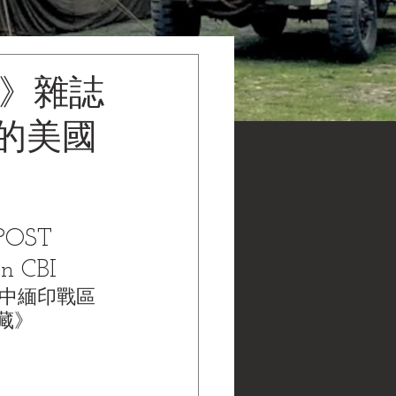
報》雜誌
裡的美國
POST 
n CBI
+中緬印戰區
館藏》