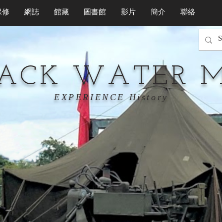
保修
網誌
館藏
圖書館
影片
簡介
聯絡
LACK WATER 
EXPERIENCE History