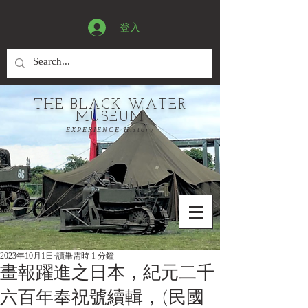
登入
THE BLACK WATER
MUSEUM
EXPERIENCE History
2023年10月1日
讀畢需時 1 分鐘
畫報躍進之日本，紀元二千
六百年奉祝號續輯，(民國