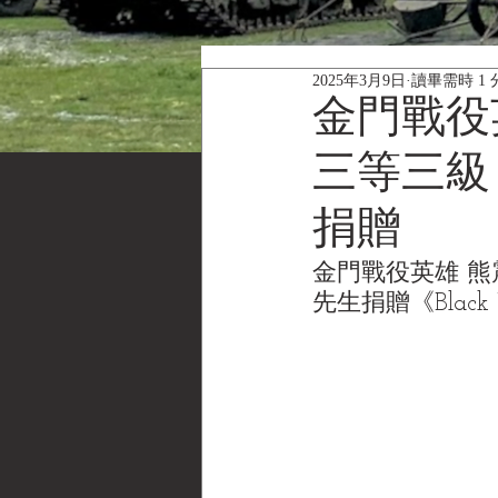
2025年3月9日
讀畢需時 1 
金門戰役
三等三級
捐贈
金門戰役英雄 熊
先生捐贈
《Black