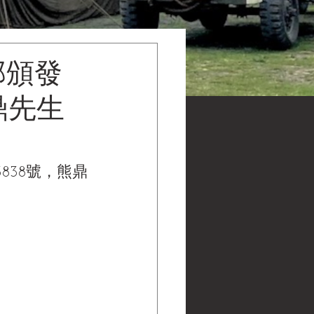
部頒發
鼎先生
838號，熊鼎