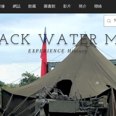
保修
網誌
館藏
圖書館
影片
簡介
聯絡
LACK WATER 
EXPERIENCE History