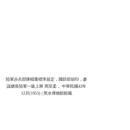
陸軍步兵部隊輜重標準規定，國防部頒印，參
謀總長陸軍一級上將 周至柔， 中華民國42年
12月(1953) | 黑水博物館館藏