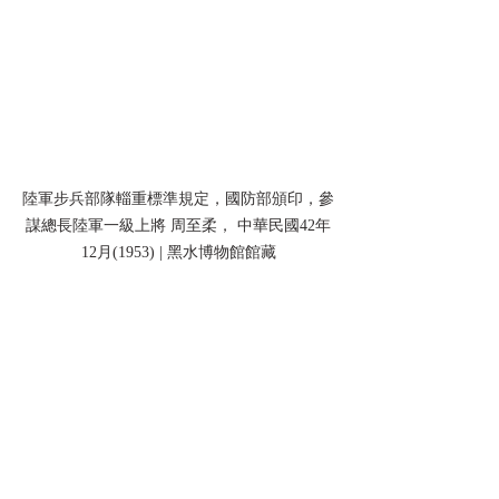
陸軍步兵部隊輜重標準規定，國防部頒印，參
謀總長陸軍一級上將 周至柔， 中華民國42年
12月(1953) | 黑水博物館館藏