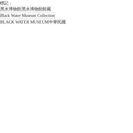
標記：
黑水博物館
黑水博物館館藏
Black Water Museum Collection
BLACK WATER MUSEUM
中華民國
Republic of China
陸軍
ROC
ROC ARMY
ROCA
國防部
1953
步兵
民國42年
步兵師
服裝
裝備
陸軍步兵部隊輜重標準規定
周至柔
工兵營
技令類收藏品
相關文章
查看全部