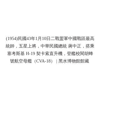
(1954)民國43年1月10日二戰盟軍中國戰區最高
統帥，五星上將，中華民國總統 蔣中正，搭乘
塞考斯基 H-19 契卡索直升機，登艦校閱胡蜂
號航空母艦（CVA-18） | 黑水博物館館藏 