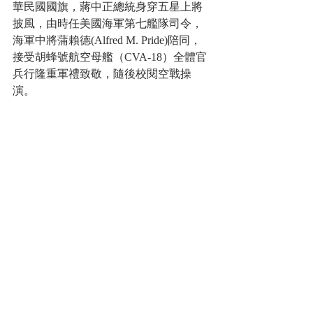
華民國國旗，蔣中正總統身穿五星上將
披風，由時任美國海軍第七艦隊司令，
海軍中將蒲賴德(Alfred M. Pride)陪同，
接受胡蜂號航空母艦（CVA-18）全體官
兵行隆重軍禮致敬，隨後校閱空戰操
演。