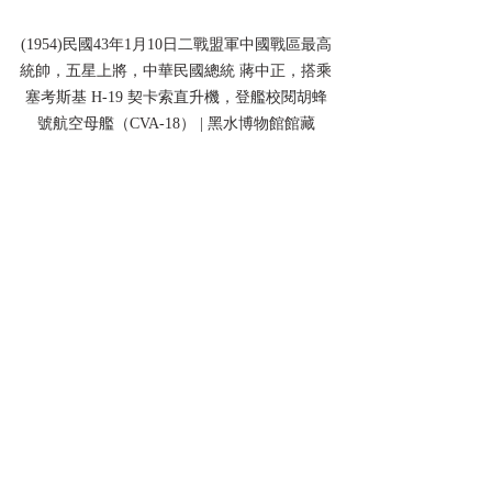
(1954)民國43年1月10日二戰盟軍中國戰區最高
統帥，五星上將，中華民國總統 蔣中正，搭乘
塞考斯基 H-19 契卡索直升機，登艦校閱胡蜂
號航空母艦（CVA-18） | 黑水博物館館藏