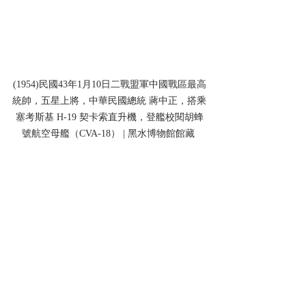
(1954)民國43年1月10日二戰盟軍中國戰區最高
統帥，五星上將，中華民國總統 蔣中正，搭乘
塞考斯基 H-19 契卡索直升機，登艦校閱胡蜂
號航空母艦（CVA-18） | 黑水博物館館藏 