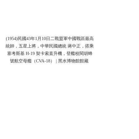
(1954)民國43年1月10日二戰盟軍中國戰區最高
統帥，五星上將，中華民國總統 蔣中正，搭乘
塞考斯基 H-19 契卡索直升機，登艦校閱胡蜂
號航空母艦（CVA-18） | 黑水博物館館藏 