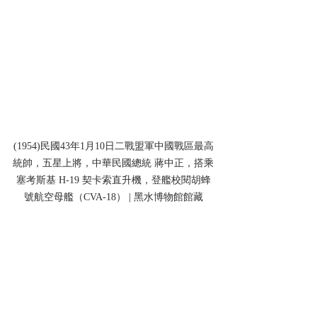
(1954)民國43年1月10日二戰盟軍中國戰區最高
統帥，五星上將，中華民國總統 蔣中正，搭乘
塞考斯基 H-19 契卡索直升機，登艦校閱胡蜂
號航空母艦（CVA-18） | 黑水博物館館藏