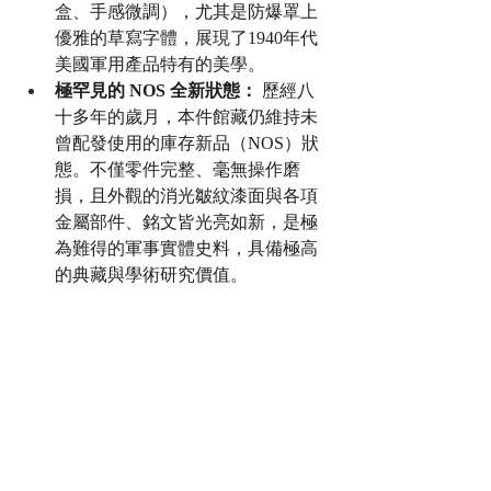
盒、手感微調），尤其是防爆罩上
優雅的草寫字體，展現了1940年代
美國軍用產品特有的美學。
極罕見的 NOS 全新狀態：
 歷經八
十多年的歲月，本件館藏仍維持未
曾配發使用的庫存新品（NOS）狀
態。不僅零件完整、毫無操作磨
損，且外觀的消光皺紋漆面與各項
金屬部件、銘文皆光亮如新，是極
為難得的軍事實體史料，具備極高
的典藏與學術研究價值。