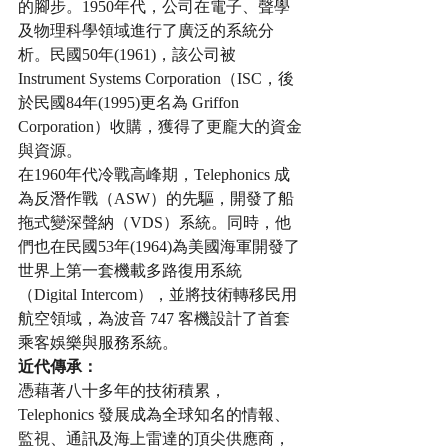
的腳步。1950年代，公司在電子、聲學
及物理科學領域進行了廣泛的系統分
析。民國50年(1961)，該公司被 
Instrument Systems Corporation（ISC，後
於民國84年(1995)更名為 Griffon 
Corporation）收購，獲得了更龐大的資金
與資源。
在1960年代冷戰高峰期，Telephonics 成
為反潛作戰（ASW）的先驅，開發了船
拖式變深聲納（VDS）系統。同時，他
們也在民國53年(1964)為美國海軍開發了
世界上第一套機載多路復用系統
（Digital Intercom），並將技術轉移民用
航空領域，為波音 747 客機設計了首套
乘客娛樂與服務系統。
近代傳承：
憑藉著八十多年的技術積累，
Telephonics 發展成為全球知名的情報、
監視、通訊及海上雷達的頂尖供應商，