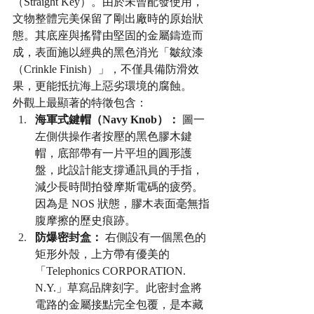
（Straight Key）。由於未曾配發使用，
文物整體完美保留了剛出廠時的原始狀
態。其底座與搖臂由堅固的金屬鑄造而
成，表面施以經典的黑色消光「皺紋漆
（Crinkle Finish）」，不僅具備防滑效
果，更能抵抗海上惡劣環境的腐蝕。
外觀上最顯著的特徵包含：
海軍式鍵帽（Navy Knob）：
 圖一
左側供操作者按壓的黑色膠木鍵
帽，底部帶有一片平坦的圓形護
盤，此設計能支撐通訊員的手指，
減少長時間拍發摩斯電碼的疲勞。
因為是 NOS 狀態，膠木表面毫無指
腹摩擦的歷史痕跡。
防爆密封盒：
 右側設有一個黑色的
矩形外殼，上方帶有優美的
「Telephonics CORPORATION. 
N.Y.」草寫品牌刻字。此密封盒將
電路的金屬接點完全包覆，是本藏