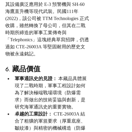
其設備廣泛應用於 E-3 預警機與 SH-60 
海鷹直升機等現代武裝。民國111年
(2022)，該公司被 TTM Technologies 正式
收購，雖然轉換了母公司，但其在二戰
時期所締造的軍事工業傳奇與
「Telephonics」這塊經典草寫招牌，仍透
過如 CTE-26003A 等堅固耐用的歷史文
物被永遠銘記。
6. 藏品價值
軍事通訊史的見證：
 本藏品具體展
現了二戰時期，軍事工程設計如何
為了解決極端戰場環境（防爆需
求）而做出的技術妥協與創新，是
研究海軍通訊史的重要實物。
卓越的工業設計：
 CTE-26003A 結
合了粗獷的軍規要求（厚重底座、
皺紋漆）與精密的機械構造（防爆