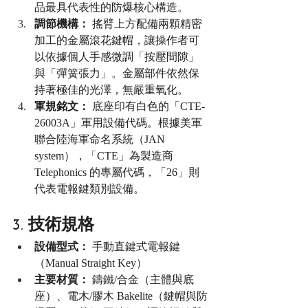
品最具代表性的防爆核心構造。
調節機構：
 搖臂上方配備兩顆精密
加工的金屬滾花鍵帽，讓操作者可
以依據個人手感微調「按壓間隙」
與「彈簧張力」。金屬部件依然保
持著極佳的光澤，無嚴重氧化。
軍規銘文：
 底座印有白色的「CTE-
26003A」軍用設備代碼。根據美軍
聯合陸海軍命名系統（JAN 
system），「CTE」為製造商 
Telephonics 的專屬代碼，「26」則
代表電報鍵類別設備。
3. 技術規格
設備型式：
 手動直鍵式電報鍵
（Manual Straight Key）
主要材質：
 鑄鐵/合金（主體與底
座）、電木/膠木 Bakelite（鍵帽與防