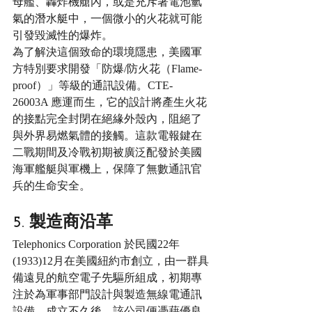
母艦、轟炸機艙內，或是充斥著電池氫
氣的潛水艇中，一個微小的火花就可能
引發毀滅性的爆炸。
為了解決這個致命的環境隱患，美國軍
方特別要求開發「防爆/防火花（Flame-
proof）」等級的通訊設備。CTE-
26003A 應運而生，它的設計將產生火花
的接點完全封閉在絕緣外殼內，阻絕了
與外界易燃氣體的接觸。這款電報鍵在
二戰期間及冷戰初期被廣泛配發於美國
海軍艦艇與軍機上，保障了無數通訊官
兵的生命安全。
5. 製造商沿革
Telephonics Corporation 於民國22年
(1933)12月在美國紐約市創立，由一群具
備遠見的航空電子先驅所組成，初期專
注於為軍事部門設計與製造無線電通訊
設備。成立不久後，該公司便憑藉優良