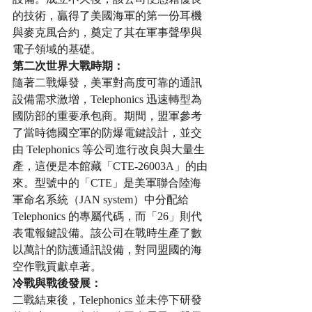
的技術，贏得了美國海軍的第一份耳機
與麥克風合約，奠定了其在軍事聲學與
電子領域的基礎。
第二次世界大戰時期：
隨著二戰爆發，美軍對高度可靠的通訊
設備需求激增，Telephonics 迅速轉型為
國防部的重要承包商。期間，盟軍參考
了當時德國空軍的防爆電鍵設計，並交
由 Telephonics 等公司進行改良與大量生
產，這便是本館藏「CTE-26003A」的由
來。型號中的「CTE」是美軍聯合陸海
軍命名系統（JAN system）中分配給 
Telephonics 的專屬代碼，而「26」則代
表電報鍵設備。該公司在戰時生產了數
以萬計的防護通訊設備，對同盟國的海
空作戰貢獻卓著。
冷戰與戰後發展：
二戰結束後，Telephonics 並未停下研發