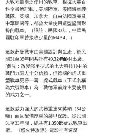
大戰裡最廣泛使用的戰車。根據大英百
科全書所記載，美國陸軍、美國海軍陸
戰隊、英國、加拿大、自由法國軍團及
中華民國等，都曾大量使用這型堅固耐
操的戰車。（譯註：民國33年，中華民
國駐印軍曾接收少量的M4A4。）
這款薛曼戰車由美國設計與生產，於民
國31至35年間共計有
49,324輛
M4出廠。
[參見：改變戰爭型式的七大科技] M4的
戰鬥力讓人十分信賴，但德國的虎式重
型戰車更勝一籌；虎式戰車（正式名稱
為六號戰車）為二戰德軍前線主要使用
的武力之一。
這款威力強大的武器重達50英噸（54公
噸）而且配備厚重的裝甲保護。從民國
31至33年間，總共有
1,350部
虎式戰車出
廠。 《怒火特攻隊》電影裡有這麼一