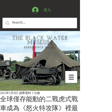
登入
THE BLACK WATER
MUSEUM
EXPERIENCE History
2022年5月9日
讀畢需時 3 分鐘
全球僅存能動的二戰虎式戰
車成為《怒火特攻隊》裡最