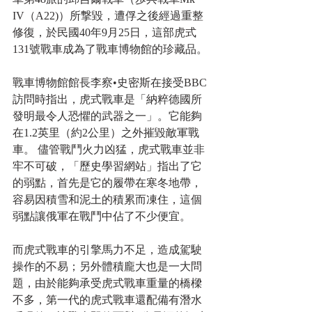
IV（A22)）所撃毀，遭俘之後經過重整
修復，於民國40年9月25日，這部虎式
131號戰車成為了戰車博物館的珍藏品。 
戰車博物館館長李察•史密斯在接受BBC
訪問時指出，虎式戰車是「納粹德國所
發明最令人恐懼的武器之一」。它能夠
在1.2英里（約2公里）之外摧毀敵軍戰
車。 儘管戰鬥火力凶猛，虎式戰車並非
牢不可破，「歷史學習網站」指出了它
的弱點，首先是它的履帶在寒冬地帶，
容易因積雪和泥土的積累而凍住，這個
弱點讓俄軍在戰鬥中佔了不少便宜。
而虎式戰車的引擎馬力不足，造成駕駛
操作的不易；另外體積龐大也是一大問
題，由於能夠承受虎式戰車重量的橋樑
不多，第一代的虎式戰車還配備有潛水