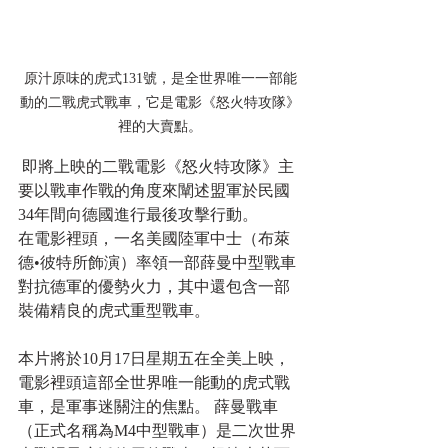
原汁原味的虎式131號，是全世界唯一一部能
動的二戰虎式戰車，它是電影《怒火特攻隊》
裡的大賣點。
 即將上映的二戰電影《怒火特攻隊》主
要以戰車作戰的角度來闡述盟軍於民國
34年間向德國進行最後攻擊行動。 
在電影裡頭，一名美國陸軍中士（布萊
德•彼特所飾演）率領一部薛曼中型戰車
對抗德軍的優勢火力，其中還包含一部
裝備精良的虎式重型戰車。
本片將於10月17日星期五在全美上映，
電影裡頭這部全世界唯一能動的虎式戰
車，是軍事迷關注的焦點。 薛曼戰車
（正式名稱為M4中型戰車）是二次世界