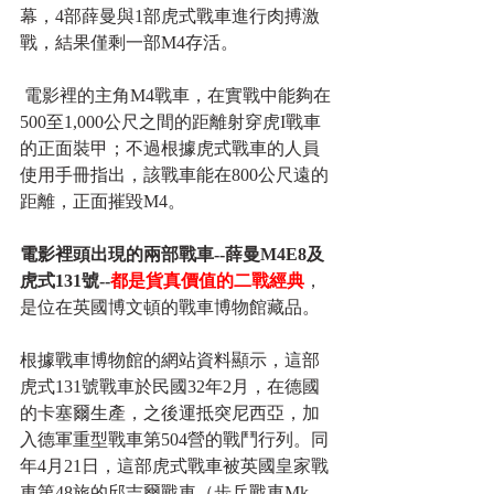
幕，4部薛曼與1部虎式戰車進行肉搏激
戰，結果僅剩一部M4存活。
 電影裡的主角M4戰車，在實戰中能夠在
500至1,000公尺之間的距離射穿虎I戰車
的正面裝甲；不過根據虎式戰車的人員
使用手冊指出，該戰車能在800公尺遠的
距離，正面摧毀M4。 
電影裡頭出現的兩部戰車--薛曼M4E8及
虎式131號--
都是貨真價值的二戰經典
，
是位在英國博文頓的戰車博物館藏品。 
根據戰車博物館的網站資料顯示，這部
虎式131號戰車於民國32年2月，在德國
的卡塞爾生產，之後運抵突尼西亞，加
入德軍重型戰車第504營的戰鬥行列。同
年4月21日，這部虎式戰車被英國皇家戰
車第48旅的邱吉爾戰車（歩兵戰車Mk 