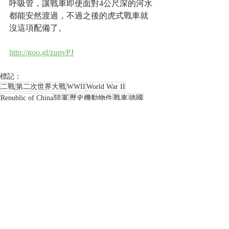
呼吸管，讓戰車即使面對4公尺深的河水
都能安然渡過，不過之後的虎式戰車就
沒這項配備了。 
http://goo.gl/zupvPJ
標記：
二戰
第二次世界大戰
WWII
World War II
Republic of China
陸軍
歷史機動物件
戰車
德國
民國34年
熱機典藏
英國
駐印軍
盟軍
M4
薛曼戰車
薛曼
M4A4
怒火特攻隊
戰車博物館
虎式戰車
虎式131號
伯溫頓
布萊德•彼特
M4E8
卡塞爾
突尼西亞
德軍重型戰車第504營
邱吉爾戰車
李察•史密斯
網誌