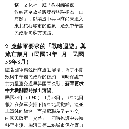
稱「文化社」或「教材編審處」；
報頭甚至故意將發行地誤植為「山
海關」，以製造中共軍隊尚未進入
東北核心城市的假象，避免中華國
民政府向蘇方抗議。
2. 應蘇軍要求的「戰略迴避」與
流亡歲月（民國34年11月 - 民國
35年5月）
隨著國軍精銳部隊逼近瀋陽，為了不撕
毀與中華國民政府的條約，同時保護中
共力量避免過早與國軍決戰，
蘇軍要求
中共機關暫時撤出瀋陽
。
民國34年（1945）11月23日，《東北日
報》在蘇軍安排下隨東北局撤離。這並
非單純的驅逐，而是蘇聯為了在外交上
向國民政府「交差」，同時掩護中共轉
移至本溪、梅河口等二線城市保存實力