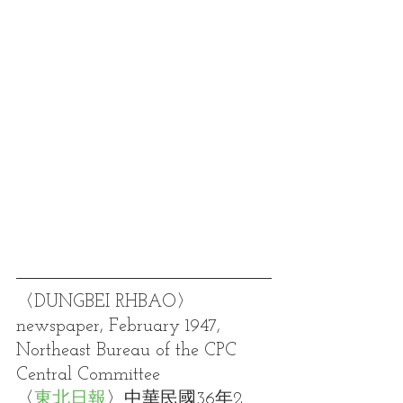
〈DUNGBEI RHBAO〉
newspaper, February 1947, 
Northeast Bureau of the CPC 
Central Committee
〈
東北日報
〉中華民國36年2