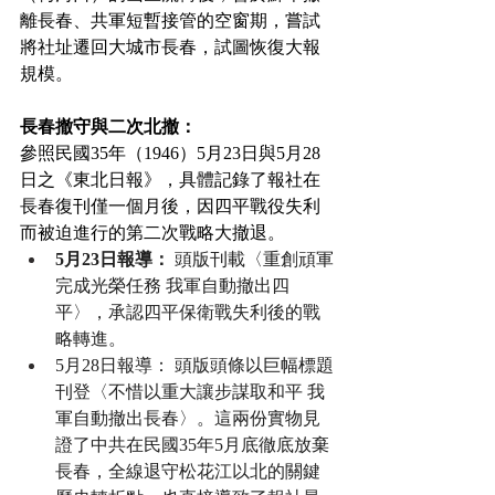
離長春、共軍短暫接管的空窗期，嘗試
將社址遷回大城市長春，試圖恢復大報
規模。
長春撤守與二次北撤：
參照民國35年（1946）5月23日與5月28
日之《東北日報》，具體記錄了報社在
長春復刊僅一個月後，因四平戰役失利
而被迫進行的第二次戰略大撤退。
5月23日報導：
 頭版刊載〈重創頑軍
完成光榮任務 我軍自動撤出四
平〉，承認四平保衛戰失利後的戰
略轉進。
5月28日報導： 頭版頭條以巨幅標題
刊登〈不惜以重大讓步謀取和平 我
軍自動撤出長春〉。這兩份實物見
證了中共在民國35年5月底徹底放棄
長春，全線退守松花江以北的關鍵