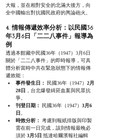
大報，並在相對安全的北滿大後方，向
全中國輸出對抗國民政府的輿論砲火。
4. 情報傳遞效率分析：以民國36
年3月6日「二二八事件」報導為
例
透過本館藏中民國36年（1947）3月6日
關於「二二八事件」的即時報導，可具
體分析當時中共在緊急狀態下的情報傳
遞效能：
事件發生日：
 民國36年（1947）
2月
28日
，台北爆發緝菸血案與民眾抗
爭。
刊登日期：
 民國36年（1947）
3月6
日
。
時效分析：
 考慮到報紙排版與印製
需在前一日完成，該則情報最晚必
須於 
3月5日
 抵達哈爾濱報社編輯