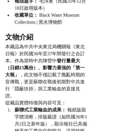
報頭題字：
 毛澤東（民國35年12月
18日啟用版本）
收藏單位：
 Black Water Museum 
Collections | 黑水博物館
文物介紹
本藏品為中共中央東北局機關報《東北
日報》於民國36年至37年間發行之合訂
本。作為當時中共陣營中
發行量最大
（日銷15萬份）、影響力最強的「第一
大報」
，此文物不僅記載了戡亂時期的
宣傳戰，更是蘇聯在戰後初期對中共進
行「隱蔽扶持」與工業輸血的直接見
證。
從藏品實體特徵與內容可見：
蘇聯式工業輸血的成果：
 報紙版面
字體清晰，排版嚴謹（如民國36年1
月2日之新年版），顯示報社已具備
極高的工業化印刷能力。這源於報