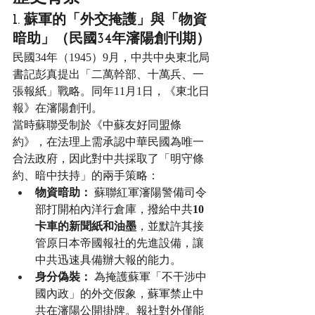
1. 蘇軍的「外交掩護」與「物資
暗助」（民國34年瀋陽創刊期）
民國34年（1945）9月，中共中央東北局
書記彭真提出「二萬幹部、十萬兵、一
張報紙」戰略。同年11月1日，《東北日
報》在瀋陽創刊。
當時蘇聯受制於《中蘇友好同盟條
約》，在法理上需承認中華民國為唯一
合法政府，因此對中共採取了「明守條
約、暗中扶持」的兩手策略：
物資暗助：
 蘇聯紅軍瀋陽警備司令
部打開柏內洋行倉庫，撥給中共
10
卡車的新聞紙和油墨
，並默許其接
管原日本帝國報社的先進設備，讓
中共迅速具備辦大報的能力。
身分偽裝：
 為掩護蘇軍「不干涉中
國內政」的外交假象，蘇軍禁止中
共在瀋陽公開掛牌。報社對外僅能