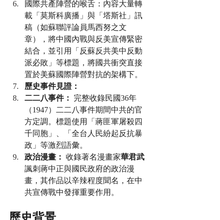
國際共產陣營的喉舌：內容大量轉
載「莫斯科廣播」與「塔斯社」訊
稿（如蘇聯評論員馬西努之文
章），將中國內戰與反美宣傳緊密
結合，並引用「反蘇反共美中反動
派必敗」等標題，將國共衝突直接
置於美蘇國際陣營對抗的架構下。
歷史事件見證：
二二八事件：
 完整收錄民國36年
（1947）二二八事件期間中共的官
方定調。標題使用「蔣匪軍屠殺四
千同胞」、「全台人民紛起反抗暴
政」等激烈語彙。
政治漫畫：
 收錄著名漫畫家
華君武
諷刺蔣中正與國民政府的政治漫
畫，其作品以辛辣程度聞名，在中
共宣傳戰中發揮重要作用。
歷史背景