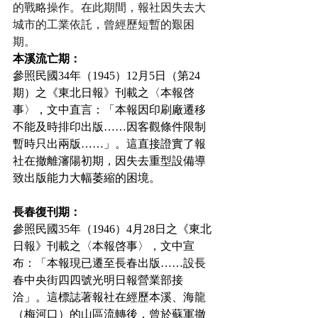
的戰略操作。在此期間，報社因失去大
城市的工業依託，曾經歷短暫的艱困
期。
本溪流亡期：
參照民國34年（1945）12月5日（第24
期）之《東北日報》刊載之〈本報啓
事〉，文中直言：「本報因印刷廠遷移
不能及時排印出版……因客觀條件限制
暫時只出兩版……」。這直接證實了報
社在撤離瀋陽初期，因失去重型設備導
致出版能力大幅萎縮的困境。
長春復刊期：
參照民國35年（1946）4月28日之《東北
日報》刊載之〈本報啓事〉，文中宣
布：「本報現已遷至長春出版……設長
春中央街四四號光明日報營業部接
洽」。這標誌著報社在經歷本溪、海龍
（梅河口）的山區流轉後，曾於蘇軍撤