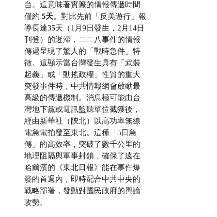
台。這意味著實際的情報傳遞時間
僅約 
5天
。對比先前「反美遊行」報
導長達35天（1月9日發生，2月14日
刊登）的遲滯，二二八事件的情報
傳遞呈現了驚人的「戰時急件」特
徵。這顯示當台灣發生具有「武裝
起義」或「動搖政權」性質的重大
突發事件時，中共情報網會啟動最
高級的傳遞機制。消息極可能由台
灣地下黨或電訊監聽單位截獲後，
經由新華社（陝北）以高功率無線
電急電拍發至東北。這種「5日急
傳」的高效率，突破了數千公里的
地理阻隔與軍事封鎖，確保了遠在
哈爾濱的《東北日報》能在事件爆
發的首週內，即時配合中共中央的
戰略部署，發動對國民政府的輿論
攻勢。