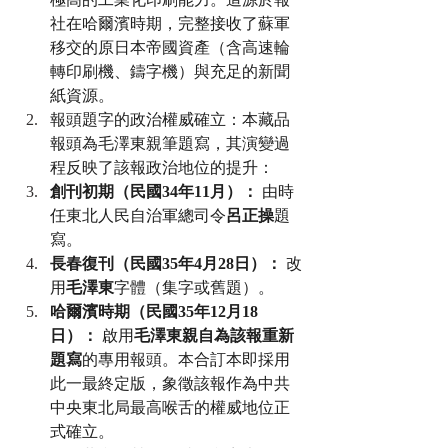
社在哈爾濱時期，完整接收了蘇軍
移交的原日本帝國資產（含高速輪
轉印刷機、鑄字機）與充足的新聞
紙資源。
報頭題字的政治權威確立：本藏品
報頭為毛澤東親筆題寫，其演變過
程反映了該報政治地位的提升：
創刊初期（民國34年11月）：
 由時
任東北人民自治軍總司令
呂正操
題
寫。
長春復刊（民國35年4月28日）：
 改
用
毛澤東
字體（集字或舊題）。
哈爾濱時期（民國35年12月18
日）：
 啟用
毛澤東親自為該報重新
題寫
的專用報頭。本合訂本即採用
此一最終定版，象徵該報作為中共
中央東北局最高喉舌的權威地位正
式確立。