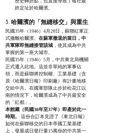
歷史轉折點，也直接導致了報社最
終定址於哈爾濱。
3. 哈爾濱的「無縫移交」與重生
民國35年（1946）4月28日，蘇聯紅軍正
式撤離哈爾濱。
在蘇軍撤退的當日，中
共軍隊即無縫接管該城
，使其成為中共
掌握的第一座大城市。
民國35年（1946）5月，中共東北局機關
正式遷入此地。這並非單純的軍事佔
領，而是蘇聯將控制權、工業基礎（含
原《哈爾濱日報》印刷廠）有計畫地移
交給中共。在國軍部隊止步於松花江以
南的情況下，哈爾濱成為了中共最安全
的「紅都」。
本館藏（民國36年至37年）即產於此一
時期。
 這份合訂本見證了《東北日報》
如何在蘇聯移交的日本帝國工業基礎
上，發展成日發行量15萬份的中共第一