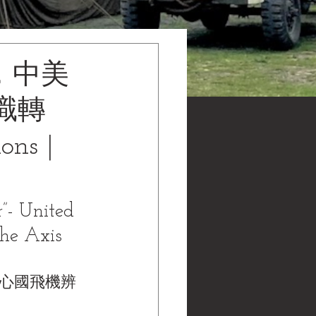
，中美
識轉
ns |
”- United 
The Axis 
軸心國飛機辨