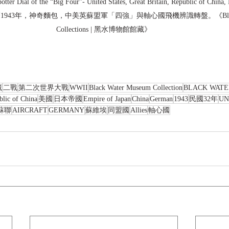
tter Dial of the “Big Four”- United States, Great Britain, Republic of China,
年｜主曆1943年，神奇麵包，中美英蘇盟軍「四強」與軸心國飛機辨識轉盤。《Black W
Collections | 黑水博物館館藏》
藏
二戰
第二次世界大戰
WWII
Black Water Museum Collection
BLACK WAT
blic of China
美國
日本帝國
Empire of Japan
China
German
1943
民國32年
UN
蘇聯
AIRCRAFT
GERMANY
蘇維埃
同盟國
Allies
軸心國