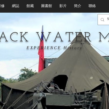
保修
網誌
館藏
圖書館
影片
簡介
聯絡
LACK WATER 
EXPERIENCE History