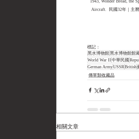
1943, Wonder Bread, the Spo
Aircraft.  民國32
標記：
黑水博物館
黑水博物館館
World War II
中華民國
Repu
German Army
USSR
British
傳單類收藏品
相關文章