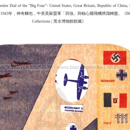
tter Dial of the “Big Four”- United States, Great Britain, Republic of China,
年｜主曆1943年，神奇麵包，中美英蘇盟軍「四強」與軸心國飛機辨識轉盤。《Black W
Collections | 黑水博物館館藏》