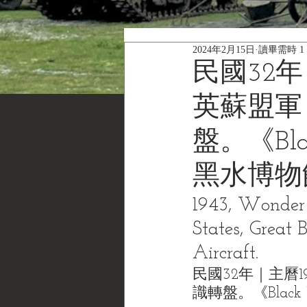
2024年2月15日
讀畢需時 1
民國32
英蘇盟軍
盤。《Black
黑水博物
1943, Wonder B
States, Great 
Aircraft.
民國32年｜主曆
識轉盤。《Black W