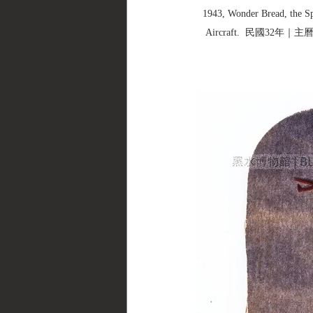
1943, Wonder Bread, the Spo
Aircraft.  民國32