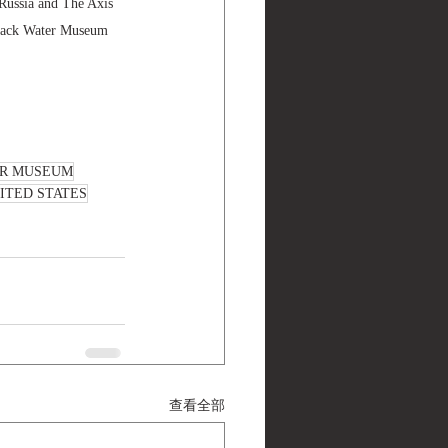
 Russia and The Axis 
ater Museum 
ER MUSEUM
ITED STATES
查看全部