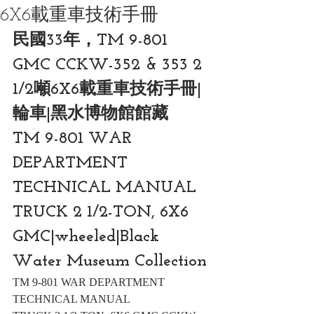
6X6載重車技術手冊
民國33年，TM 9-801 
GMC CCKW-352 & 353 2 
1/2噸6X6載重車技術手冊|
輪車|黑水博物館館藏
TM 9-801 WAR 
DEPARTMENT 
TECHNICAL MANUAL 
TRUCK 2 1/2-TON, 6X6 
GMC|wheeled|Black 
Water Museum Collection
TM 9-801 WAR DEPARTMENT 
TECHNICAL MANUAL