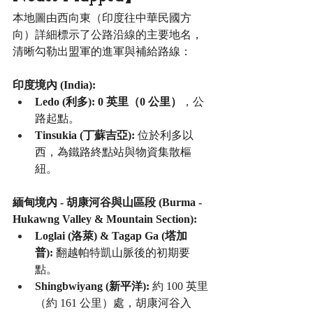
本地圖由西向東（印度往中華民國方
向）詳細標示了公路沿線的主要地名，
清晰勾勒出盟軍的進軍與補給路線：
印度境內 (India):
Ledo (利多):
0 英里（0 公里）
，公
路起點。
Tinsukia (丁蘇吉亞):
 位於利多以
西，為鐵路終點站與物資集散樞
紐。
緬甸境內 - 胡康河谷與山區段 (Burma - 
Hukawng Valley & Mountain Section):
Loglai (洛萊) & Tagap Ga (塔加
普):
 翻越帕特凱山脈後的初期要
點。
Shingbwiyang (新平洋):
 約 100 英里
（約 161 公里）處，胡康河谷入