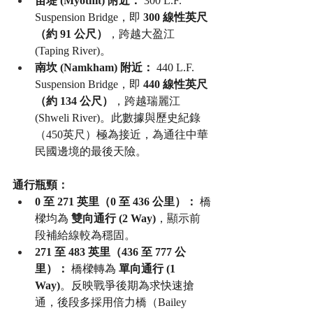
苗堤 (Myothit) 附近：
 300 L.F. 
Suspension Bridge，即 
300 線性英尺
（約 91 公尺）
，跨越大盈江 
(Taping River)。
南坎 (Namkham) 附近：
 440 L.F. 
Suspension Bridge，即 
440 線性英尺
（約 134 公尺）
，跨越瑞麗江 
(Shweli River)。此數據與歷史紀錄
（450英尺）極為接近，為通往中華
民國邊境的最後天險。
通行瓶頸：
0 至 271 英里（0 至 436 公里）：
 橋
樑均為 
雙向通行 (2 Way)
，顯示前
段補給線較為穩固。
271 至 483 英里（436 至 777 公
里）：
 橋樑轉為 
單向通行 (1 
Way)
。反映戰爭後期為求快速搶
通，後段多採用倍力橋（Bailey 