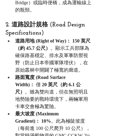
Bridge）或臨時便橋，成為運輸線上
的瓶頸。
2. 道路設計規格 (Road Design 
Specifications)
道路用地 (Right of Way)：
150 英尺
（約 45.7 公尺）
。顯示工兵部隊為
確保路基穩定、排水及軍事防禦視
野（防止日本帝國軍隊埋伏），在
原始叢林中開闢了極寬的廊道。
路面寬度 (Road Surface 
Width)：
 僅 
20 英尺（約 6.1 公
尺）
。雖為雙向道，但在無照明且
地勢險要的戰時環境下，兩輛軍用
卡車交會極為驚險。
最大坡度 (Maximum 
Gradient)：
10%
。此為極陡坡度
（每前進 100 公尺爬升 10 公尺），
對當時滿載物資的 GMC CCKW 2½