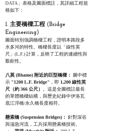
DATA」表格及圖面標註，其詳細工程規
格如下：
1. 主要橋樑工程 (Bridge 
Engineering)
圖面特別強調橋樑工程，證明本路段多
水多河的特性。橋樑長度以「線性英
尺」(L.F.) 計算，反映了工程的連續性與
艱鉅性。
八莫 (Bhamo) 附近的巨型橋樑：
 圖中標
示 
"1200 L.F. Bridge"
，即 
1,200 線性英
尺（約 366 公尺）
。這是全圖標註最長
的單體橋樑結構，與歷史紀錄中伊洛瓦
底江浮橋/永久橋長度相符。
懸索橋 (Suspension Bridges)：
 針對深谷
與湍急河流，工兵採用懸索橋技術。