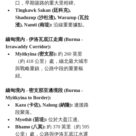
口，早期築路的重大里程碑。
Tingkawk Sakan (廷科克), 
Shaduzup (沙杜渣), Warazup (瓦拉
渣), Namti (南堤):
 沿線重要據點。
緬甸境內 - 伊洛瓦底江走廊 (Burma - 
Irrawaddy Corridor):
Myitkyina (密支那):
 約 260 英里
（約 418 公里）處，緬北最大城市
與戰略重鎮，公路中段的重要樞
紐。
緬甸境內 - 密支那至邊境段 (Burma - 
Myitkyina to Border):
Kazu (卡佐), Nalong (納隆):
 連接路
段聚落。
Myothit (苗堤):
 位於大盈江邊。
Bhamo (八莫):
 約 370 英里（約 595 
公里）處，公路與伊洛瓦底江水運