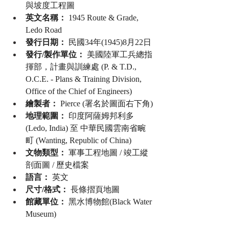
與坡度工程圖
英文名稱：
 1945 Route & Grade, 
Ledo Road
發行日期：
 民國34年(1945)8月22日
發行/製作單位：
 美國陸軍工兵總指
揮部，計畫與訓練處 (P. & T.D., 
O.C.E. - Plans & Training Division, 
Office of the Chief of Engineers)
繪製者：
 Pierce (署名於圖面右下角)
地理範圍：
 印度阿薩姆邦利多 
(Ledo, India) 至 中華民國雲南省畹
町 (Wanting, Republic of China)
文物類型：
 軍事工程地圖 / 竣工縱
剖面圖 / 歷史檔案
語言：
 英文
尺寸/格式：
 長條摺頁地圖
館藏單位：
 黑水博物館(Black Water 
Museum)