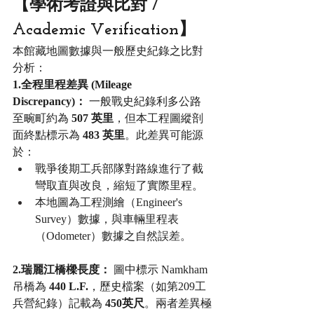
【學術考證與比對 / 
Academic Verification】
本館藏地圖數據與一般歷史紀錄之比對
分析：
1.全程里程差異 (Mileage 
Discrepancy)：
 一般戰史紀錄利多公路
至畹町約為 
507 英里
，但本工程圖縱剖
面終點標示為 
483 英里
。此差異可能源
於：
戰爭後期工兵部隊對路線進行了截
彎取直與改良，縮短了實際里程。
本地圖為工程測繪（Engineer's 
Survey）數據，與車輛里程表
（Odometer）數據之自然誤差。
2.瑞麗江橋樑長度：
 圖中標示 Namkham 
吊橋為 
440 L.F.
，歷史檔案（如第209工
兵營紀錄）記載為 
450英尺
。兩者差異極