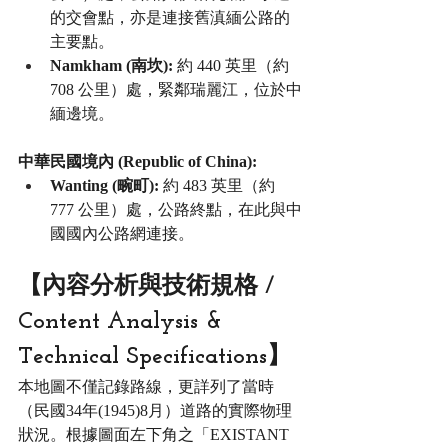
的交會點，亦是連接舊滇緬公路的
主要點。
Namkham (南坎):
 約 440 英里（約 
708 公里）處，緊鄰瑞麗江，位於中
緬邊境。
中華民國境內 (Republic of China):
Wanting (畹町):
 約 483 英里（約 
777 公里）處，公路終點，在此與中
國國內公路網連接。
【內容分析與技術規格 / 
Content Analysis & 
Technical Specifications】
本地圖不僅記錄路線，更詳列了當時
（民國34年(1945)8月）道路的實際物理
狀況。根據圖面左下角之「EXISTANT 