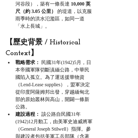
河谷段），築有一條長達 
10,000 英
尺（約 3.05 公里）
 的堤道，以克服
雨季時的洪水氾濫區，如同一道
「水上長城」。
【歷史背景 / Historical 
Context】
戰略需求：
 民國31年(1942)5月，日
本帝國軍隊切斷滇緬公路，中華民
國陷入孤立。為了運送援華物資
（Lend-Lease supplies），盟軍決定
從印度阿薩姆邦出發，穿越緬甸北
部的原始叢林與高山，開闢一條新
公路。
建設過程：
 該公路自民國31年
(1942)12月動工，由美軍史迪威將軍
（General Joseph Stilwell）指揮。參
與建設者包括美軍工兵部隊（含著