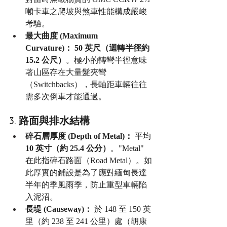
噸卡車之爬坡與煞車性能構成嚴峻
考驗。
最大曲度 (Maximum 
Curvature)：
50 英尺（迴轉半徑約 
15.2 公尺）
。極小的轉彎半徑意味
著山區存在大量髮夾彎
（Switchbacks），長軸距車輛往往
需多次倒車才能通過。
3. 路面與排水結構
碎石層厚度 (Depth of Metal)：
 平均 
10 英寸（約 25.4 公分）
。"Metal" 
在此指碎石路面（Road Metal）。如
此厚實的鋪設是為了應對緬甸長達
半年的季風雨季，防止重型車輛陷
入泥沼。
長堤 (Causeway)：
 於 148 至 150 英
里（約 238 至 241 公里）處（胡康