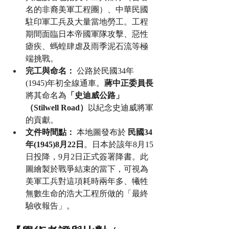
名的非裔美軍工程團）、中華民國
駐印軍工兵及大量當地勞工。工程
期間面臨日本帝國軍隊攻擊、惡性
瘧疾、螞蝗肆虐及雨季泥石流等極
端挑戰。
完工與命名：
 公路於民國34年
(1945)年初全線通車。
蔣中正委員長
將其命名為
「史迪威公路」
（Stilwell Road）
以紀念史迪威將軍
的貢獻。
文件時間點：
 本地圖發布於 
民國34
年(1945)8月22日
。日本於該年8月15
日投降，9月2日正式簽署降書。此
圖繪製於戰爭結束的當下，可視為
美軍工兵對這項耗時兩年多、犧牲
無數生命的浩大工程所做的「最終
驗收報告」。