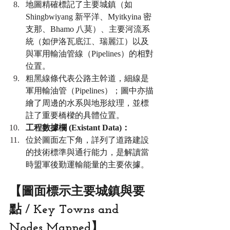
地圖精確標記了主要城鎮（如 
Shingbwiyang 新平洋、Myitkyina 密
支那、Bhamo 八莫）、主要河流系
統（如伊洛瓦底江、瑞麗江）以及
與軍用輸油管線（Pipelines）的相對
位置。
粗黑線條代表公路主幹道，細線是
軍用輸油管（Pipelines）；圖中亦描
繪了周邊的水系與地形紋理，並標
註了重要橋樑的具體位置。
工程數據欄 (Existant Data)：
位於圖面左下角，詳列了道路建設
的技術標準與通行能力，是解讀當
時盟軍後勤運輸能量的主要依據。
【圖面標示主要城鎮與要
點 / Key Towns and 
Nodes Mapped】