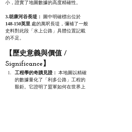
小，證實了地圖數據的高度精確性。
3.胡康河谷長堤：
 圖中明確標出位於 
148-150英里
 處的萬呎長堤，彌補了一般
史料對此段「水上公路」具體位置記載
的不足。
【歷史意義與價值 / 
Significance】
工程學的奇蹟見證：
 本地圖以精確
的數據量化了「利多公路」工程的
艱鉅。它證明了盟軍如何在世界上
地形最破碎、氣候最惡劣的地區，
維持一條重型補給線的運作。特別
是圖中關於橋樑密度與堤道的記
載，證實了這條路被稱為「浮在水
面上的公路」之說。
二戰中緬印戰區 (CBI) 的縮影：
 這