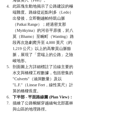
海拔英尺（Feet）。
此區塊生動地揭示了公路建設的極
端難度。路線從起點利多（Ledo）
出發後，立即翻越帕特凱山脈
（Patkai Range）；經過密支那
（Myitkyina）的河谷平原後，於八
莫（Bhamo）至畹町（Wanting）路
段再次急劇爬升至 4,000 英尺（約 
1,219 公尺）以上的高黎貢山脈餘
脈，展現了「雲端上的公路」之險
峻地形。
剖面圖上方詳細標註了沿線主要的
水文與橋樑工程數據，包括密集的 
"Culverts"（涵洞數量）及以 
"L.F."（Linear Feet，線性英尺）計
算的橋樑長度。
下半部 - 平面路線圖 (Plan View)：
描繪了公路蜿蜒穿越緬甸北部叢林
與山區的地理路徑。