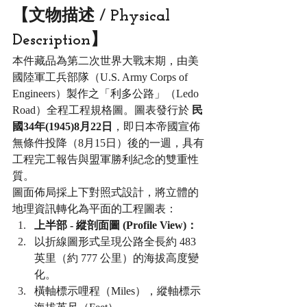
【文物描述 / Physical 
Description】
本件藏品為第二次世界大戰末期，由美
國陸軍工兵部隊（U.S. Army Corps of 
Engineers）製作之「利多公路」（Ledo 
Road）全程工程規格圖。圖表發行於 
民
國34年(1945)8月22日
，即日本帝國宣佈
無條件投降（8月15日）後的一週，具有
工程完工報告與盟軍勝利紀念的雙重性
質。
圖面佈局採上下對照式設計，將立體的
地理資訊轉化為平面的工程圖表：
上半部 - 縱剖面圖 (Profile View)：
以折線圖形式呈現公路全長約 483 
英里（約 777 公里）的海拔高度變
化。
橫軸標示哩程（Miles），縱軸標示