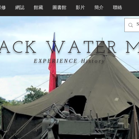
保修
網誌
館藏
圖書館
影片
簡介
聯絡
LACK WATER 
EXPERIENCE History