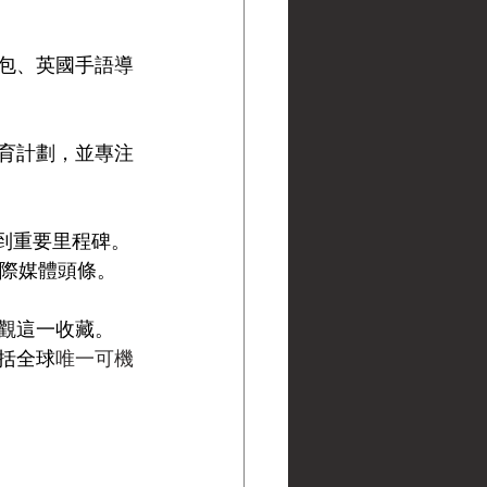
驗包、英國手語導
育計劃，並專注
達到重要里程碑。
國際媒體頭條。
觀這一收藏。
括全球
唯一可機