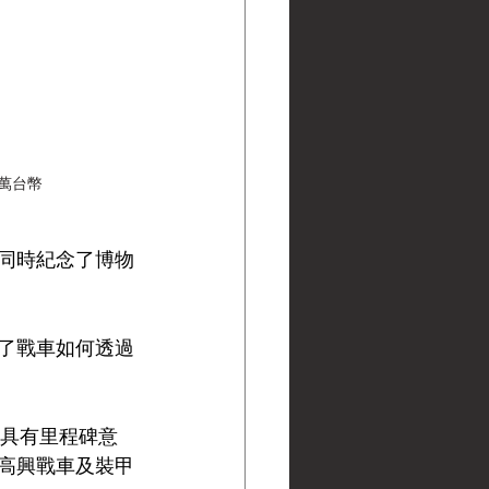
百萬台幣
同時紀念了博物
了戰車如何透過
說是具有里程碑意
高興戰車及裝甲