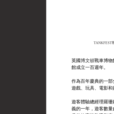
TANKFE
英國
博文頓
戰車博物
館成立一百週年。
作為百年慶典的一部
遊戲、玩具、電影和
遊客體驗總經理羅珊娜·
義的一年，遊客數量