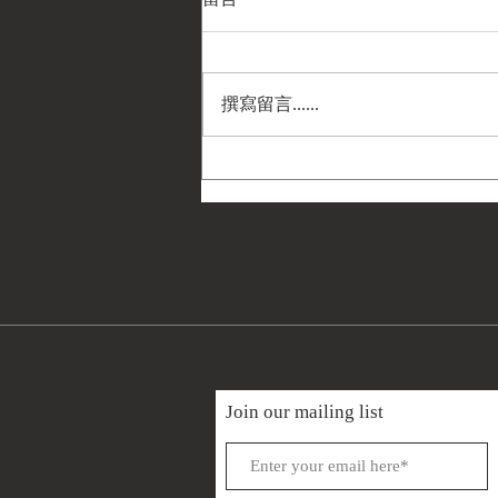
撰寫留言......
民國24年(1935)德國陸軍勤務
條令第293號(H.Dv. 293)《部
隊自行車》正體中文版
Join our mailing list