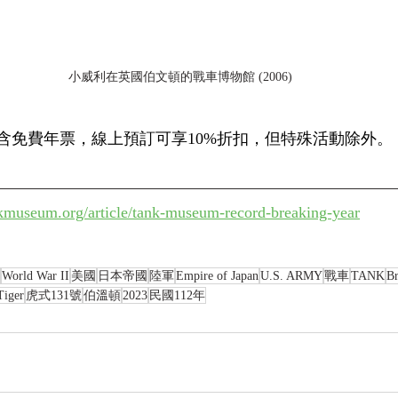
小威利在英國伯文頓的戰車博物館 (2006)
含免費年票，線上預訂可享10%折扣，但特殊活動除外。
nkmuseum.org/article/tank-museum-record-breaking-year
World War II
美國
日本帝國
陸軍
Empire of Japan
U.S. ARMY
戰車
TANK
Br
Tiger
虎式131號
伯溫頓
2023
民國112年