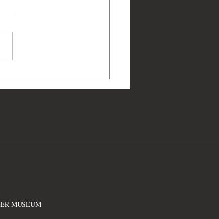
二戰黑科技：美國陸軍航
《諾爾登投彈瞄準儀》
rden Bombsight）操作原
度解析
ATER MUSEUM