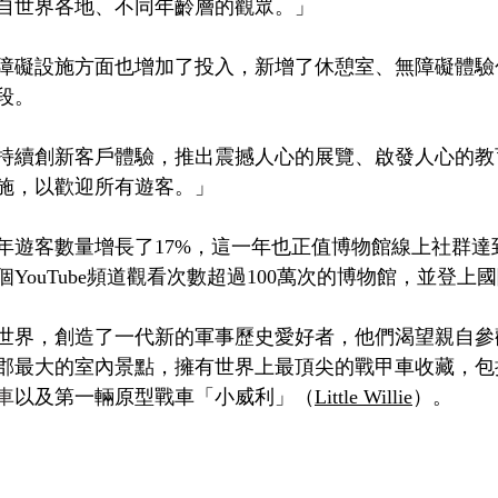
自世界各地、不同年齡層的觀眾。」
在無障礙設施方面也增加了投入，新增了休憩室、無障礙體
段。
持續創新客戶體驗，推出震撼人心的展覽、啟發人心的教
施，以歡迎所有遊客。」
023年遊客數量增長了17%，這一年也正值博物館線上社群
YouTube頻道觀看次數超過100萬次的博物館，並登上
世界，創造了一代新的軍事歷史愛好者，他們渴望親自參
郡最大的室內景點，擁有世界上最頂尖的戰甲車收藏，包
車
以及第一輛原型戰車「小威利」（
Little Willie
）。