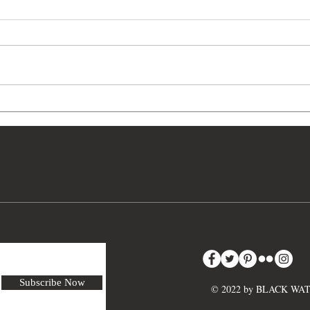
解密二戰黑科技：美國陸軍航
解密
空隊《諾爾登投彈瞄準儀》任
空隊
務執行（Norden Bombsight
（No
Conduct of a Mission ）深度解
理深
析
Subscribe Now
© 2022 by BLACK W