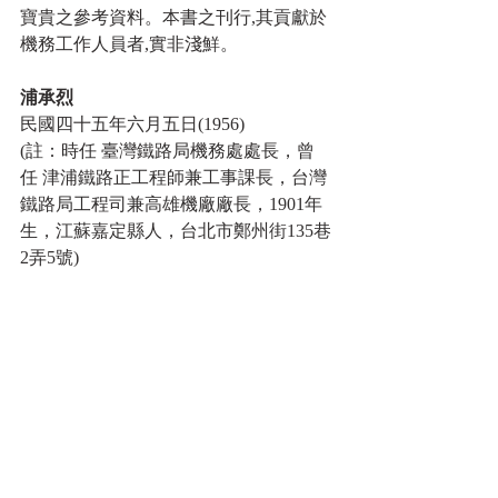
寶貴之參考資料。本書之刊行,其貢獻於
機務工作人員者,實非淺鮮。
浦承烈
民國四十五年六月五日(1956)
(註：時任 臺灣鐵路局機務處處長，曾
任 津浦鐵路正工程師兼工事課長，台灣
鐵路局工程司兼高雄機廠廠長，1901年
生，江蘇嘉定縣人，台北市鄭州街135巷
2弄5號)