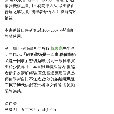
繁雜機構盡量用平易簡單方法,取重點而
普遍之解說,對 初學者領悟方面,當能有所
補益。
本書適於自修研究,或100~200小時訓練
教材使用。
第44屆工程師學會年會時,
賀衷寒
先生會
明白指示:
「研究學術是一回事,傳佈學術
又是一回事」
懇切勉勵,提高一般標準實
重於少數專才。本書雖無特殊論著,但編
者積多次講解經驗,蒐集普遍應用智識,對
傳佈學術自忖不無效,故敢於
柴油電氣
進
而
原子時代
供獻蒸汽機車之解說,尙勉勵
賜敎為感。
徐仁濟
民國四十五年六月五日(1956)