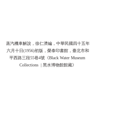
蒸汽機車解說，徐仁濟編，中華民國四十五年
六月十日(1956)初版，榮泰印書館，臺北市和
平西路三段55巷4號《Black Water Museum 
Collections  | 黑水博物館館藏》