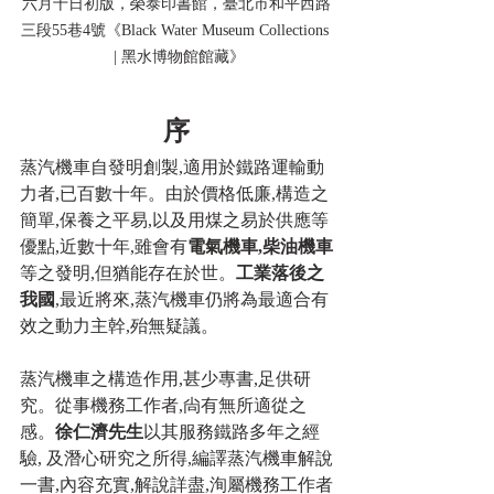
六月十日初版，榮泰印書館，臺北市和平西路
三段55巷4號《Black Water Museum Collections 
 | 黑水博物館館藏》
序
蒸汽機車自發明創製,適用於鐵路運輸動
力者,已百數十年。由於價格低廉,構造之
簡單,保養之平易,以及用煤之易於供應等
優點,近數十年,雖會有
電氣機車,柴油機車
等之發明,但猶能存在於世。
工業落後之
我國
,最近將來,蒸汽機車仍將為最適合有
效之動力主幹,殆無疑議。
蒸汽機車之構造作用,甚少專書,足供研
究。從事機務工作者,尙有無所適從之
感。
徐仁濟先生
以其服務鐵路多年之經
驗, 及潛心研究之所得,編譯蒸汽機車解說
一書,內容充實,解說詳盡,洵屬機務工作者