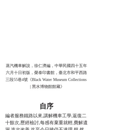
蒸汽機車解說，徐仁濟編，中華民國四十五年
六月十日初版，榮泰印書館，臺北市和平西路
三段55巷4號《Black Water Museum Collections 
 | 黑水博物館館藏》
自序
編者服務鐵路以來,講解機車工學,返復二
十餘次,歷經檢討,每感有棄重就輕,費解遺
漏,迭次改善,迄至今日雖仍不達理 想,然