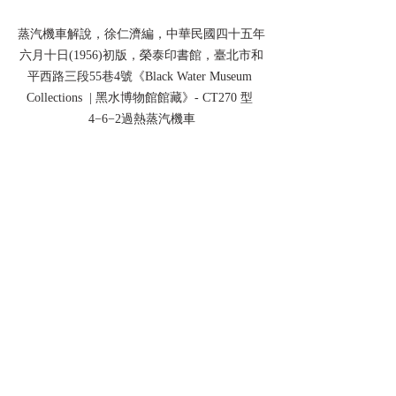
蒸汽機車解說，徐仁濟編，中華民國四十五年
六月十日(1956)初版，榮泰印書館，臺北市和
平西路三段55巷4號《Black Water Museum 
Collections  | 黑水博物館館藏》- CT270 型 
4−6−2過熱蒸汽機車