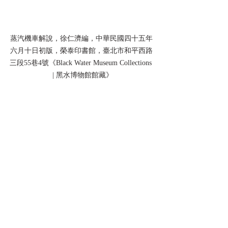
蒸汽機車解說，徐仁濟編，中華民國四十五年
六月十日初版，榮泰印書館，臺北市和平西路
三段55巷4號《Black Water Museum Collections 
 | 黑水博物館館藏》
蒸汽機車解說，徐仁濟編，中華民國四十五年