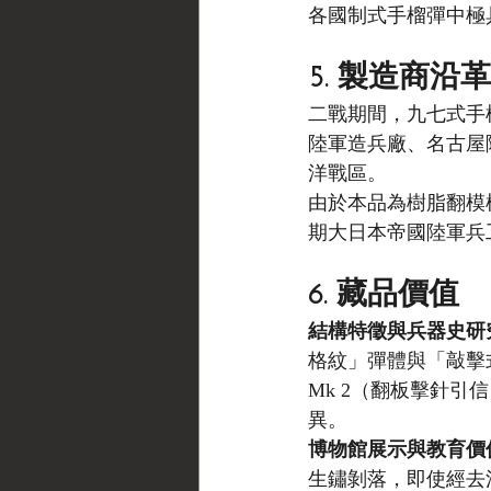
各國制式手榴彈中極
5. 製造商沿革
二戰期間，九七式手
陸軍造兵廠、名古屋
洋戰區。
由於本品為樹脂翻模
期大日本帝國陸軍兵
6. 藏品價值
結構特徵與兵器史研
格紋」彈體與「敲擊
Mk 2（翻板擊針
異。
博物館展示與教育價
生鏽剝落，即使經去