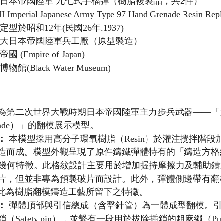
戰日本帝國陸軍 九七式手榴彈（樹脂複製品，共2件）
 Imperial Japanese Army Type 97 Hand Grenade Resin Repli
定型於昭和12年(民國26年.1937)
戰大日本帝國陸軍兵工廠（原型製造）
國 (Empire of Japan)
物館(Black Water Museum)
為第二次世界大戰時期日本帝國陸軍主力步兵武器——「
Grenade）」的翻模展示模型。
：
 本模型採用高分子環氧樹脂（Resin）於灌注攪拌階
造而成。模型外觀呈現了原件鑄鐵彈體特有的「鑄造方格紋彈
body）」幾何特徵。此格紋設計主要用於增加握持摩擦力及輔
片，但並非專為預製破片而設計。此外，彈體側邊帶有翻
ne），此為樹脂翻模鑄造工藝所留下之特徵。
：
 彈體頂部與引信總成（含擊針管）為一體成型翻模。
Safety pin），並繫有一段用於拔除插銷的粗麻繩（Pull