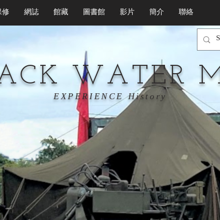
保修
網誌
館藏
圖書館
影片
簡介
聯絡
LACK WATER 
EXPERIENCE History