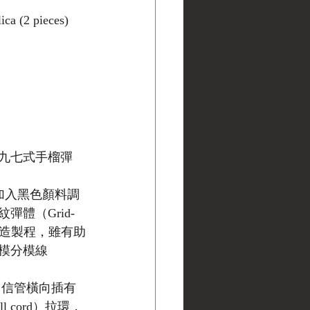
ca (2 pieces)
九七式手榴彈
段加入黑色顏料調
體（Grid-
助鑄造製程，雖有助
模分模線
引信管橫向插有
 cord）拉環，