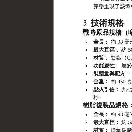
完整重現了該型
3. 技術規格
戰時原品規格（昭和
全長：
 約 98 毫
最大直徑：
 約 5
材質：
 鑄鐵（Ca
功能屬性：
 屬於
裝藥量與配方：
全重：
 約 450 克
點火引信：
 九七
秒）
樹脂複製品規格
全長：
 約 98 毫
最大直徑：
 約 5
材質：
 環氧樹脂