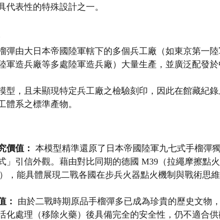
具代表性的特殊設計之一。
榴彈由大日本帝國陸軍轄下的多個兵工廠（如東京第一陸
陸軍造兵廠等多處陸軍造兵廠）大量生產，並廣泛配發於
模型，且未顯現特定兵工廠之檢驗刻印，因此在館藏紀錄
工體系之標準產物。
究價值：
 本模型精準還原了日本帝國陸軍九七式手榴彈
式」引信外觀。藉由對比同期的德國 M39（拉繩摩擦點火
引信），能具體展現二戰各國在步兵火器點火機制與戰術思
值：
 由於二戰時期原品手榴彈多已成為珍貴的歷史文物
活化處理（移除火藥）後具備完全的安全性，仍不適合供