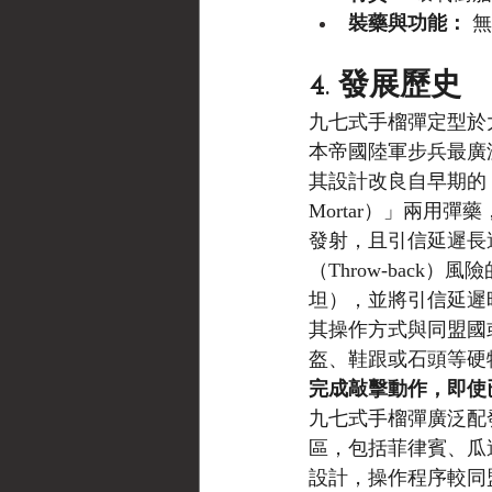
裝藥與功能：
 
4. 發展歷史
九七式手榴彈定型於大日
本帝國陸軍步兵最廣
其設計改良自早期的
Mortar）」兩用彈
發射，且引信延遲長達
（Throw-bac
坦），並將引信延遲時
其操作方式與同盟國
盔、鞋跟或石頭等硬
完成敲擊動作，即使
九七式手榴彈廣泛配
區，包括菲律賓、瓜
設計，操作程序較同