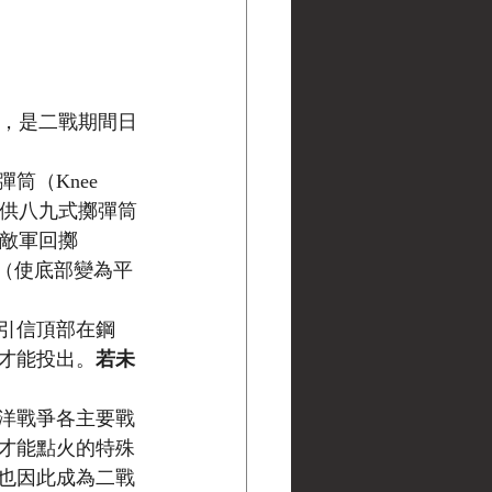
年），是二戰期間日
（Knee 
e）供八九式擲彈筒
遭敵軍回擲
口（使底部變為平
引信頂部在鋼
才能投出。
若未
平洋戰爭各主要戰
才能點火的特殊
也因此成為二戰