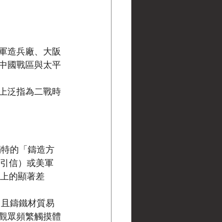
軍造兵廠、大阪
中國戰區與太平
上泛指為二戰時
獨特的「鑄造方
引信）或美軍 
維上的顯著差
，且鑄鐵材質易
觀眾頻繁觸摸體