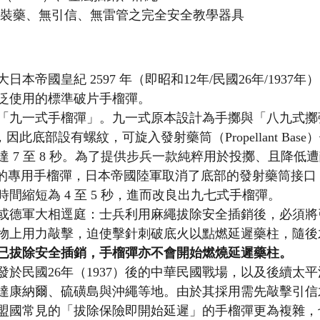
無裝藥、無引信、無雷管之完全安全教學器具
本帝國皇紀 2597 年（即昭和12年/民國26年/1937
泛使用的標準破片手榴彈。
「九一式手榴彈」。九一式原本設計為手擲與「八九式擲彈筒
藥，因此底部設有螺紋，可旋入發射藥筒（Propellant Bas
 7 至 8 秒。為了提供步兵一款純粹用於投擲、且降低
k）風險的專用手榴彈，日本帝國陸軍取消了底部的發射藥筒接
間縮短為 4 至 5 秒，進而改良出九七式手榴彈。
或德軍大相逕庭：士兵利用麻繩拔除安全插銷後，必須將
物上用力敲擊，迫使擊針刺破底火以點燃延遲藥柱，隨後
已拔除安全插銷，手榴彈亦不會開始燃燒延遲藥柱。
發於民國26年（1937）後的中華民國戰場，以及後續太
達康納爾、硫磺島與沖繩等地。由於其採用需先敲擊引信
盟國常見的「拔除保險即開始延遲」的手榴彈更為複雜，