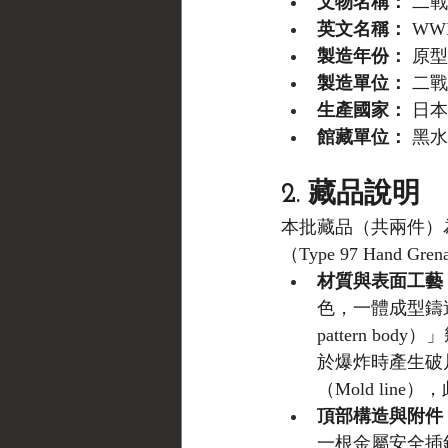
文物名稱：
 二
英文名稱：
 WWII
製造年份：
 原型
製造單位：
 二
生產國家：
 日本帝
館藏單位：
 黑水博
2. 藏品說明
本批藏品（共兩件）
（Type 97 Hand 
材質與表面工藝
色，一體成型鑄
pattern 
於爆炸時產生破
（Mold li
頂部構造與附件
一根金屬安全插銷（