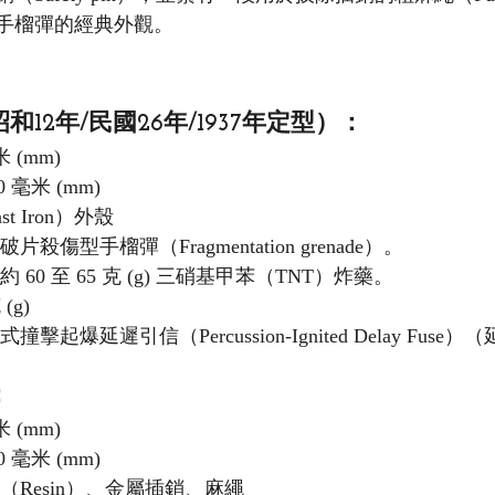
手榴彈的經典外觀。
12年/民國26年/1937年定型）：
米 (mm)
0 毫米 (mm)
st Iron）外殼
破片殺傷型手榴彈（Fragmentation grenade）。
 約 60 至 65 克 (g) 三硝基甲苯（TNT）炸藥。
 (g)
式撞擊起爆延遲引信（Percussion-Ignited Delay Fuse）（
：
米 (mm)
0 毫米 (mm)
（Resin）、金屬插銷、麻繩