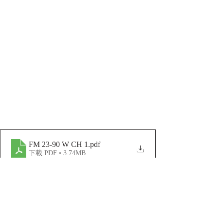
FM 23-90 W CH 1
.pdf
下載 PDF • 3.74MB
DTIC_AD0107580
.pdf
下載 PDF • 3.08MB