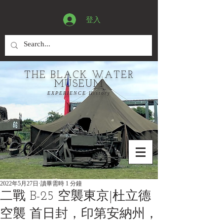
登入
THE BLACK WATER
MUSEUM
EXPERIENCE History
2022年5月27日
讀畢需時 1 分鐘
二戰 B-25 空襲東京|杜立德
空襲 首日封，印第安納州，