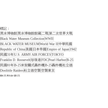
標記：
黑水博物館
黑水博物館館藏
二戰
第二次世界大戰
Black Water Museum Collection
WWII
BLACK WATER MUSEUM
World War II
中華民國
Republic of China
美國
日本帝國
Empire of Japan
1942
民國31年
U.S. ARMY AIR FORCES
TOKYO
Franklin D. Roosevelt
珍珠港
FDC
Pearl Harbor
B-25
民國81年
B-25米契爾式轟炸機
B-25轟炸機
杜立德
Doolittle Raiders
杜立德空襲
空襲東京
郵品類收藏品