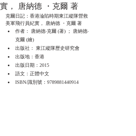
實， 唐納德 ・克爾 著
克爾日記：香港淪陷時期東江縱隊營救
美軍飛行員紀實， 唐納德 ・克爾 著
作者： 唐納德‧克爾 (著) ； 唐納德‧
克爾 (繪)
出版社： 東江縱隊歷史研究會
出版地：香港
出版日期：2015
語文：正體中文
ISBN/識別號：9789881440914