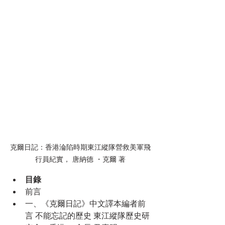
克爾日記：香港淪陷時期東江縱隊營救美軍飛
行員紀實， 唐納德 ・克爾 著
目錄
前言
一、《克爾日記》中文譯本編者前
言 不能忘記的歷史 東江縱隊歷史研