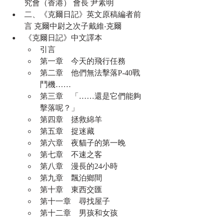
究會（香港） 會長 尹素明
二、《克爾日記》英文原稿編者前
言 克爾中尉之次子戴維‧克爾
《克爾日記》中文譯本
引言
第一章　今天的飛行任務
第二章　他們無法擊落P-40戰
鬥機……
第三章　「……還是它們能夠
擊落呢？」
第四章　拯救綿羊
第五章　捉迷藏
第六章　夜貓子的第一晚
第七章　不速之客
第八章　漫長的24小時
第九章　飄泊鄉間
第十章　東西交匯
第十一章　尋找屋子
第十二章　男孩和女孩