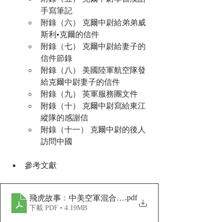
手寫筆記
附錄（六） 克爾中尉給弟弟威
斯利•克爾的信件
附錄（七） 克爾中尉給妻子的
信件節錄
附錄（八） 美國陸軍航空隊發
給克爾中尉妻子的信件
附錄（九） 英軍服務團文件
附錄（十） 克爾中尉寫給東江
縱隊的感謝信
附錄（十一） 克爾中尉的後人
訪問中國
參考文獻
.pdf
飛虎故事﹕中美空軍混合團克爾上尉香港歷險記
下載 PDF • 4.19MB