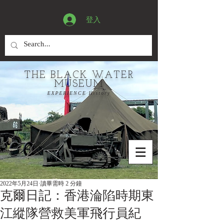
登入
THE BLACK WATER
MUSEUM
EXPERIENCE History
2022年5月24日
讀畢需時 2 分鐘
克爾日記：香港淪陷時期東
江縱隊營救美軍飛行員紀