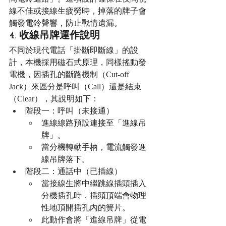
線不佳或接線生疲勞時，掉落的牌子會
觸發電鈴聲響，防止戰情遺漏。
4. 收線吊牌運作說明
不同於現代電話「掛斷即斷線」的設
計，本機採用磁石式原理，同樣搖動發
電機，因插孔的斷路機制（Cut-off 
Jack）來區分是呼叫（Call）還是結束
（Clear），其說明如下：
階段一：呼叫（未接通）
進線線路預設連接至「進線吊
牌」。
當分機轉動手柄，電流觸發進
線吊牌落下。
階段二：通話中（已插線）
當接線生將中繼跳線插頭插入
分機插孔時，插頭頂端會物理
性地頂開插孔內的簧片。
此動作會將「進線吊牌」從電