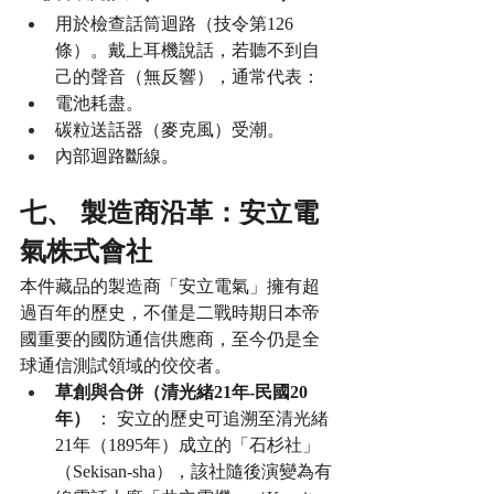
用於檢查話筒迴路（技令第126
條）。戴上耳機說話，若聽不到自
己的聲音（無反響），通常代表：
電池耗盡。
碳粒送話器（麥克風）受潮。
內部迴路斷線。
七、 製造商沿革：安立電
氣株式會社
本件藏品的製造商「安立電氣」擁有超
過百年的歷史，不僅是二戰時期日本帝
國重要的國防通信供應商，至今仍是全
球通信測試領域的佼佼者。
草創與合併（清光緒21年-民國20
年）
 ： 安立的歷史可追溯至清光緒
21年（1895年）成立的「石杉社」
（Sekisan-sha），該社隨後演變為有