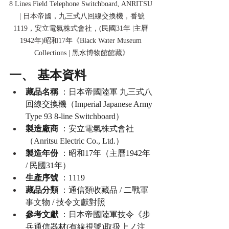
8 Lines Field Telephone Switchboard, 
ANRITSU 
| 日本帝國，九三式八回線交換機，番號
1119，安立電氣株式會社，(民國31年 |主曆 
1942年)昭和17年《Black Water Museum 
Collections | 黑水博物館館藏》
一、 基本資料
藏品名稱
 ：日本帝國陸軍 九三式八
回線交換機（Imperial Japanese Army 
Type 93 8-line Switchboard）
製造廠商
 ：安立電氣株式會社
（Anritsu Electric Co., Ltd.）
製造年份
 ：昭和17年（主曆1942年 
/ 民國31年）
生產序號
 ：1119
藏品分類
 ：通信類收藏品 / 二戰軍
事文物 / 技令文獻對照
參考文獻
 ：日本帝國陸軍技令《步
兵通信器材(有線視號)取扱上ノ注