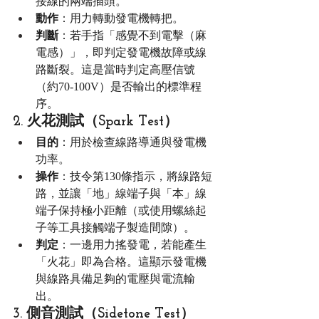
接線的兩端插頭。
動作
：用力轉動發電機轉把。
判斷
：若手指「感覺不到電擊（麻
電感）」，即判定發電機故障或線
路斷裂。這是當時判定高壓信號
（約70-100V）是否輸出的標準程
序。
2. 火花測試（Spark Test）
目的
：用於檢查線路導通與發電機
功率。
操作
：技令第130條指示，將線路短
路，並讓「地」線端子與「本」線
端子保持極小距離（或使用螺絲起
子等工具接觸端子製造間隙）。
判定
：一邊用力搖發電，若能產生
「火花」即為合格。這顯示發電機
與線路具備足夠的電壓與電流輸
出。
3. 側音測試（Sidetone Test）