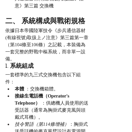
意》第三篇 交換機
二、 系統構成與戰術規格
依據日本帝國陸軍技令《步兵通信器材
(有線視號)取扱上ノ注意》第三篇第一章
（第104條至106條）之記載，本裝備為
一套完整的野戰中樞系統，而非單一設
備。
1. 系統組成
一套標準的九三式交換機包含以下組
件：
本體
 ：交換機箱體。
接線生電話機（Operator's 
Telephone）
 ：供總機人員使用的送
受話器（通常為胸掛式麥克風與頭
戴式耳機）。
技令警語（第114條增補）
：胸掛式
送受話機的麥克風臂設計有電源開