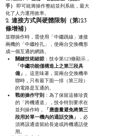
手）
 即可統籌操作整組並列系統，最大
化了人力運用效率。
2. 連接方式與硬體限制（第123
條增補）
並聯操作時，需使用「中繼跳線」連接
兩機的「中繼栓孔」，使兩台交換機形
成一個互通的網路。
關鍵技術細節
：技令第123條顯示，
「中繼功能僅構造上之第三段具
備」
。這意味著，當兩台交換機串
聯時，只有最下面一排（第三段）
的電路是互通的。
戰術操作守則
：為了保留這條珍貴
的「跨機通道」，技令特別要求在
並列操作時，
「應盡量避免將第三
段用於單一機內的通話交換」
，必
須將該通道留給長途或跨機通話使
用。