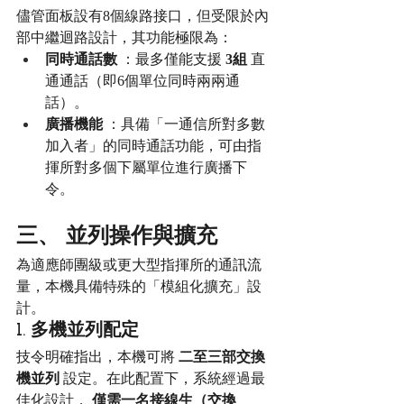
儘管面板設有8個線路接口，但受限於內
部中繼迴路設計，其功能極限為：
同時通話數
 ：最多僅能支援 
3組
 直
通通話（即6個單位同時兩兩通
話）。
廣播機能
 ：具備「一通信所對多數
加入者」的同時通話功能，可由指
揮所對多個下屬單位進行廣播下
令。
三、 並列操作與擴充
為適應師團級或更大型指揮所的通訊流
量，本機具備特殊的「模組化擴充」設
計。
1. 多機並列配定
技令明確指出，本機可將 
二至三部交換
機並列
 設定。在此配置下，系統經過最
佳化設計， 
僅需一名接線生（交換