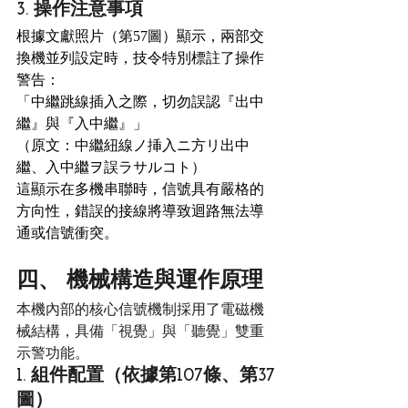
3. 操作注意事項
根據文獻照片（第57圖）顯示，兩部交
換機並列設定時，技令特別標註了操作
警告：
「中繼跳線插入之際，切勿誤認『出中
繼』與『入中繼』」
（原文：中繼紐線ノ挿入ニ方リ出中
繼、入中繼ヲ誤ラサルコト）
這顯示在多機串聯時，信號具有嚴格的
方向性，錯誤的接線將導致迴路無法導
通或信號衝突。
四、 機械構造與運作原理
本機內部的核心信號機制採用了電磁機
械結構，具備「視覺」與「聽覺」雙重
示警功能。
1. 組件配置（依據第107條、第37
圖）