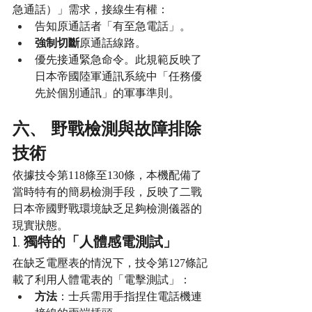
急通話）」需求，接線生有權：
告知原通話者「有至急電話」。
強制切斷
原通話線路。
優先接通緊急命令。此規範反映了
日本帝國陸軍通訊系統中「任務優
先於個別通訊」的軍事準則。
六、 野戰檢測與故障排除
技術
依據技令第118條至130條，本機配備了
當時特有的簡易檢測手段，反映了二戰
日本帝國野戰環境缺乏足夠檢測儀器的
現實狀態。
1. 獨特的「人體感電測試」
在缺乏電壓表的情況下，技令第127條記
載了利用人體電表的「電擊測試」：
方法
：士兵需用手指捏住電話機連