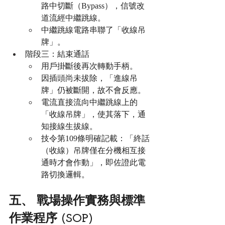
路中切斷（Bypass），信號改
道流經中繼跳線。
中繼跳線電路串聯了「收線吊
牌」。
階段三：結束通話
用戶掛斷後再次轉動手柄。
因插頭尚未拔除，「進線吊
牌」仍被斷開，故不會反應。
電流直接流向中繼跳線上的
「收線吊牌」，使其落下，通
知接線生拔線。
技令第109條明確記載：「終話
（收線）吊牌僅在分機相互接
通時才會作動」，即佐證此電
路切換邏輯。
五、 戰場操作實務與標準
作業程序 (SOP)