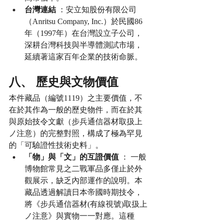
台灣連結
 ：安立知股份有限公司
（Anritsu Company, Inc.）於民國86
年（1997年）在台灣設立子公司，
深耕台灣科技與半導體測試市場，
延續著這家百年企業的技術命脈。
八、 歷史與文物價值
本件藏品（編號1119）之主要價值，不
在於其作為一般的歷史物件，而在於其
與原始技令文獻（步兵通信器材取扱上
ノ注意）的完整對照，構成了極為罕見
的「可驗證性技術史料」。
「物」與「文」的互證價值
 ： 一般
博物館常見之二戰軍品多僅止於外
觀展示，缺乏內部運作的說明。本
藏品透過解讀日本帝國時期技令，
將《步兵通信器材(有線視號)取扱上
ノ注意》與實物一一對應。這種