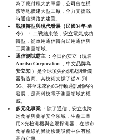
為了應付龐大的軍需，公司曾在橫
濱等地擴建大型工廠，全力支援戰
時通信網路的建置。
戰後轉型與現代發展（民國34年-至
今）
 ： 二戰結束後，安立電氣成功
轉型，從軍用通信轉向民用通信與
工業測量領域。
通信測試霸主
 ：今日的安立（現名 
Anritsu Corporation
 ，中文品牌為 
安立知
 ）是全球頂尖的測試測量儀
器製造商。其技術支撐了從2G到
5G、甚至未來的6G行動通訊網路的
發展，是高科技電子測量領域的權
威。
多元化事業
 ：除了通信，安立也跨
足食品與藥品安全領域，生產工業
用X光檢測機與金屬探測器，在超市
食品產線的異物檢測設備中佔有極
高市佔率。