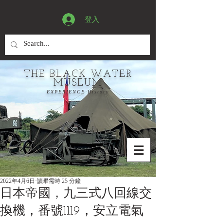
登入
THE BLACK WATER
MUSEUM
EXPERIENCE History
2022年4月6日
讀畢需時 25 分鐘
日本帝國，九三式八回線交
換機，番號1119，安立電氣