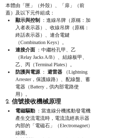
本體由「匣」（外殼）、「扉」（前
蓋）及以下元件組成：
顯示與控制
 ：進線吊牌（原稱：加
入者表示器）、收線吊牌（原稱：
終話表示器）、連合電鍵
（Combination Keys）。
連接介面
 ：中繼栓孔甲、乙
（Relay Jacks A/B）、結線板甲、
乙、丙（Terminal Plates）。
防護與電源
 ： 
避雷器
 （Lightning 
Arrester，保護線路）、配線盤、蓄
電器（Battery，供內部電路使
用）。
2. 信號接收機械原理
電磁驅動
 ：當進線分機搖動發電機
產生交流電流時，電流流經表示器
內部的「電磁石」（Electromagnet）
線圈。