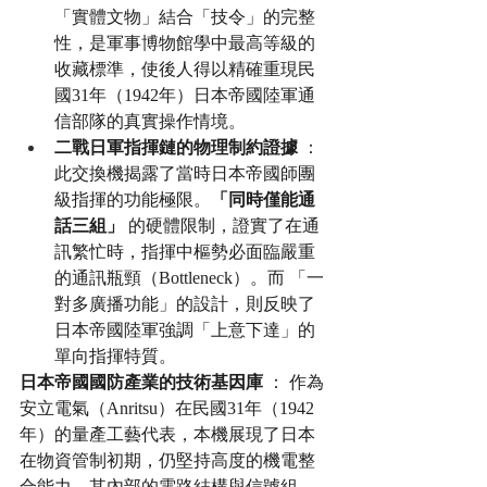
「實體文物」結合「技令」的完整
性，是軍事博物館學中最高等級的
收藏標準，使後人得以精確重現民
國31年（1942年）日本帝國陸軍通
信部隊的真實操作情境。
二戰日軍指揮鏈的物理制約證據
 ： 
此交換機揭露了當時日本帝國師團
級指揮的功能極限。
「同時僅能通
話三組」
 的硬體限制，證實了在通
訊繁忙時，指揮中樞勢必面臨嚴重
的通訊瓶頸（Bottleneck）。而 「一
對多廣播功能」的設計，則反映了
日本帝國陸軍強調「上意下達」的
單向指揮特質。
日本帝國國防產業的技術基因庫
 ： 作為
安立電氣（Anritsu）在民國31年（1942
年）的量產工藝代表，本機展現了日本
在物資管制初期，仍堅持高度的機電整
合能力。其內部的電路結構與信號組