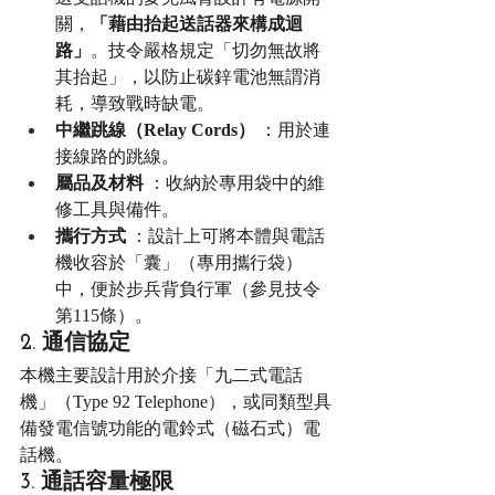
關，
「藉由抬起送話器來構成迴
路」
。技令嚴格規定「切勿無故將
其抬起」，以防止碳鋅電池無謂消
耗，導致戰時缺電。
中繼跳線（Relay Cords）
 ：用於連
接線路的跳線。
屬品及材料
 ：收納於專用袋中的維
修工具與備件。
攜行方式
 ：設計上可將本體與電話
機收容於「囊」（專用攜行袋）
中，便於步兵背負行軍（參見技令
第115條）。
2. 通信協定
本機主要設計用於介接「九二式電話
機」（Type 92 Telephone），或同類型具
備發電信號功能的電鈴式（磁石式）電
話機。
3. 通話容量極限