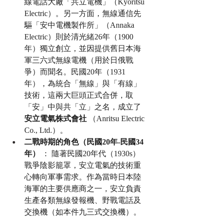
線電話大廠「共立電機」（Kyoritsu 
Electric）。另一方面，無線通信先
驅「安中電機製作所」（Annaka 
Electric）則於清光緒26年（1900
年）獨立創立，並因提供舊日本海
軍三六式無線電機（用於日俄戰
爭）而聞名。民國20年（1931
年），為統合「無線」與「有線」
技術，這兩大巨頭正式合併，取
「安」中與共「立」之名，成立了 
安立電氣株式會社
 （Anritsu Electric 
Co., Ltd.）。
二戰時期的角色（民國20年-民國34
年）
 ： 隨著民國20年代（1930s）
戰爭陰影籠罩，安立電氣的技術重
心轉向軍事需求。作為當時日本陸
海軍的主要供應商之一，安立負責
生產各類無線發報機、野戰電話及
交換機（如本件九三式交換機）。