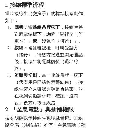
1. 接線標準流程
當時接線生（交換手）的標準接線動作
如下：
應答
：當
進線吊牌
落下，接線生將
對應電鍵扳下，詢問「哪裡？（何
處へ）」
或
「幾號？（何番）」。
接續
：複誦確認後，呼叫受話方
（搖鈴），待雙方接通並開始通話
後，接線生將電鍵復位（退出線
路）。
監聽與切斷
：當「收線吊牌」落下
（代表用戶已搖鈴示警結束），接
線生需介入確認通話是否結束，並
在收到切斷請求時，確認「沒問
題」後方可拔除線路。
2. 「至急電話」與插播權限
技令明確賦予接線生戰場裁量權。若線
路全滿（3組佔線）卻有「至急電話（緊