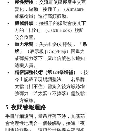
極性變換
 ：交流電使磁極產生交互
變化，驅動「接極子」（Armature，
或稱銜鐵）進行高頻振動。
機械解鎖
 ：接極子的振動會使其下
方的「掛鉤」（Catch Hook）脫離
咬合位置。
重力示警
 ：失去掛鉤支撐後， 
「吊
牌」
 （表示板 | Drop/Flap）因重力
或彈簧力落下，露出信號色卡通知
總機人員。
精密調整技術（第124條增補）
 ：技
令上記載了現場調整法——若吊牌
太鬆（掛不住）需旋入後方螺絲增
強彈力；若太緊（不掉落）需旋鬆
上方螺絲。
3. 夜間警報迴路
手冊詳細說明，當吊牌落下時，其基部
會物理性地閉合一個接觸點，接通「夜
間電鈴迴路」。這項設計確保在夜間視